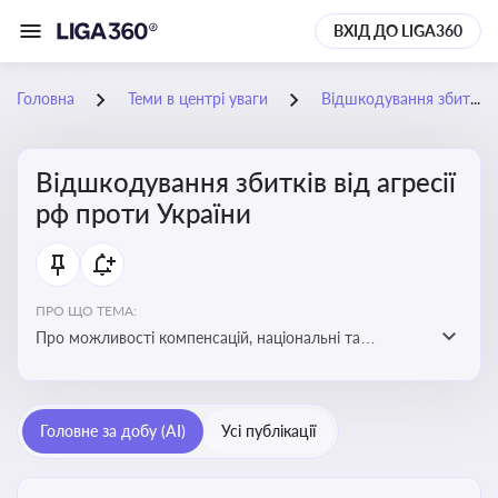
ВХІД ДО LIGA360
Головна
Теми в центрі уваги
Відшкодування збитків від агресії рф проти України
Відшкодування збитків від агресії
рф проти України
ПРО ЩО ТЕМА:
Про можливості компенсацій, національні та
міжнародні механізми відшкодування збитків,
завданих агресією росією проти України
Головне за добу (AI)
Усі публікації