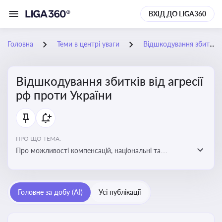
ВХІД ДО LIGA360
Головна
Теми в центрі уваги
Відшкодування збитків від агресії рф проти України
Відшкодування збитків від агресії
рф проти України
ПРО ЩО ТЕМА:
Про можливості компенсацій, національні та
міжнародні механізми відшкодування збитків,
завданих агресією росією проти України
Головне за добу (AI)
Усі публікації