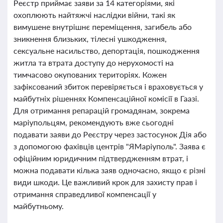
Реєстр приймає заяви за 14 категоріями, які
охоплюють найтяжчі наслідки війни, такі як
вимушене внутрішнє переміщення, загибель або
зникнення близьких, тілесні ушкодження,
сексуальне насильство, депортація, пошкодження
житла та втрата доступу до нерухомості на
тимчасово окупованих територіях. Кожен
зафіксований збиток перевіряється і враховується у
майбутніх рішеннях Компенсаційної комісії в Гаазі.
Для отримання репарацій громадянам, зокрема
маріупольцям, рекомендують вже сьогодні
подавати заяви до Реєстру через застосунок Дія або
з допомогою фахівців центрів "ЯМаріуполь". Заява є
офіційним юридичним підтвердженням втрат, і
можна подавати кілька заяв одночасно, якщо є різні
види шкоди. Це важливий крок для захисту прав і
отримання справедливої компенсації у
майбутньому.