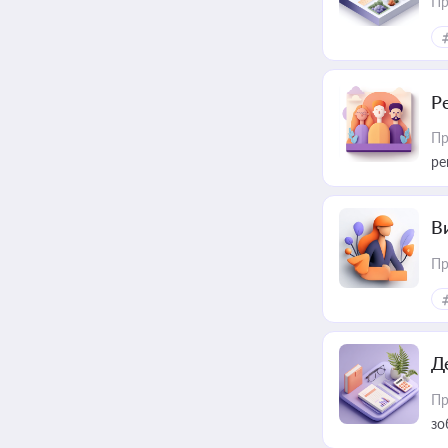
Пр
Р
Пр
ре
В
Пр
Д
Пр
зо