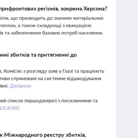
 прифронтових регіонів, зокрема Херсона?
ріли, що призводить до значних матеріальних
 і теплом, а також складнощі з евакуацією
 та забезпечення базових потреб населення.
нні збитків та притягненні до
 Комісію з розгляду заяв у Гаазі та працюють
іативи спрямовані на системне відшкодування
івні.
Джерело
вний список першоджерел з посиланнями та
 LIGA360.
ск Міжнародного реєстру збитків,