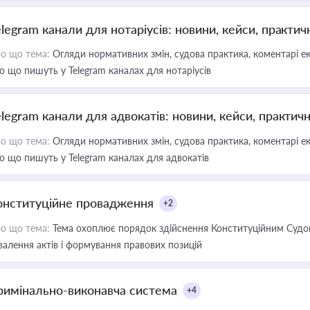
elegram канали для нотаріусів: новини, кейси, практич
о що тема:
Огляди нормативних змін, судова практика, коментарі екс
о що пишуть у Telegram каналах для нотаріусів
elegram канали для адвокатів: новини, кейси, практич
о що тема:
Огляди нормативних змін, судова практика, коментарі екс
о що пишуть у Telegram каналах для адвокатів
онституційне провадження
+2
о що тема:
Тема охоплює порядок здійснення Конституційним Судом
валення актів і формування правових позицій
римінально-виконавча система
+4