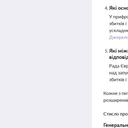
Які осн
У прифро
збитків 
ускладню
Джерел
Які між
відпові
Рада Євр
над запу
збитків 
Кожне з пи
розширений
Стисло про
Генеральн