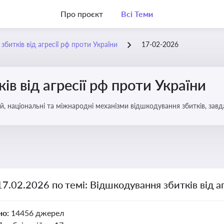
Про проєкт
Всі Теми
битків від агресії рф проти України
17-02-2026
в від агресії рф проти України
, національні та міжнародні механізми відшкодування збитків, завд
17.02.2026 по темі: Відшкодування збитків від а
но:
14456 джерел