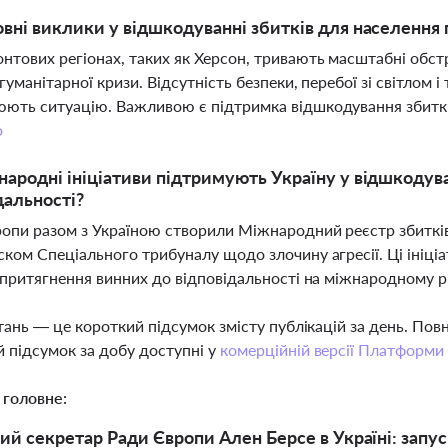
овні виклики у відшкодуванні збитків для населення
нтових регіонах, таких як Херсон, тривають масштабні обст
і гуманітарної кризи. Відсутність безпеки, перебої зі світлом
ють ситуацію. Важливою є підтримка відшкодування збитків
о
народні ініціативи підтримують Україну у відшкодува
дальності?
опи разом з Україною створили Міжнародний реєстр збитків,
ском Спеціального трибуналу щодо злочину агресії. Ці ініц
і притягнення винних до відповідальності на міжнародному р
тань — це короткий підсумок змісту публікацій за день. По
 підсумок за добу доступні у
комерційній версії Платформи
 головне:
ий секретар Ради Європи Ален Берсе в Україні: запу