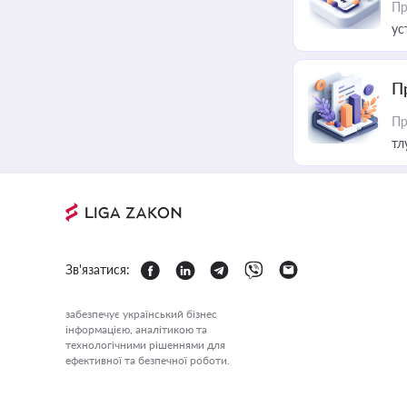
Пр
ус
П
Пр
тл
Зв'язатися:
забезпечує український бізнес
інформацією, аналітикою та
технологічними рішеннями для
ефективної та безпечної роботи.