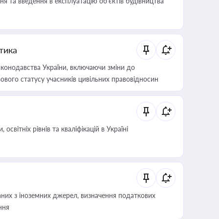
я та введення в експлуатацію об’єктів будівництва
итика
конодавства України, включаючи зміни до
ового статусу учасників цивільних правовідносин
світніх рівнів та кваліфікацій в Україні
аних з іноземних джерел, визначення податкових
ння