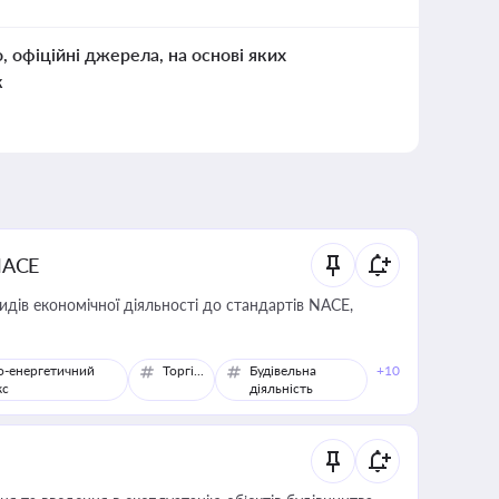
о, офіційні джерела, на основі яких
к
NACE
идів економічної діяльності до стандартів NACE,
о-енергетичний
Торгівля
Будівельна
+10
кс
діяльність