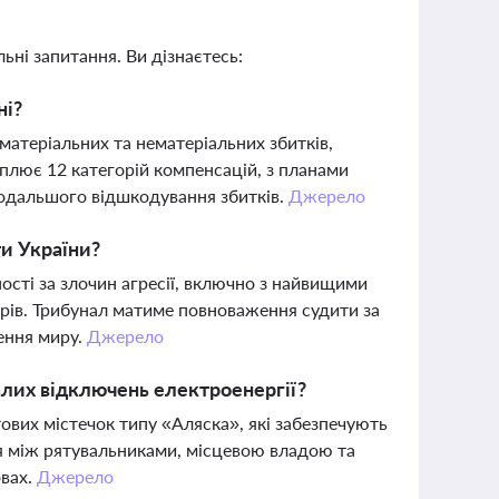
ьні запитання. Ви дізнаєтесь:
ні?
матеріальних та нематеріальних збитків,
хоплює 12 категорій компенсацій, з планами
одальшого відшкодування збитків.
Джерело
ти України?
сті за злочин агресії, включно з найвищими
ерів. Трибунал матиме повноваження судити за
лення миру.
Джерело
алих відключень електроенергії?
ових містечок типу «Аляска», які забезпечують
ія між рятувальниками, місцевою владою та
овах.
Джерело