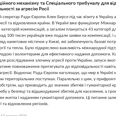
ійного механізму та Спеціального трибуналу для від
ьності за агресію Росії
 секретар Ради Європи Ален Берсе під час візиту в Україну 
есії та відновлення країни. В Україні вже функціонує Міжнар
категорій компенсацій, а загалом планується 43 категорії 
над 100 тисяч українців вже подали заявки на компенсації, і
яд наметових містечок у Києві, які забезпечують базові пот
гії та тепла. Було підкреслено важливість міжнародної під
ладою і волонтерами для ефективного надання допомоги. 
ля розслідування злочину агресії проти України, запуск яког
атиме повноваження притягувати до відповідальності навіть
агресії. Водночас Рада Європи наголошує, що мир в Україні м
 чи територіальних поступках. Паралельно з цим, у прифронт
обстріли, що призводить до значних збитків і гуманітарної
ебу у безпеці та відшкодуванні збитків для населення, а гр
ям житла і наданням гуманітарної допомоги. Ці питання за
і та відновлення регіонів.
,
17 лютого 2026