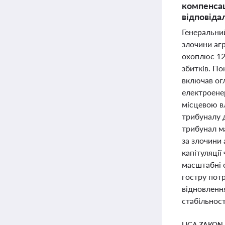
компенсац
відповідал
Генеральний
злочини агр
охоплює 12 
збитків. По
включав огл
електроенер
місцевою в
трибуналу д
трибунал м
за злочини 
капітуляції
масштабні 
гостру потр
відновленн
стабільност
LIGA ZAKON