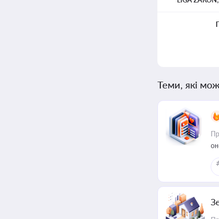
Теми, які мож
Пр
он
З