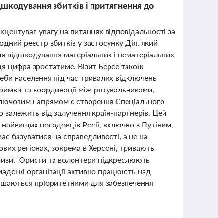
шкодування збитків і притягнення до
акцентував увагу на питаннях відповідальності за
одний реєстр збитків у застосунку Дія, який
для відшкодування матеріальних і нематеріальних
 ця цифра зростатиме. Візит Берсе також
реби населення під час тривалих відключень
тримки та координації між рятувальниками,
Ключовим напрямом є створення Спеціального
о залежить від залучення країн-партнерів. Цей
 найвищих посадовців Росії, включно з Путіним,
ає базуватися на справедливості, а не на
ових регіонах, зокрема в Херсоні, тривають
 кризи. Юристи та волонтери підкреслюють
омадські організації активно працюють над
лишаються пріоритетними для забезпечення