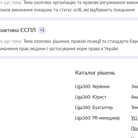
о що тема:
Тема охоплює організацію та правове регулювання викона
танов виконання покарань та статус осіб, які відбувають покарання
рактика ЄСПЛ
+1
о що тема:
Тема охоплює рішення, правові позиції та стандарти Євр
умачення прав людини і застосування норм права в Україні
Каталог рішень
Liga360: Керівник
Зн
Liga360: Юрист
Ак
Liga360: Бухгалтер
Тем
Liga360: PR-менеджер
Усі
Пол