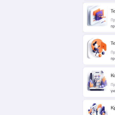
T
Пр
пр
T
Пр
пр
К
Пр
ух
К