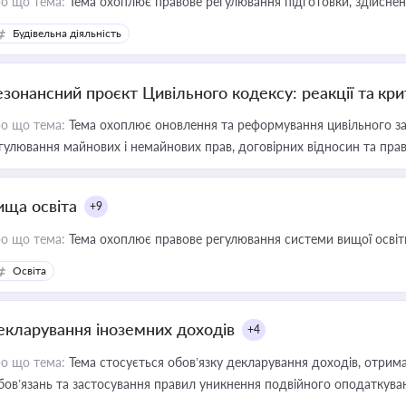
о що тема:
Тема охоплює правове регулювання підготовки, здійсненн
Будівельна діяльність
езонансний проєкт Цивільного кодексу: реакції та кр
о що тема:
Тема охоплює оновлення та реформування цивільного за
гулювання майнових і немайнових прав, договірних відносин та прав
ища освіта
+9
о що тема:
Тема охоплює правове регулювання системи вищої освіти, о
Освіта
екларування іноземних доходів
+4
о що тема:
Тема стосується обов’язку декларування доходів, отрим
бов’язань та застосування правил уникнення подвійного оподаткува