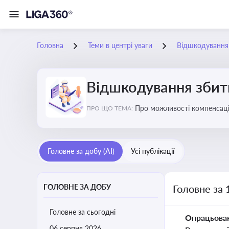
Головна
Теми в центрі уваги
Відшкодування з
Відшкодування збиткі
Про можливості компенсацій
ПРО ЩО ТЕМА:
Головне за добу (AI)
Усі публікації
ГОЛОВНЕ ЗА ДОБУ
Головне за 
Головне за сьогодні
Опрацьова
06 серпня 2026