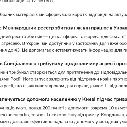
7 публікацій за 17 лютого
ібраних матеріалів ми сформували короткі відповіді на актуал
 Міжнародний реєстр збитків і як він працює в Украї
ний реєстр збитків — це платформа, створена для фіксації 
 агресією. В Україні він доступний у застосунку Дія і вже о
ня до 43. Це допомагає систематизувати інформацію для п
ь Спеціального трибуналу щодо злочину агресії про
ний трибунал створюється для притягнення до відповідально
ями Росії. Його запуск залежить від підтримки країн-партн
агресії, що є важливим кроком для справедливості і віднов
зпечується допомога населенню у Києві під час трив
функціонують понад 200 пунктів допомоги, зокрема 10 намет
лектроенергію, зв’язок і психологічну підтримку. Координац
ами дозволяє ефективно надавати допомогу у складних ум