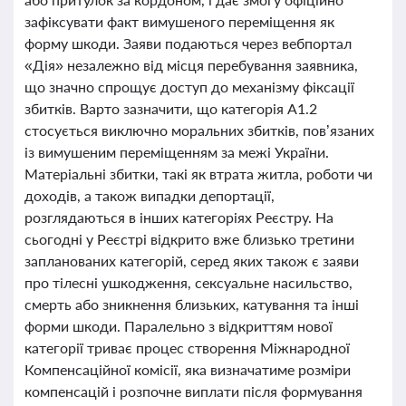
зафіксувати факт вимушеного переміщення як
форму шкоди. Заяви подаються через вебпортал
«Дія» незалежно від місця перебування заявника,
що значно спрощує доступ до механізму фіксації
збитків. Варто зазначити, що категорія A1.2
стосується виключно моральних збитків, пов’язаних
із вимушеним переміщенням за межі України.
Матеріальні збитки, такі як втрата житла, роботи чи
доходів, а також випадки депортації,
розглядаються в інших категоріях Реєстру. На
сьогодні у Реєстрі відкрито вже близько третини
запланованих категорій, серед яких також є заяви
про тілесні ушкодження, сексуальне насильство,
смерть або зникнення близьких, катування та інші
форми шкоди. Паралельно з відкриттям нової
категорії триває процес створення Міжнародної
Компенсаційної комісії, яка визначатиме розміри
компенсацій і розпочне виплати після формування