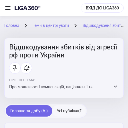
ВХІД ДО LIGA360
Головна
Теми в центрі уваги
Відшкодування збитків від агресії рф проти України
Відшкодування збитків від агресії
рф проти України
ПРО ЩО ТЕМА:
Про можливості компенсацій, національні та
міжнародні механізми відшкодування збитків,
завданих агресією росією проти України
Головне за добу (AI)
Усі публікації