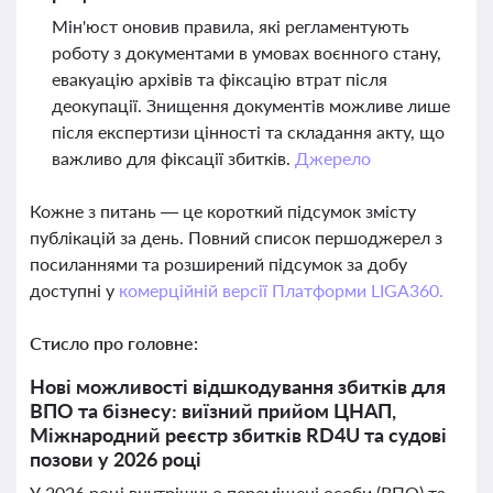
Мін'юст оновив правила, які регламентують
роботу з документами в умовах воєнного стану,
евакуацію архівів та фіксацію втрат після
деокупації. Знищення документів можливе лише
після експертизи цінності та складання акту, що
важливо для фіксації збитків.
Джерело
Кожне з питань — це короткий підсумок змісту
публікацій за день. Повний список першоджерел з
посиланнями та розширений підсумок за добу
доступні у
комерційній версії Платформи LIGA360.
Стисло про головне:
Нові можливості відшкодування збитків для
ВПО та бізнесу: виїзний прийом ЦНАП,
Міжнародний реєстр збитків RD4U та судові
позови у 2026 році
У 2026 році внутрішньо переміщені особи (ВПО) та