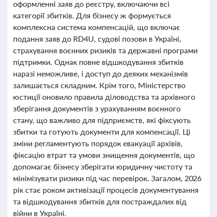
оформленні заяв до реєстру, включаючи всі
категорії збитків. Для бізнесу ж формується
комплексна система компенсацій, що включає
подання заяв до RD4U, судові позови в Україні,
страхування воєнних ризиків та державні програми
підтримки. Однак повне відшкодування збитків
наразі неможливе, і доступ до деяких механізмів
залишається складним. Крім того, Міністерство
юстиції оновило правила діловодства та архівного
зберігання документів з урахуванням воєнного
стану, що важливо для підприємств, які фіксують
збитки та готують документи для компенсації. Ці
зміни регламентують порядок евакуації архівів,
фіксацію втрат та умови знищення документів, що
допомагає бізнесу зберігати юридичну чистоту та
мінімізувати ризики під час перевірок. Загалом, 2026
рік стає роком активізації процесів документування
та відшкодування збитків для постраждалих від
війни в Україні.