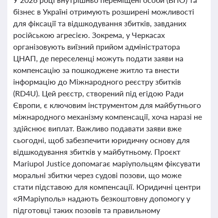
бізнес в Україні отримують розширені можливості
для фіксації та відшкодування збитків, завданих
російською агресією. Зокрема, у Черкасах
організовують виїзний прийом адміністратора
ЦНАП, де переселенці можуть подати заяви на
компенсацію за пошкоджене житло та внести
інформацію до Міжнародного реєстру збитків
(RD4U). Цей реєстр, створений під егідою Ради
Європи, є ключовим інструментом для майбутнього
міжнародного механізму компенсації, хоча наразі не
здійснює виплат. Важливо подавати заяви вже
сьогодні, щоб забезпечити юридичну основу для
відшкодування збитків у майбутньому. Проєкт
Mariupol Justice допомагає маріупольцям фіксувати
моральні збитки через судові позови, що може
стати підставою для компенсації. Юридичні центри
«ЯМаріуполь» надають безкоштовну допомогу у
підготовці таких позовів та правильному