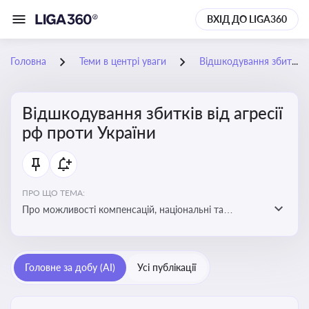
ВХІД ДО LIGA360
Головна
Теми в центрі уваги
Відшкодування збитків від агресії рф проти України
Відшкодування збитків від агресії
рф проти України
ПРО ЩО ТЕМА:
Про можливості компенсацій, національні та
міжнародні механізми відшкодування збитків,
завданих агресією росією проти України
Головне за добу (AI)
Усі публікації