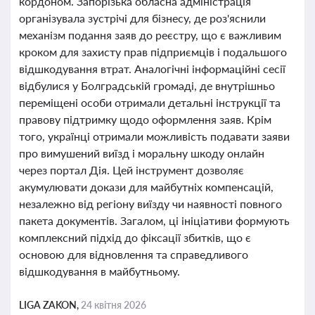
кордоном. Запорізька обласна адміністрація
організувала зустрічі для бізнесу, де роз'яснили
механізм подання заяв до реєстру, що є важливим
кроком для захисту прав підприємців і подальшого
відшкодування втрат. Аналогічні інформаційні сесії
відбулися у Болградській громаді, де внутрішньо
переміщені особи отримали детальні інструкції та
правову підтримку щодо оформлення заяв. Крім
того, українці отримали можливість подавати заяви
про вимушений виїзд і моральну шкоду онлайн
через портал Дія. Цей інструмент дозволяє
акумулювати докази для майбутніх компенсацій,
незалежно від регіону виїзду чи наявності повного
пакета документів. Загалом, ці ініціативи формують
комплексний підхід до фіксації збитків, що є
основою для відновлення та справедливого
відшкодування в майбутньому.
LIGA ZAKON,
24 квітня 2026