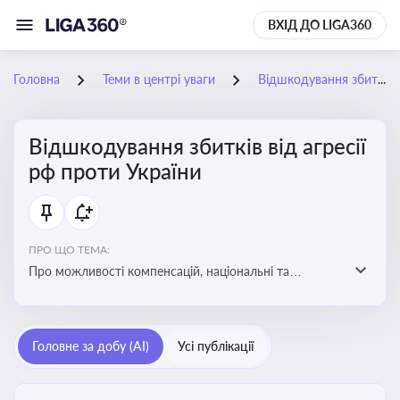
ВХІД ДО LIGA360
Головна
Теми в центрі уваги
Відшкодування збитків від агресії рф проти України
Відшкодування збитків від агресії
рф проти України
ПРО ЩО ТЕМА:
Про можливості компенсацій, національні та
міжнародні механізми відшкодування збитків,
завданих агресією росією проти України
Головне за добу (AI)
Усі публікації