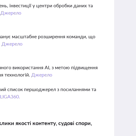
нь, інвестиції у центри обробки даних та
.
Джерело
і планує масштабне розширення команди, що
.
Джерело
чного використання AI, з метою підвищення
ня технологій.
Джерело
вний список першоджерел з посиланнями та
 LIGA360.
лики якості контенту, судові спори,