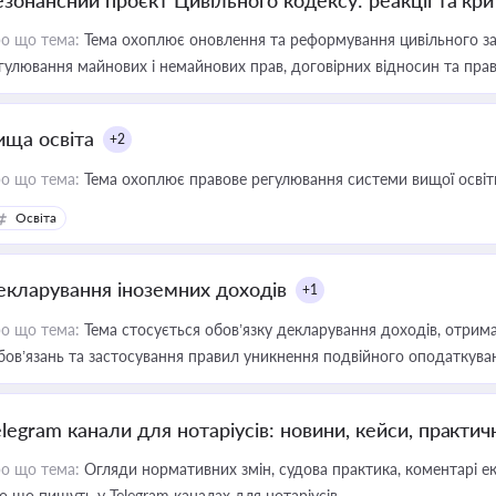
езонансний проєкт Цивільного кодексу: реакції та кр
о що тема:
Тема охоплює оновлення та реформування цивільного за
гулювання майнових і немайнових прав, договірних відносин та прав
ища освіта
+2
о що тема:
Тема охоплює правове регулювання системи вищої освіти, о
Освіта
екларування іноземних доходів
+1
о що тема:
Тема стосується обов’язку декларування доходів, отрим
бов’язань та застосування правил уникнення подвійного оподаткува
elegram канали для нотаріусів: новини, кейси, практич
о що тема:
Огляди нормативних змін, судова практика, коментарі екс
о що пишуть у Telegram каналах для нотаріусів