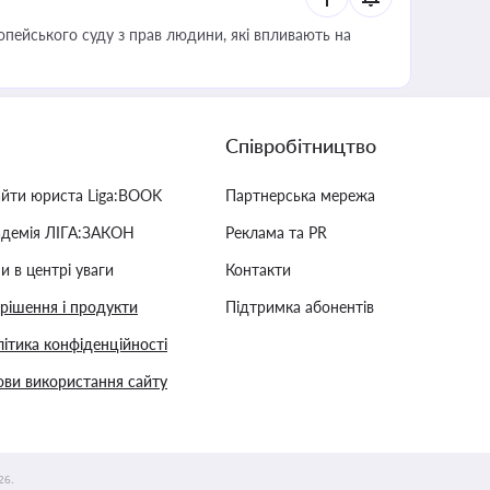
опейського суду з прав людини, які впливають на
Співробітництво
айти юриста Liga:BOOK
Партнерська мережа
адемія ЛІГА:ЗАКОН
Реклама та PR
и в центрі уваги
Контакти
 рішення і продукти
Підтримка абонентів
ітика конфіденційності
ви використання сайту
26.