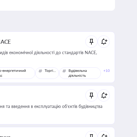
NACE
идів економічної діяльності до стандартів NACE,
о-енергетичний
Торгівля
Будівельна
+10
кс
діяльність
я та введення в експлуатацію об’єктів будівництва