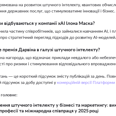
рямована на розвиток штучного інтелекту, квантових обчисле
ня державних послуг, що стимулюватиме інновації і бізнес
ни відбуваються у компанії xAI Ілона Маска?
ьнила частину співробітників, що займалися навчанням AI, 
 про стратегічний перегляд підходів до розвитку AI-моделей
 премія Дарвіна в галузі штучного інтелекту?
чна нагорода, що відзначає приклади невдалого або небезпе
сті про ризики і стимулювання відповідального впроваджен
тань — це короткий підсумок змісту публікацій за день. По
 підсумок за добу доступні у
комерційній версії Платформи
 головне:
ння штучного інтелекту у бізнесі та маркетингу: вик
 професії та міжнародна співпраця у 2025 році