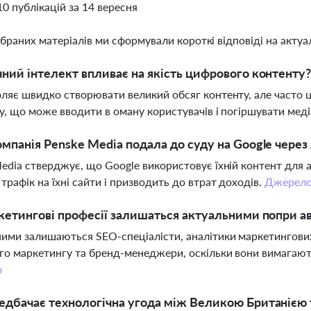
10 публікацій за 14 вересня
ібраних матеріалів ми сформували короткі відповіді на актуал
ний інтелект впливає на якість цифрового контенту
ляє швидко створювати великий обсяг контенту, але часто 
у, що може вводити в оману користувачів і погіршувати ме
мпанія Penske Media подала до суду на Google через
edia стверджує, що Google використовує їхній контент для 
трафік на їхні сайти і призводить до втрат доходів.
Джерел
кетингові професії залишаться актуальними попри а
ими залишаються SEO-спеціалісти, аналітики маркетингових
о маркетингу та бренд-менеджери, оскільки вони вимагають
о
дбачає технологічна угода між Великою Британією 