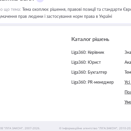
о що тема:
Тема охоплює рішення, правові позиції та стандарти Євр
умачення прав людини і застосування норм права в Україні
Каталог рішень
Liga360: Керівник
Зн
Liga360: Юрист
Ак
Liga360: Бухгалтер
Тем
Liga360: PR-менеджер
Усі
Пол
Умо
ОВ "ЛІГА ЗАКОН", 2007-2026.
© Інформаційне агентство "ЛІГА:ЗАКОН", 2010-20