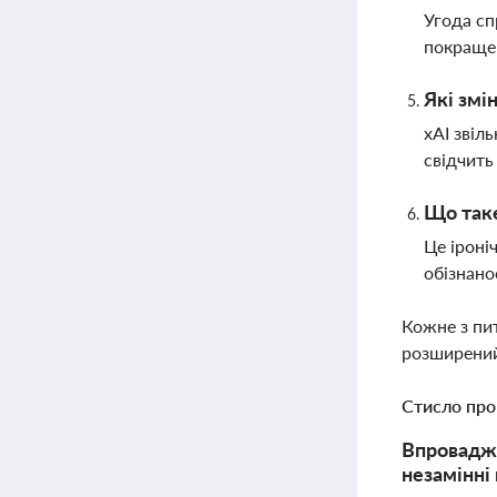
Угода сп
покращен
Які змі
xAI звіл
свідчить
Що таке
Це іроні
обізнано
Кожне з пи
розширений
Стисло про
Впровадже
незамінні