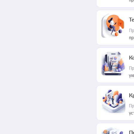
T
Пр
пр
К
Пр
ух
К
Пр
ус
П