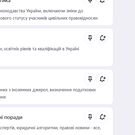
итика
конодавства України, включаючи зміни до
ового статусу учасників цивільних правовідносин
світніх рівнів та кваліфікацій в Україні
аних з іноземних джерел, визначення податкових
ння
ні поради
пертів, юридичні алгоритми, правові новини - все,