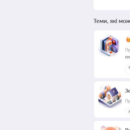
Теми, які мож
Пр
он
З
Пр