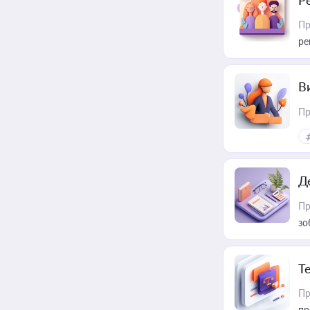
Р
Пр
ре
В
Пр
Д
Пр
зо
T
Пр
пр