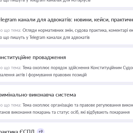
elegram канали для адвокатів: новини, кейси, практич
о що тема:
Огляди нормативних змін, судова практика, коментарі екс
о що пишуть у Telegram каналах для адвокатів
онституційне провадження
о що тема:
Тема охоплює порядок здійснення Конституційним Судом
валення актів і формування правових позицій
римінально-виконавча система
о що тема:
Тема охоплює організацію та правове регулювання викона
танов виконання покарань та статус осіб, які відбувають покарання
рактика ЄСПЛ
+9