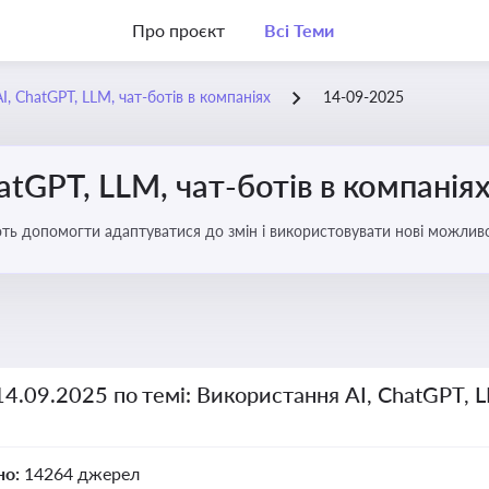
Про проєкт
Всі Теми
, ChatGPT, LLM, чат-ботів в компаніях
14-09-2025
atGPT, LLM, чат-ботів в компанія
ають допомогти адаптуватися до змін і використовувати нові можливо
рати компаній
14.09.2025 по темі: Використання AI, ChatGPT, L
но:
14264 джерел