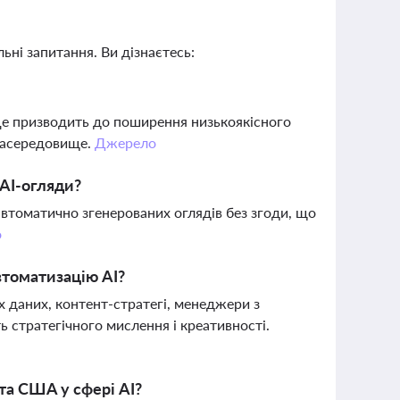
ьні запитання. Ви дізнаєтесь:
?
це призводить до поширення низькоякісного
діасередовище.
Джерело
 AI-огляди?
автоматично згенерованих оглядів без згоди, що
о
втоматизацію AI?
 даних, контент-стратегі, менеджери з
 стратегічного мислення і креативності.
та США у сфері AI?