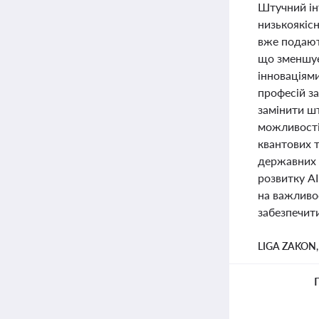
Штучний ін
низькоякісн
вже подають
що зменшує
інноваціями
професій за
замінити шт
можливості
квантових т
державних п
розвитку AI
на важливо
забезпечит
LIGA ZAKON