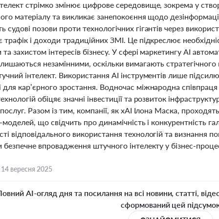
телект стрімко змінює цифрове середовище, зокрема у ство
ого матеріалу та викликає занепокоєння щодо дезінформації 
 судові позови проти технологічних гігантів через викорис
 трафік і доходи традиційних ЗМІ. Це підкреслює необхідні
 та захистом інтересів бізнесу. У сфері маркетингу AI автом
лишаються незамінними, оскільки вимагають стратегічного м
учний інтелект. Використання AI інструментів лише підсилює
 для кар’єрного зростання. Водночас міжнародна співпраця
ехнологій обіцяє значні інвестиції та розвиток інфраструк
ослуг. Разом із тим, компанії, як xAI Ілона Маска, проходя
-моделей, що свідчить про динамічність і конкурентність гал
сті відповідального використання технологій та визнання п
и безпечне впровадження штучного інтелекту у бізнес-проце
,
14 вересня 2025
Повний AI-огляд дня та посилання на всі новини, статті, віде
сформований цей підсумо