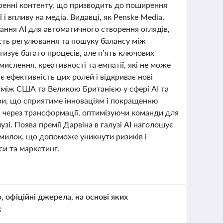
ренні контенту, що призводить до поширення
і впливу на медіа. Видавці, як Penske Media,
тання AI для автоматичного створення оглядів,
сть регулювання та пошуку балансу між
атизує багато процесів, але п’ять ключових
ислення, креативності та емпатії, які не може
 ефективність цих ролей і відкриває нові
 між США та Великою Британією у сфері AI та
тури, що сприятиме інноваціям і покращенню
ть через трансформації, оптимізуючи команди для
узі. Поява премії Дарвіна в галузі AI наголошує
омилок, що допоможе уникнути ризиків і
си та маркетинг.
о, офіційні джерела, на основі яких
к