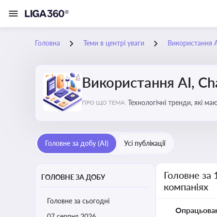
Головна
Теми в центрі уваги
Використання AI
Використання AI, Ch
Технологічні тренди, які м
ПРО ЩО ТЕМА:
ефективність і знизити вит
Головне за добу (AI)
Усі публікації
Головне за 
ГОЛОВНЕ ЗА ДОБУ
компаніях
Головне за сьогодні
Опрацьова
07 серпня 2026