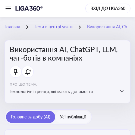
ВХІД ДО LIGA360
Головна
Теми в центрі уваги
Використання AI, ChatGPT, LLM, чат-ботів в компаніях
Використання AI, ChatGPT, LLM,
чат-ботів в компаніях
ПРО ЩО ТЕМА:
Технологічні тренди, які мають допомогти
адаптуватися до змін і використовувати нові
можливості для розвитку бізнесут, значно підвищити
ефективність і знизити витрати компаній
Головне за добу (AI)
Усі публікації