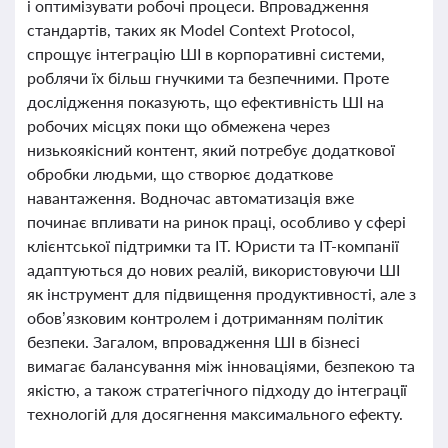
і оптимізувати робочі процеси. Впровадження
стандартів, таких як Model Context Protocol,
спрощує інтеграцію ШІ в корпоративні системи,
роблячи їх більш гнучкими та безпечними. Проте
дослідження показують, що ефективність ШІ на
робочих місцях поки що обмежена через
низькоякісний контент, який потребує додаткової
обробки людьми, що створює додаткове
навантаження. Водночас автоматизація вже
починає впливати на ринок праці, особливо у сфері
клієнтської підтримки та ІТ. Юристи та IT-компанії
адаптуються до нових реалій, використовуючи ШІ
як інструмент для підвищення продуктивності, але з
обов’язковим контролем і дотриманням політик
безпеки. Загалом, впровадження ШІ в бізнесі
вимагає балансування між інноваціями, безпекою та
якістю, а також стратегічного підходу до інтеграції
технологій для досягнення максимального ефекту.