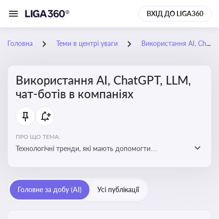
ВХІД ДО LIGA360
Головна
Теми в центрі уваги
Використання AI, ChatGPT, LLM, чат-ботів в компаніях
Використання AI, ChatGPT, LLM,
чат-ботів в компаніях
ПРО ЩО ТЕМА:
Технологічні тренди, які мають допомогти
адаптуватися до змін і використовувати нові
можливості для розвитку бізнесут, значно підвищити
ефективність і знизити витрати компаній
Головне за добу (AI)
Усі публікації