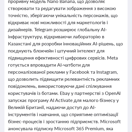
проривну модель Nano Banana, що дозволяє
створювати та редагувати зображення з високою
точністю, зберігаючи унікальність персонажів, що
відкриває нові можливості для маркетологів і
дизайнерів. Telegram розширює глобальну AI-
інфраструктуру, відкриваючи лабораторію в
Казахстані для розробки інноваційних AI-рішень, що
поєднують блокчейн і штучний інтелект для
підвищення ефективності цифрових сервісів. Meta
готується впровадити AI-чатботи для
персоналізованої реклами у Facebook та Instagram,
що дозволить підвищити релевантність рекламних
повідомлень, використовуючи дані спілкування
користувачів із ботами. Ebay у партнерстві з OpenAI
запускає програму AI Activate для малого бізнесу у
Великій Британії, надаючи доступ до AI-
інструментів і навчання, що сприятиме оптимізації
бізнес-процесів і зростанню підприємств. Microsoft
анонсувала підписку Microsoft 365 Premium, яка