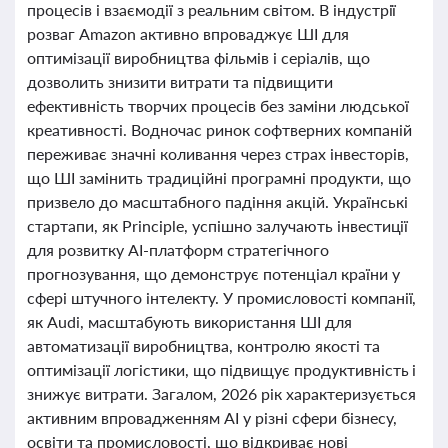
процесів і взаємодії з реальним світом. В індустрії
розваг Amazon активно впроваджує ШІ для
оптимізації виробництва фільмів і серіалів, що
дозволить знизити витрати та підвищити
ефективність творчих процесів без заміни людської
креативності. Водночас ринок софтверних компаній
переживає значні коливання через страх інвесторів,
що ШІ замінить традиційні програмні продукти, що
призвело до масштабного падіння акцій. Українські
стартапи, як Principle, успішно залучають інвестиції
для розвитку AI-платформ стратегічного
прогнозування, що демонструє потенціал країни у
сфері штучного інтелекту. У промисловості компанії,
як Audi, масштабують використання ШІ для
автоматизації виробництва, контролю якості та
оптимізації логістики, що підвищує продуктивність і
знижує витрати. Загалом, 2026 рік характеризується
активним впровадженням AI у різні сфери бізнесу,
освіти та промисловості, що відкриває нові