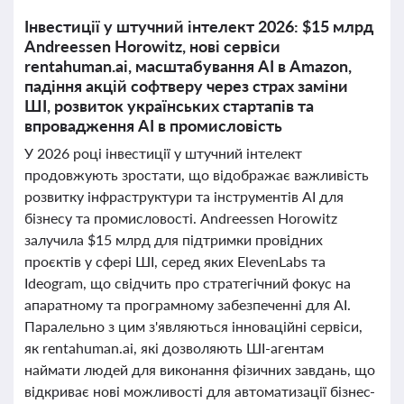
Інвестиції у штучний інтелект 2026: $15 млрд
Andreessen Horowitz, нові сервіси
rentahuman.ai, масштабування AI в Amazon,
падіння акцій софтверу через страх заміни
ШІ, розвиток українських стартапів та
впровадження AI в промисловість
У 2026 році інвестиції у штучний інтелект
продовжують зростати, що відображає важливість
розвитку інфраструктури та інструментів AI для
бізнесу та промисловості. Andreessen Horowitz
залучила $15 млрд для підтримки провідних
проєктів у сфері ШІ, серед яких ElevenLabs та
Ideogram, що свідчить про стратегічний фокус на
апаратному та програмному забезпеченні для AI.
Паралельно з цим з'являються інноваційні сервіси,
як rentahuman.ai, які дозволяють ШІ-агентам
наймати людей для виконання фізичних завдань, що
відкриває нові можливості для автоматизації бізнес-