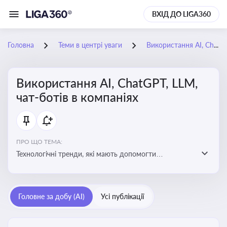
ВХІД ДО LIGA360
Головна
Теми в центрі уваги
Використання AI, ChatGPT, LLM, чат-ботів в компаніях
Використання AI, ChatGPT, LLM,
чат-ботів в компаніях
ПРО ЩО ТЕМА:
Технологічні тренди, які мають допомогти
адаптуватися до змін і використовувати нові
можливості для розвитку бізнесут, значно підвищити
ефективність і знизити витрати компаній
Головне за добу (AI)
Усі публікації