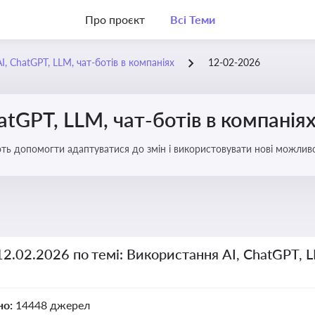
Про проєкт
Всі Теми
, ChatGPT, LLM, чат-ботів в компаніях
12-02-2026
atGPT, LLM, чат-ботів в компанія
ають допомогти адаптуватися до змін і використовувати нові можливо
рати компаній
12.02.2026 по темі: Використання AI, ChatGPT, L
но:
14448 джерел