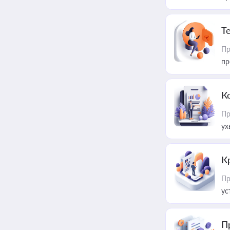
T
Пр
пр
К
Пр
ух
К
Пр
ус
П