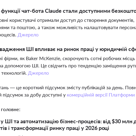
і функції чат-бота Claude стали доступними безкошт
вні користувачі отримали доступ до створення документів, п
ями та поштою, а також можливість налаштовувати персоналіз
роцесів.
Джерело
вадження ШІ впливає на ринок праці у юридичній сф
 фірми, як Baker McKenzie, скорочують сотні робочих місц
за допомогою ШІ. Це свідчить про тенденцію заміщення рути
 технологій.
Джерело
тань — це короткий підсумок змісту публікацій за день. По
 підсумок за добу доступні у
комерційній версії Платформи
 головне:
ї у ШІ та автоматизацію бізнес-процесів: від $30 млн
ів і трансформації ринку праці у 2026 році