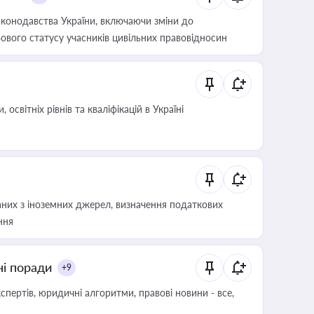
конодавства України, включаючи зміни до
ового статусу учасників цивільних правовідносин
світніх рівнів та кваліфікацій в Україні
аних з іноземних джерел, визначення податкових
ння
ні поради
+9
пертів, юридичні алгоритми, правові новини - все,