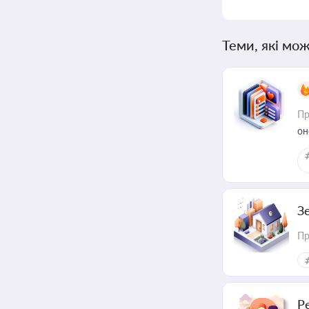
Теми, які мож
Пр
он
З
Пр
Р