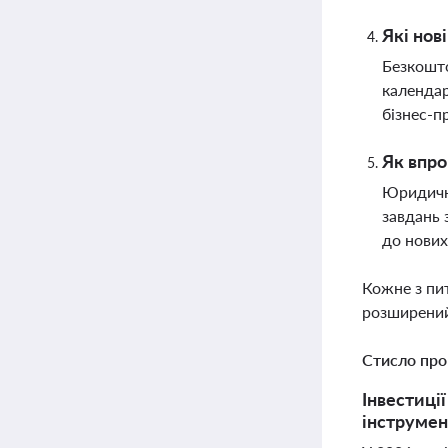
Які нов
Безкошто
календар
бізнес-п
Як впро
Юридичні
завдань 
до нових
Кожне з пи
розширений
Стисло про
Інвестиці
інструмент