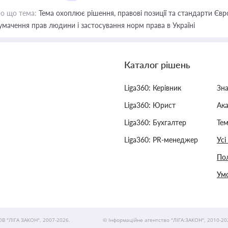
о що тема:
Тема охоплює рішення, правові позиції та стандарти Євр
умачення прав людини і застосування норм права в Україні
Каталог рішень
Liga360: Керівник
Зн
Liga360: Юрист
Ак
Liga360: Бухгалтер
Тем
Liga360: PR-менеджер
Усі
Пол
Умо
ОВ "ЛІГА ЗАКОН", 2007-2026.
© Інформаційне агентство "ЛІГА:ЗАКОН", 2010-20