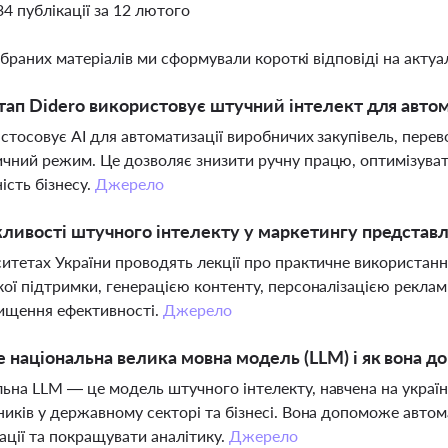
34 публікації за 12 лютого
ібраних матеріалів ми сформували короткі відповіді на актуал
тап Didero використовує штучний інтелект для автом
астосовує AI для автоматизації виробничих закупівель, пере
чний режим. Це дозволяє знизити ручну працю, оптимізува
ість бізнесу.
Джерело
ливості штучного інтелекту у маркетингу представле
ситетах України проводять лекції про практичне використан
кої підтримки, генерацією контенту, персоналізацією реклам
ищення ефективності.
Джерело
 національна велика мовна модель (LLM) і як вона д
ьна LLM — це модель штучного інтелекту, навчена на україн
ників у державному секторі та бізнесі. Вона допоможе авто
ації та покращувати аналітику.
Джерело