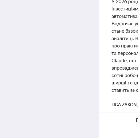
У 2026 роц
інвестиціям
автоматиза
Водночас ун
стане базою
аналітиці. 
про практич
та персона
Claude, що 
впроваджен
сотні робо
ширші тенде
ставить вик
LIGA ZAKON