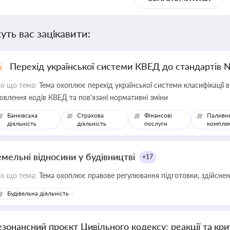
уть вас зацікавити:
Перехід української системи КВЕД до стандартів 
о що тема:
Тема охоплює перехід української системи класифікації в
овлення кодів КВЕД та пов'язані нормативні зміни
Банківська
Страхова
Фінансові
Паливн
діяльність
діяльність
послуги
компле
емельні відносини у будівництві
+17
о що тема:
Тема охоплює правове регулювання підготовки, здійсненн
Будівельна діяльність
езонансний проєкт Цивільного кодексу: реакції та кр