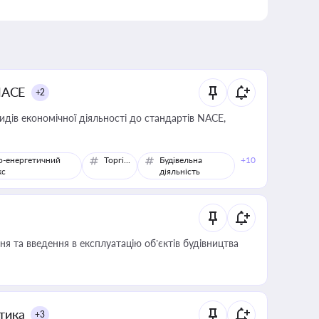
NACE
+2
идів економічної діяльності до стандартів NACE,
о-енергетичний
Торгівля
Будівельна
+10
кс
діяльність
я та введення в експлуатацію об’єктів будівництва
итика
+3