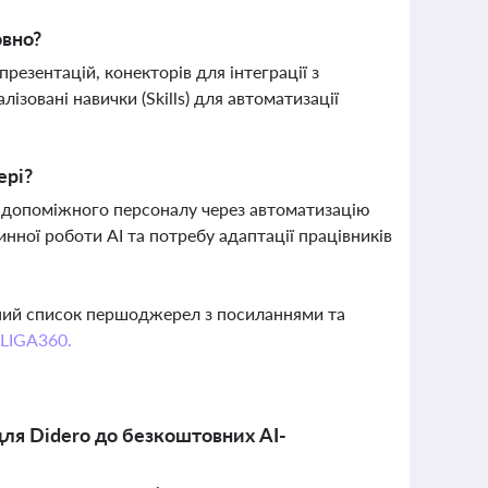
овно?
резентацій, конекторів для інтеграції з
овані навички (Skills) для автоматизації
ері?
ь допоміжного персоналу через автоматизацію
нної роботи AI та потребу адаптації працівників
вний список першоджерел з посиланнями та
 LIGA360.
 для Didero до безкоштовних AI-