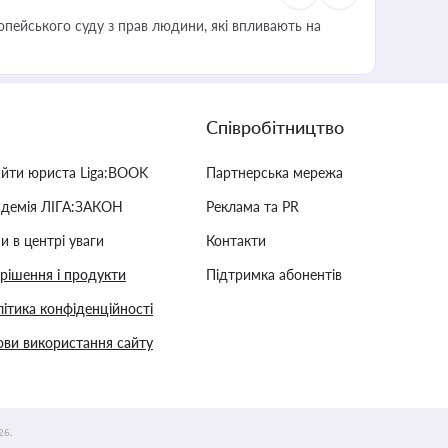
опейського суду з прав людини, які впливають на
Співробітництво
айти юриста Liga:BOOK
Партнерська мережа
адемія ЛІГА:ЗАКОН
Реклама та PR
и в центрі уваги
Контакти
 рішення і продукти
Підтримка абонентів
ітика конфіденційності
ви використання сайту
26.