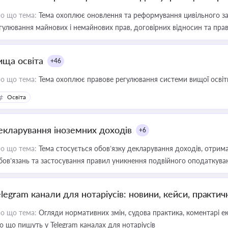
о що тема:
Тема охоплює оновлення та реформування цивільного за
гулювання майнових і немайнових прав, договірних відносин та прав
ища освіта
+46
о що тема:
Тема охоплює правове регулювання системи вищої освіти, о
Освіта
екларування іноземних доходів
+6
о що тема:
Тема стосується обов’язку декларування доходів, отрим
бов’язань та застосування правил уникнення подвійного оподаткува
elegram канали для нотаріусів: новини, кейси, практич
о що тема:
Огляди нормативних змін, судова практика, коментарі екс
о що пишуть у Telegram каналах для нотаріусів