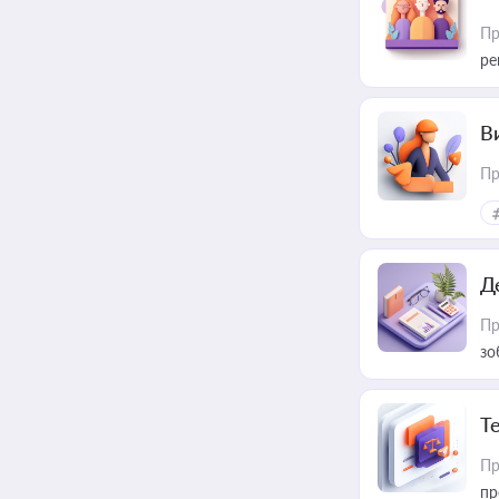
Пр
ре
В
Пр
Д
Пр
зо
T
Пр
пр