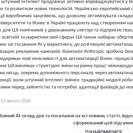
і штучний інтелект продовжує активно впроваджуватися у б
и та розвитком нових технологій. Українсько-європейський 
ції виробничих закупівель, що дозволяє оптимізувати склад
іверситети та бізнес в Україні працюють над створенням нац
 для ШІ-помічників у державному секторі та підприємствах,
В освітній та маркетинговій сферах ШІ також набирає оберті
не застосування AI у маркетингу, де розглянули автоматиза
лізацію рекламних кампаній. Компанія Anthropic зробила бе
відкриває нові можливості для автоматизації бізнес-процесі
ня ШІ викликає структурні зміни на ринку праці: міжнарод
чих місць, зокрема допоміжного персоналу, через автоматиза
нції, коли штучний інтелект змінює традиційні моделі робо
лики перед зайнятістю та потребує адаптації фахівців до нов
,
12 лютого 2026
Повний AI-огляд дня та посилання на всі новини, статті, віде
сформований цей підсумо
ОЗНАЙОМИТИСЯ