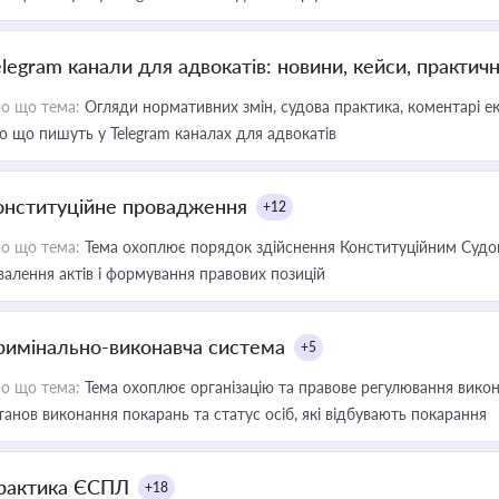
elegram канали для адвокатів: новини, кейси, практич
о що тема:
Огляди нормативних змін, судова практика, коментарі екс
о що пишуть у Telegram каналах для адвокатів
онституційне провадження
+12
о що тема:
Тема охоплює порядок здійснення Конституційним Судом
валення актів і формування правових позицій
римінально-виконавча система
+5
о що тема:
Тема охоплює організацію та правове регулювання викона
танов виконання покарань та статус осіб, які відбувають покарання
рактика ЄСПЛ
+18