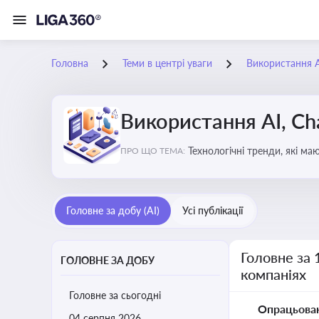
Головна
Теми в центрі уваги
Використання AI
Використання AI, Ch
Технологічні тренди, які м
ПРО ЩО ТЕМА:
ефективність і знизити вит
Головне за добу (AI)
Усі публікації
Головне за 
ГОЛОВНЕ ЗА ДОБУ
компаніях
Головне за сьогодні
Опрацьова
04 серпня 2026