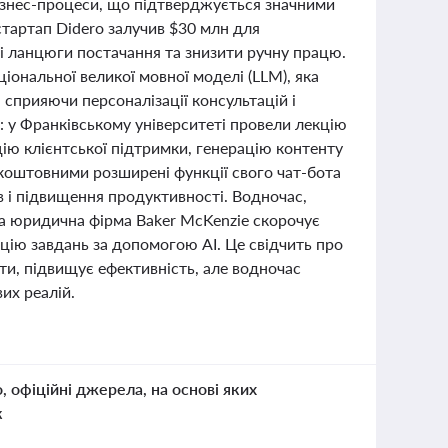
ізнес-процеси, що підтверджується значними
стартап Didero залучив $30 млн для
ні ланцюги постачання та знизити ручну працю.
іональної великої мовної моделі (LLM), яка
 сприяючи персоналізації консультацій і
в: у Франківському університеті провели лекцію
цію клієнтської підтримки, генерацію контенту
зкоштовними розширені функції свого чат-бота
в і підвищення продуктивності. Водночас,
на юридична фірма Baker McKenzie скорочує
цію завдань за допомогою AI. Це свідчить про
ти, підвищує ефективність, але водночас
их реалій.
о, офіційні джерела, на основі яких
к