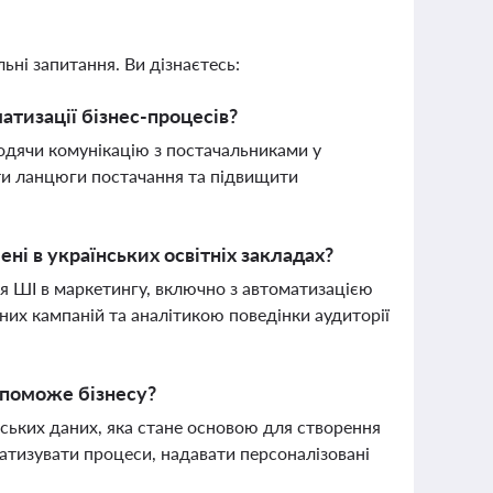
ьні запитання. Ви дізнаєтесь:
атизації бізнес-процесів?
водячи комунікацію з постачальниками у
ти ланцюги постачання та підвищити
ні в українських освітніх закладах?
ня ШІ в маркетингу, включно з автоматизацією
них кампаній та аналітикою поведінки аудиторії
опоможе бізнесу?
ських даних, яка стане основою для створення
матизувати процеси, надавати персоналізовані