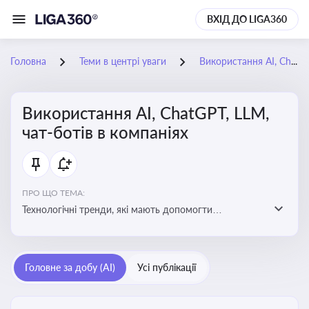
ВХІД ДО LIGA360
Головна
Теми в центрі уваги
Використання AI, ChatGPT, LLM, чат-ботів в компаніях
Використання AI, ChatGPT, LLM,
чат-ботів в компаніях
ПРО ЩО ТЕМА:
Технологічні тренди, які мають допомогти
адаптуватися до змін і використовувати нові
можливості для розвитку бізнесут, значно підвищити
ефективність і знизити витрати компаній
Головне за добу (AI)
Усі публікації