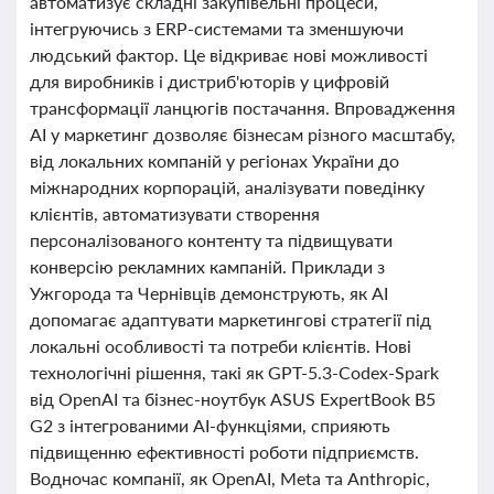
автоматизує складні закупівельні процеси,
інтегруючись з ERP-системами та зменшуючи
людський фактор. Це відкриває нові можливості
для виробників і дистриб'юторів у цифровій
трансформації ланцюгів постачання. Впровадження
AI у маркетинг дозволяє бізнесам різного масштабу,
від локальних компаній у регіонах України до
міжнародних корпорацій, аналізувати поведінку
клієнтів, автоматизувати створення
персоналізованого контенту та підвищувати
конверсію рекламних кампаній. Приклади з
Ужгорода та Чернівців демонструють, як AI
допомагає адаптувати маркетингові стратегії під
локальні особливості та потреби клієнтів. Нові
технологічні рішення, такі як GPT-5.3-Codex-Spark
від OpenAI та бізнес-ноутбук ASUS ExpertBook B5
G2 з інтегрованими AI-функціями, сприяють
підвищенню ефективності роботи підприємств.
Водночас компанії, як OpenAI, Meta та Anthropic,