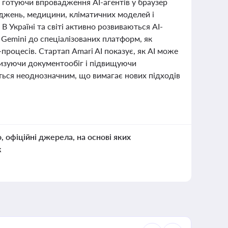
а готуючи впровадження AI-агентів у браузер
іджень, медицини, кліматичних моделей і
В Україні та світі активно розвиваються AI-
і Gemini до спеціалізованих платформ, як
процесів. Стартап Amari AI показує, як AI може
тизуючи документообіг і підвищуючи
ється неоднозначним, що вимагає нових підходів
о, офіційні джерела, на основі яких
к