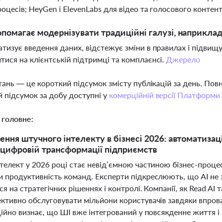
роцесів; HeyGen і ElevenLabs для відео та голосового контен
опомагає модернізувати традиційні галузі, наприкла
атизує введення даних, відстежує зміни в правилах і підви
тися на клієнтській підтримці та комплаєнсі.
Джерело
тань — це короткий підсумок змісту публікацій за день. По
 підсумок за добу доступні у
комерційній версії Платформи
 головне:
ння штучного інтелекту в бізнесі 2026: автоматизація
цифровій трансформації підприємств
телект у 2026 році стає невід’ємною частиною бізнес-процес
 продуктивність команд. Експерти підкреслюють, що AI не 
я на стратегічних рішеннях і контролі. Компанії, як Read AI
ктивно обслуговувати мільйони користувачів завдяки впрова
ійно визнає, що ШІ вже інтегрований у повсякденне життя і б