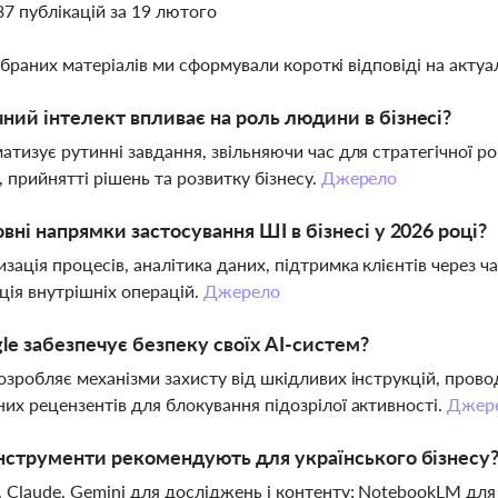
37 публікацій за 19 лютого
ібраних матеріалів ми сформували короткі відповіді на актуал
ний інтелект впливає на роль людини в бізнесі?
атизує рутинні завдання, звільняючи час для стратегічної 
, прийнятті рішень та розвитку бізнесу.
Джерело
овні напрямки застосування ШІ в бізнесі у 2026 році?
зація процесів, аналітика даних, підтримка клієнтів через ч
ція внутрішніх операцій.
Джерело
le забезпечує безпеку своїх AI-систем?
озробляє механізми захисту від шкідливих інструкцій, прово
их рецензентів для блокування підозрілої активності.
Джер
інструменти рекомендують для українського бізнесу
 Claude, Gemini для досліджень і контенту; NotebookLM для