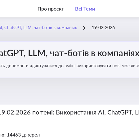
Про проєкт
Всі Теми
, ChatGPT, LLM, чат-ботів в компаніях
19-02-2026
atGPT, LLM, чат-ботів в компанія
ають допомогти адаптуватися до змін і використовувати нові можливо
рати компаній
19.02.2026 по темі: Використання AI, ChatGPT, L
но:
14463 джерел