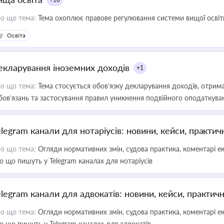
о що тема:
Тема охоплює правове регулювання системи вищої освіти, о
Освіта
екларування іноземних доходів
+1
о що тема:
Тема стосується обов’язку декларування доходів, отрим
бов’язань та застосування правил уникнення подвійного оподаткува
elegram канали для нотаріусів: новини, кейси, практич
о що тема:
Огляди нормативних змін, судова практика, коментарі екс
о що пишуть у Telegram каналах для нотаріусів
elegram канали для адвокатів: новини, кейси, практич
о що тема:
Огляди нормативних змін, судова практика, коментарі екс
о що пишуть у Telegram каналах для адвокатів