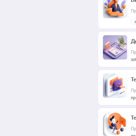
Пр
Д
Пр
зо
T
Пр
пр
T
Пр
пр