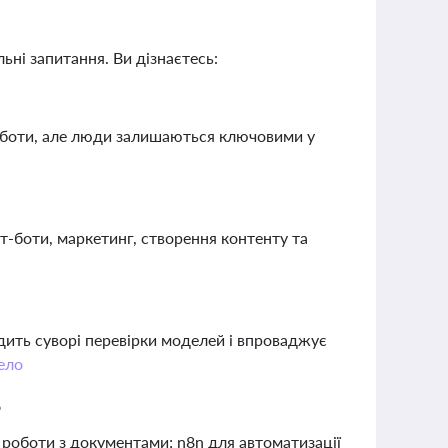
ьні запитання. Ви дізнаєтесь:
роботи, але люди залишаються ключовими у
ат-боти, маркетинг, створення контенту та
дить суворі перевірки моделей і впроваджує
ело
?
 роботи з документами; n8n для автоматизації