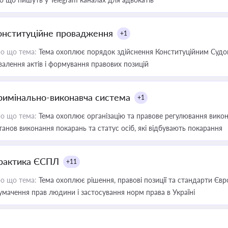
онституційне провадження
+1
о що тема:
Тема охоплює порядок здійснення Конституційним Судом
валення актів і формування правових позицій
римінально-виконавча система
+1
о що тема:
Тема охоплює організацію та правове регулювання викона
танов виконання покарань та статус осіб, які відбувають покарання
рактика ЄСПЛ
+11
о що тема:
Тема охоплює рішення, правові позиції та стандарти Євр
умачення прав людини і застосування норм права в Україні