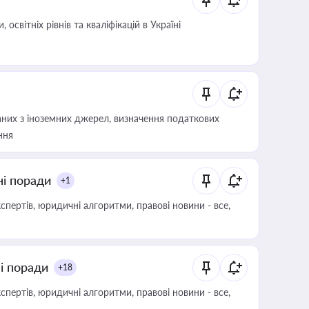
світніх рівнів та кваліфікацій в Україні
аних з іноземних джерел, визначення податкових
ння
ні поради
+1
пертів, юридичні алгоритми, правові новини - все,
ні поради
+18
пертів, юридичні алгоритми, правові новини - все,