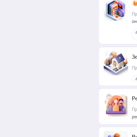
Пр
он
З
Пр
Р
Пр
ре
В