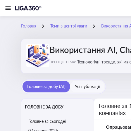
Головна
Теми в центрі уваги
Використання AI
Використання AI, Ch
Технологічні тренди, які м
ПРО ЩО ТЕМА:
ефективність і знизити вит
Головне за добу (AI)
Усі публікації
Головне за 
ГОЛОВНЕ ЗА ДОБУ
компаніях
Головне за сьогодні
Опрацьова
07 серпня 2026