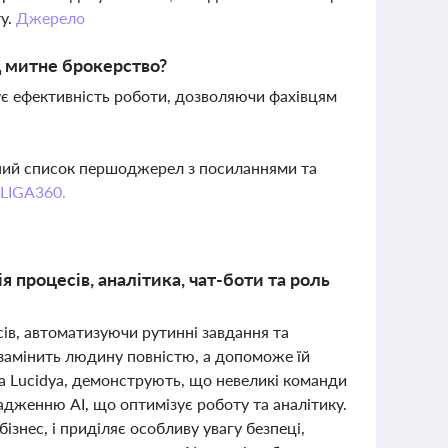
ту.
Джерело
д митне брокерство?
щує ефективність роботи, дозволяючи фахівцям
вний список першоджерел з посиланнями та
 LIGA360.
 процесів, аналітика, чат-боти та роль
ів, автоматизуючи рутинні завдання та
замінить людину повністю, а допоможе їй
 та Lucidya, демонструють, що невеликі команди
дженню AI, що оптимізує роботу та аналітику.
ізнес, і приділяє особливу увагу безпеці,