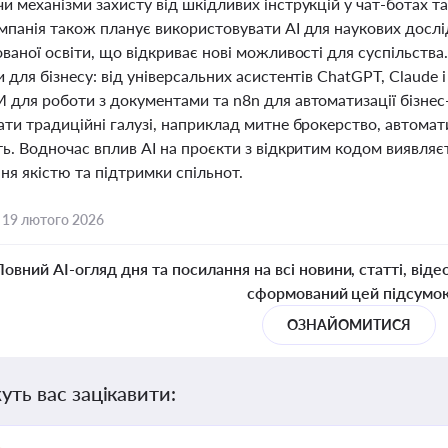
 механізми захисту від шкідливих інструкцій у чат-ботах т
мпанія також планує використовувати AI для наукових досл
ваної освіти, що відкриває нові можливості для суспільства. 
 для бізнесу: від універсальних асистентів ChatGPT, Claude 
для роботи з документами та n8n для автоматизації бізнес-
ати традиційні галузі, наприклад митне брокерство, автома
ть. Водночас вплив AI на проєкти з відкритим кодом виявля
ня якістю та підтримки спільнот.
,
19 лютого 2026
Повний AI-огляд дня та посилання на всі новини, статті, віде
сформований цей підсумо
ОЗНАЙОМИТИСЯ
уть вас зацікавити: