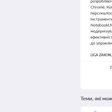
розробляючи
Chrome. Ко
персоналізо
інструменти
NotebookLM 
модернізув
ефективніс
до управлін
LIGA ZAKON
Теми, які мож