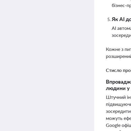
бізнес-п
Як AI д
AI автом
зосереди
Кожне з пи
розширений
Стисло про
Впровадже
людини у 
Штучний ін
підвищуючи
зосередитис
можуть ефе
Google офіц