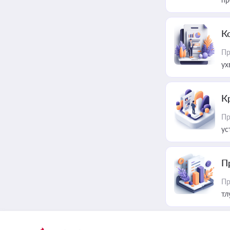
К
Пр
ух
К
Пр
ус
П
Пр
тл