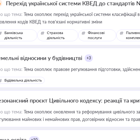
Перехід української системи КВЕД до стандартів 
о що тема:
Тема охоплює перехід української системи класифікації в
овлення кодів КВЕД та пов'язані нормативні зміни
Банківська
Страхова
Фінансові
Паливн
діяльність
діяльність
послуги
компле
емельні відносини у будівництві
+3
о що тема:
Тема охоплює правове регулювання підготовки, здійсненн
Будівельна діяльність
езонансний проєкт Цивільного кодексу: реакції та кр
о що тема:
Тема охоплює оновлення та реформування цивільного за
гулювання майнових і немайнових прав, договірних відносин та прав
ища освіта
+10