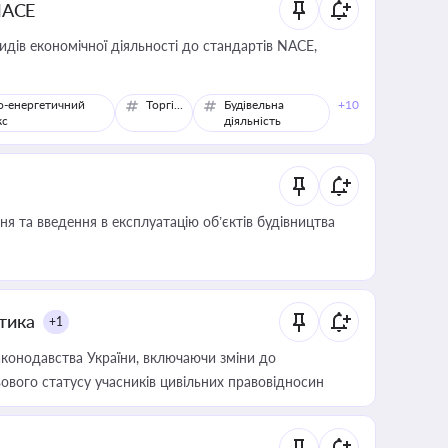
NACE
идів економічної діяльності до стандартів NACE,
о-енергетичний
Торгівля
Будівельна
+10
кс
діяльність
я та введення в експлуатацію об’єктів будівництва
итика
+1
конодавства України, включаючи зміни до
ового статусу учасників цивільних правовідносин