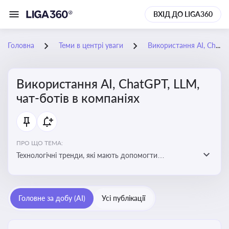
ВХІД ДО LIGA360
Головна
Теми в центрі уваги
Використання AI, ChatGPT, LLM, чат-ботів в компаніях
Використання AI, ChatGPT, LLM,
чат-ботів в компаніях
ПРО ЩО ТЕМА:
Технологічні тренди, які мають допомогти
адаптуватися до змін і використовувати нові
можливості для розвитку бізнесут, значно підвищити
ефективність і знизити витрати компаній
Головне за добу (AI)
Усі публікації