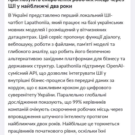
ШІ у найближчі два роки
В Україні представлено перший локальний ШІ-
чатбот Lapathoniia, який працює на базі українських
мовних моделей і розміщений у вітчизняних
датацентрах. Цей сервіс пропонує функції діалогу,
вебпошуку, роботи з файлами, пам'яті моделі та
глибокого аналізу, що робить його безпечною
альтернативою західним платформам для бізнесу та
державних структур. Lapathoniia підтримує OpenAI-
сумісний API, що дозволяє інтегрувати ШІ у
внутрішні бізнес-процеси без передачі даних за
кордон, що є важливим кроком до цифрового
суверенітету України. Паралельно глобальні
дослідження показують, що 99% керівників
компаній очікують скорочення робочих місць через
впровадження штучного інтелекту протягом
найближчих двох років. Найбільше це торкнеться
працівників початкового рівня, оскільки їхні