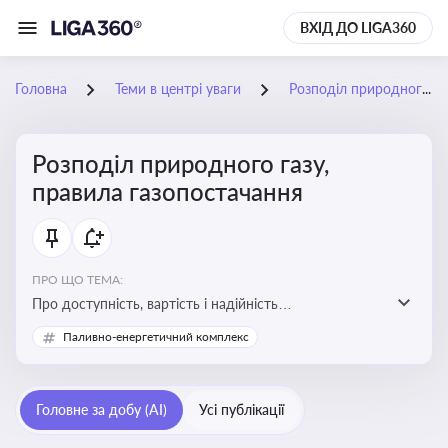
ВХІД ДО LIGA360
Головна
Теми в центрі уваги
Розподіл природного газу, правила газопостачання
Розподіл природного газу,
правила газопостачання
ПРО ЩО ТЕМА:
Про доступність, вартість і надійність
енергопостачання для бізнесу та вплив на економічну
Паливно-енергетичний комплекс
стабільність
Головне за добу (AI)
Усі публікації