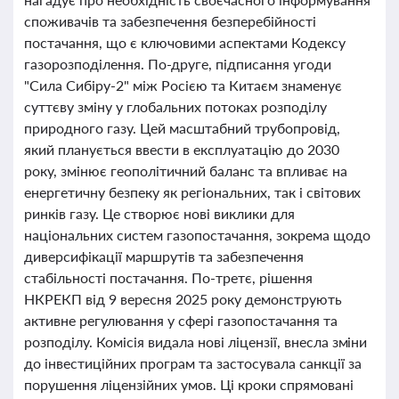
споживачів та забезпечення безперебійності
постачання, що є ключовими аспектами Кодексу
газорозподілення. По-друге, підписання угоди
"Сила Сибіру-2" між Росією та Китаєм знаменує
суттєву зміну у глобальних потоках розподілу
природного газу. Цей масштабний трубопровід,
який планується ввести в експлуатацію до 2030
року, змінює геополітичний баланс та впливає на
енергетичну безпеку як регіональних, так і світових
ринків газу. Це створює нові виклики для
національних систем газопостачання, зокрема щодо
диверсифікації маршрутів та забезпечення
стабільності постачання. По-третє, рішення
НКРЕКП від 9 вересня 2025 року демонструють
активне регулювання у сфері газопостачання та
розподілу. Комісія видала нові ліцензії, внесла зміни
до інвестиційних програм та застосувала санкції за
порушення ліцензійних умов. Ці кроки спрямовані