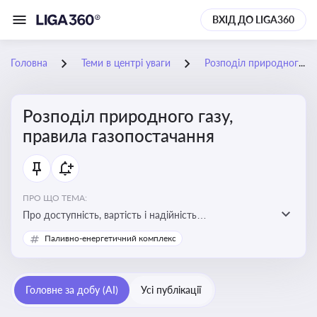
ВХІД ДО LIGA360
Головна
Теми в центрі уваги
Розподіл природного газу, правила газопостачання
Розподіл природного газу,
правила газопостачання
ПРО ЩО ТЕМА:
Про доступність, вартість і надійність
енергопостачання для бізнесу та вплив на економічну
Паливно-енергетичний комплекс
стабільність
Головне за добу (AI)
Усі публікації