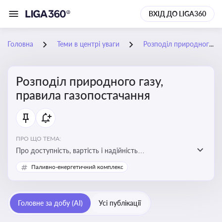
ВХІД ДО LIGA360
Головна
Теми в центрі уваги
Розподіл природного газу, правила газопостачання
Розподіл природного газу,
правила газопостачання
ПРО ЩО ТЕМА:
Про доступність, вартість і надійність
енергопостачання для бізнесу та вплив на економічну
Паливно-енергетичний комплекс
стабільність
Головне за добу (AI)
Усі публікації