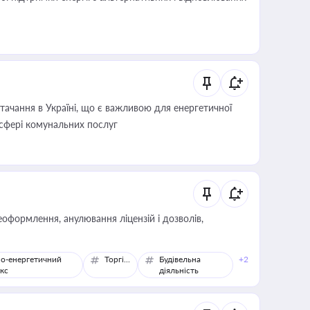
ачання в Україні, що є важливою для енергетичної
 сфері комунальних послуг
оформлення, анулювання ліцензій і дозволів,
о-енергетичний
Торгівля
Будівельна
+2
кс
діяльність