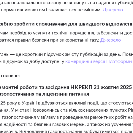
датах опалювального сезону не вплинуть на надання субсиді
нормативним актом і залишається незмінним.
Джерело
ібно зробити споживачам для швидшого відновлення
ам необхідно усунути технічні порушення, забезпечити дост
атися правил безпеки при використанні газу.
Джерело
тань — це короткий підсумок змісту публікацій за день. По
 підсумок за добу доступні у
комерційній версії Платформи
 головне:
емонтні роботи та засідання НКРЕКП 21 жовтня 2025 р
азопостачання та ліцензійні питання
25 року в Україні відбуваються важливі події, що стосуютьс
ння. У містах Нововолинськ та кількох населених пунктах Рі
газопостачання у зв’язку з проведенням ремонтних робіт на
я надійності та безпеки газових мереж, а також на усуненн
оживачів. Відновлення газопостачання відбуватиметься після