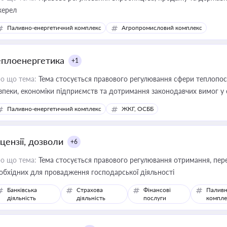
ерел
Паливно-енергетичний комплекс
Агропромисловий комплекс
еплоенергетика
+1
о що тема:
Тема стосується правового регулювання сфери теплопост
зпеки, економіки підприємств та дотримання законодавчих вимог у
Паливно-енергетичний комплекс
ЖКГ, ОСББ
цензії, дозволи
+6
о що тема:
Тема стосується правового регулювання отримання, пере
обхідних для провадження господарської діяльності
Банківська
Страхова
Фінансові
Паливн
діяльність
діяльність
послуги
компле