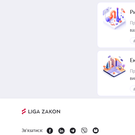
Ри
Пр
ва
Е
Пр
ви
Зв'язатися: