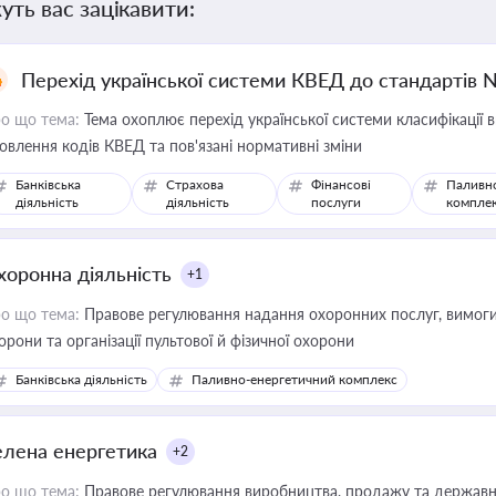
уть вас зацікавити:
Перехід української системи КВЕД до стандартів 
о що тема:
Тема охоплює перехід української системи класифікації в
овлення кодів КВЕД та пов'язані нормативні зміни
Банківська
Страхова
Фінансові
Паливн
діяльність
діяльність
послуги
компле
хоронна діяльність
+1
о що тема:
Правове регулювання надання охоронних послуг, вимоги д
орони та організації пультової й фізичної охорони
Банківська діяльність
Паливно-енергетичний комплекс
елена енергетика
+2
о що тема:
Правове регулювання виробництва, продажу та державної