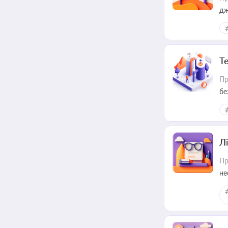
дж
Т
Пр
бе
Лі
Пр
не