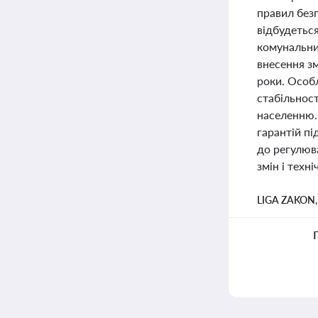
правил без
відбудеться
комунальни
внесення зм
роки. Особ
стабільнос
населенню.
гарантій пі
до регулюв
змін і техні
LIGA ZAKON