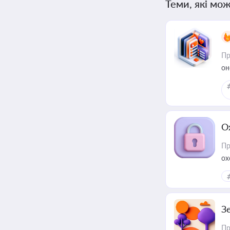
Теми, які мож
Пр
он
О
Пр
ох
З
Пр