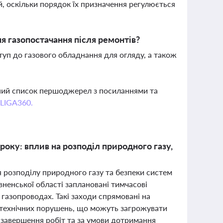
й, оскільки порядок їх призначення регулюється
 газопостачання після ремонтів?
уп до газового обладнання для огляду, а також
вний список першоджерел з посиланнями та
 LIGA360.
оку: вплив на розподіл природного газу,
я розподілу природного газу та безпеки систем
вненської області заплановані тимчасові
 газопроводах. Такі заходи спрямовані на
я технічних порушень, що можуть загрожувати
 завершення робіт та за умови дотримання