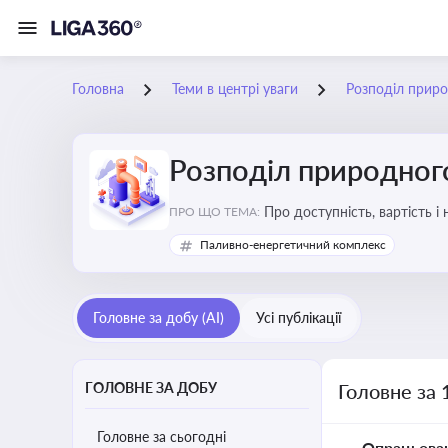
Головна
Теми в центрі уваги
Розподіл приро
Розподіл природного
Про доступність, вартість і
ПРО ЩО ТЕМА:
Паливно-енергетичний комплекс
Головне за добу (AI)
Усі публікації
ГОЛОВНЕ ЗА ДОБУ
Головне за 
Головне за сьогодні
Опрацьова