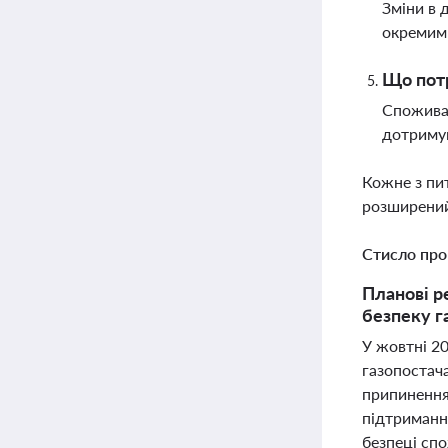
Зміни в 
окремим 
Що потр
Споживач
дотримув
Кожне з пи
розширений
Стисло про
Планові р
безпеку г
У жовтні 20
газопостача
припинення 
підтриманн
безпеці сп