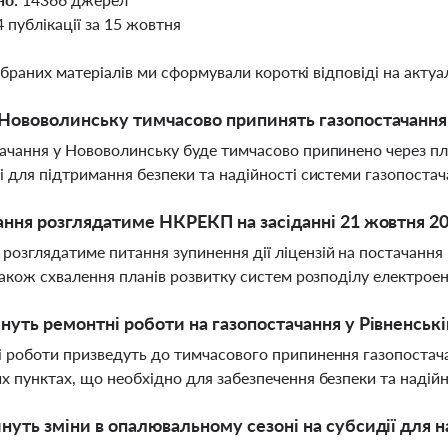
4 публікації за 15 жовтня
ібраних матеріалів ми сформували короткі відповіді на актуал
Нововолинську тимчасово припинять газопостачання
ачання у Нововолинську буде тимчасово припинено через пла
і для підтримання безпеки та надійності системи газопоста
ання розглядатиме НКРЕКП на засіданні 21 жовтня 2
озглядатиме питання зупинення дії ліцензій на постачання 
 також схвалення планів розвитку систем розподілу електроен
нуть ремонтні роботи на газопостачання у Рівненські
 роботи призведуть до тимчасового припинення газопостача
х пунктах, що необхідно для забезпечення безпеки та надій
нуть зміни в опалювальному сезоні на субсидії для 