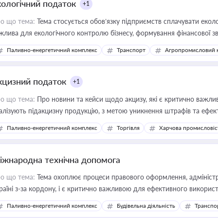
кологічний податок
+1
о що тема:
Тема стосується обов’язку підприємств сплачувати еколо
жлива для екологічного контролю бізнесу, формування фінансової 
конодавства
Паливно-енергетичний комплекс
Транспорт
Агропромисловий 
кцизний податок
+1
о що тема:
Про новини та кейси щодо акцизу, які є критично важли
алізують підакцизну продукцію, з метою уникнення штрафів та ефек
Паливно-енергетичний комплекс
Торгівля
Харчова промисловіс
іжнародна технічна допомога
о що тема:
Тема охоплює процеси правового оформлення, адміністр
раїні з-за кордону, і є критично важливою для ефективного використ
фраструктурних проєктів
Паливно-енергетичний комплекс
Будівельна діяльність
Транспо