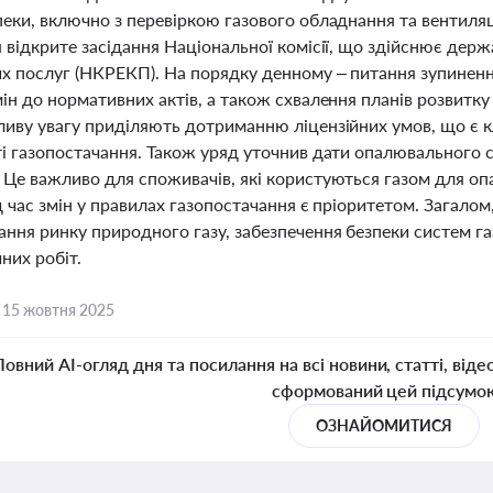
пеки, включно з перевіркою газового обладнання та вентиля
 відкрите засідання Національної комісії, що здійснює дер
х послуг (НКРЕКП). На порядку денному – питання зупинення 
ін до нормативних актів, а також схвалення планів розвитку
ливу увагу приділяють дотриманню ліцензійних умов, що є 
ті газопостачання. Також уряд уточнив дати опалювального с
 Це важливо для споживачів, які користуються газом для оп
д час змін у правилах газопостачання є пріоритетом. Загало
ання ринку природного газу, забезпечення безпеки систем га
чних робіт.
,
15 жовтня 2025
Повний AI-огляд дня та посилання на всі новини, статті, віде
сформований цей підсумо
ОЗНАЙОМИТИСЯ