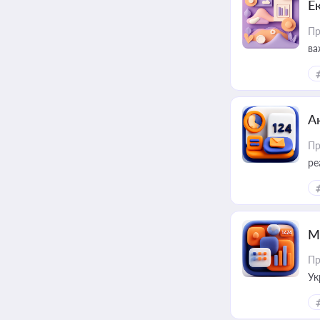
Е
Пр
ва
за
А
Пр
ре
М
Пр
Ук
ін