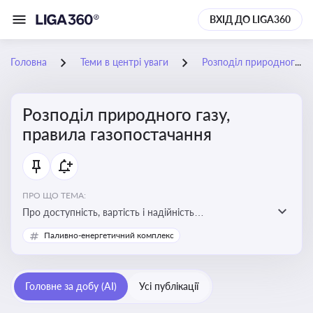
ВХІД ДО LIGA360
Головна
Теми в центрі уваги
Розподіл природного газу, правила газопостачання
Розподіл природного газу,
правила газопостачання
ПРО ЩО ТЕМА:
Про доступність, вартість і надійність
енергопостачання для бізнесу та вплив на економічну
Паливно-енергетичний комплекс
стабільність
Головне за добу (AI)
Усі публікації