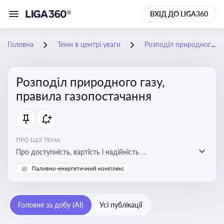
ВХІД ДО LIGA360
Головна
Теми в центрі уваги
Розподіл природного газу, правила газопостачання
Розподіл природного газу,
правила газопостачання
ПРО ЩО ТЕМА:
Про доступність, вартість і надійність
енергопостачання для бізнесу та вплив на економічну
Паливно-енергетичний комплекс
стабільність
Головне за добу (AI)
Усі публікації