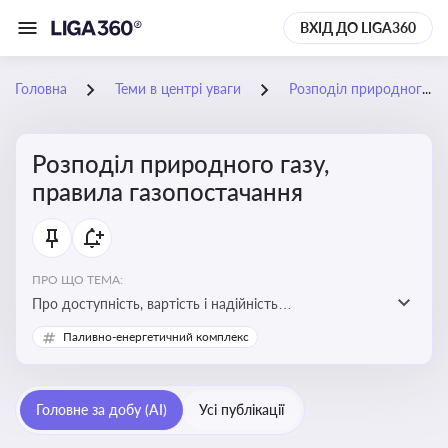
ВХІД ДО LIGA360
Головна
Теми в центрі уваги
Розподіл природного газу, правила газопостачання
Розподіл природного газу,
правила газопостачання
ПРО ЩО ТЕМА:
Про доступність, вартість і надійність
енергопостачання для бізнесу та вплив на економічну
Паливно-енергетичний комплекс
стабільність
Головне за добу (AI)
Усі публікації