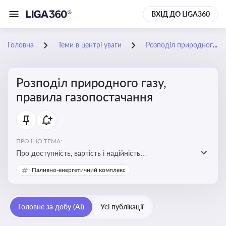
ВХІД ДО LIGA360
Головна
Теми в центрі уваги
Розподіл природного газу, правила газопостачання
Розподіл природного газу,
правила газопостачання
ПРО ЩО ТЕМА:
Про доступність, вартість і надійність
енергопостачання для бізнесу та вплив на економічну
Паливно-енергетичний комплекс
стабільність
Головне за добу (AI)
Усі публікації