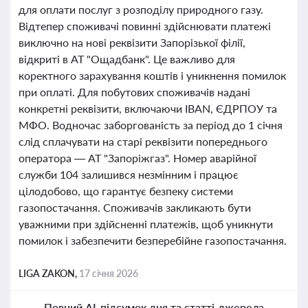
для оплати послуг з розподілу природного газу.
Відтепер споживачі повинні здійснювати платежі
виключно на нові реквізити Запорізької філії,
відкриті в АТ "Ощадбанк". Це важливо для
коректного зарахування коштів і уникнення помилок
при оплаті. Для побутових споживачів надані
конкретні реквізити, включаючи IBAN, ЄДРПОУ та
МФО. Водночас заборгованість за період до 1 січня
слід сплачувати на старі реквізити попереднього
оператора — АТ "Запоріжгаз". Номер аварійної
служби 104 залишився незмінним і працює
цілодобово, що гарантує безпеку системи
газопостачання. Споживачів закликають бути
уважними при здійсненні платежів, щоб уникнути
помилок і забезпечити безперебійне газопостачання.
LIGA ZAKON,
17 січня 2026
Повний AI-підсумок дня та статті-джерела