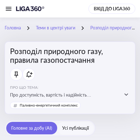
ВХІД ДО LIGA360
Головна
Теми в центрі уваги
Розподіл природного газу, правила газопостачання
Розподіл природного газу,
правила газопостачання
ПРО ЩО ТЕМА:
Про доступність, вартість і надійність
енергопостачання для бізнесу та вплив на економічну
Паливно-енергетичний комплекс
стабільність
Головне за добу (AI)
Усі публікації