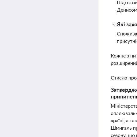
Підготов
Денисом
Які зах
Споживач
присутні
Кожне з пи
розширений
Стисло про
Затвердже
припиненн
Міністерст
опалювальн
країні, а 
Шмигаль пр
сезону, що 