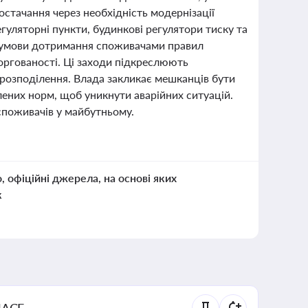
остачання через необхідність модернізації
егуляторні пункти, будинкові регулятори тиску та
а умови дотримання споживачами правил
боргованості. Ці заходи підкреслюють
розподілення. Влада закликає мешканців бути
ених норм, щоб уникнути аварійних ситуацій.
споживачів у майбутньому.
о, офіційні джерела, на основі яких
к