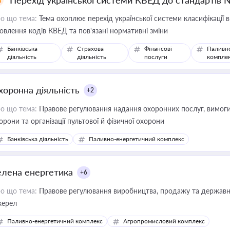
Перехід української системи КВЕД до стандартів 
о що тема:
Тема охоплює перехід української системи класифікації в
овлення кодів КВЕД та пов'язані нормативні зміни
Банківська
Страхова
Фінансові
Паливн
діяльність
діяльність
послуги
компле
хоронна діяльність
+2
о що тема:
Правове регулювання надання охоронних послуг, вимоги д
орони та організації пультової й фізичної охорони
Банківська діяльність
Паливно-енергетичний комплекс
елена енергетика
+6
о що тема:
Правове регулювання виробництва, продажу та державної
ерел
Паливно-енергетичний комплекс
Агропромисловий комплекс