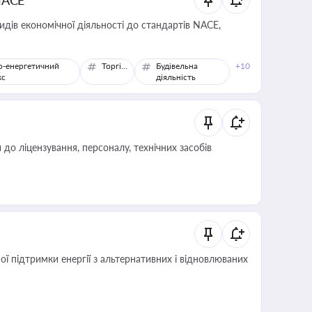
NACE
идів економічної діяльності до стандартів NACE,
о-енергетичний
Торгівля
Будівельна
+10
кс
діяльність
о ліцензування, персоналу, технічних засобів
 підтримки енергії з альтернативних і відновлюваних