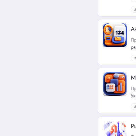
за
А
Пр
ре
М
Пр
Ук
ін
Ри