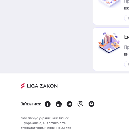
Пр
ва
Е
Пр
ви
Зв'язатися:
забезпечує український бізнес
інформацією, аналітикою та
технологічними рішеннями для