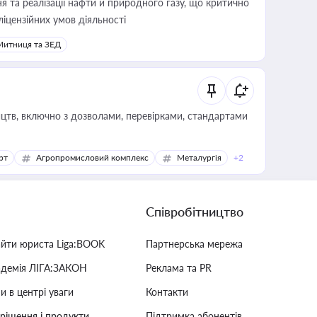
 та реалізації нафти й природного газу, що критично
ліцензійних умов діяльності
Митниця та ЗЕД
цтв, включно з дозволами, перевірками, стандартами
рт
Агропромисловий комплекс
Металургія
+2
Співробітництво
айти юриста Liga:BOOK
Партнерська мережа
адемія ЛІГА:ЗАКОН
Реклама та PR
и в центрі уваги
Контакти
 рішення і продукти
Підтримка абонентів