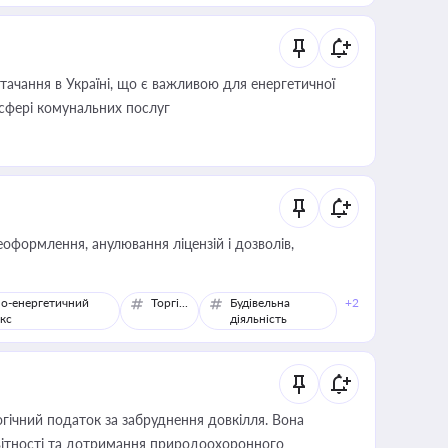
ачання в Україні, що є важливою для енергетичної
 сфері комунальних послуг
оформлення, анулювання ліцензій і дозволів,
о-енергетичний
Торгівля
Будівельна
+2
кс
діяльність
гічний податок за забруднення довкілля. Вона
звітності та дотримання природоохоронного