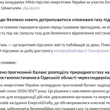
ку координує Міністерство енергетики України за участю Е
 Шмигалем.
Джерело
оди безпеки мають дотримуватися споживачі газу під
і повинні перекрити крани перед газовими приладами, не ві
сть під час запуску газу для безпечного відновлення постач
тань — це короткий підсумок змісту публікацій за день. По
 підсумок за добу доступні у
комерційній версії Платформи
 головне:
но прогнозний баланс розподілу природного газу н
я газопостачання в Одеській області через модерніз
во енергетики України затвердило прогнозний баланс надхо
ий сезон 2026/2027 року. Це рішення є важливим кроком дл
також для координації дій між державними органами та енер
овів засідання ЕнергоШтабу, де обговорювалися ключові п
має забезпечити безперебійне постачання газу та енергетичну