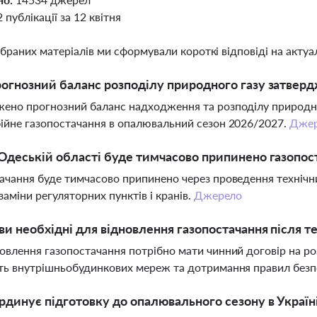
2 публікації за 12 квітня
ібраних матеріалів ми сформували короткі відповіді на актуал
огнозний баланс розподілу природного газу затвер
ено прогнозний баланс надходження та розподілу природног
ійне газопостачання в опалювальний сезон 2026/2027.
Дже
Одеській області буде тимчасово припинено газопос
ачання буде тимчасово припинено через проведення технічних
заміни регуляторних пунктів і кранів.
Джерело
ви необхідні для відновлення газопостачання після те
овлення газопостачання потрібно мати чинний договір на розп
ть внутрішньобудинкових мереж та дотримання правил безп
рдинує підготовку до опалювального сезону в Україн