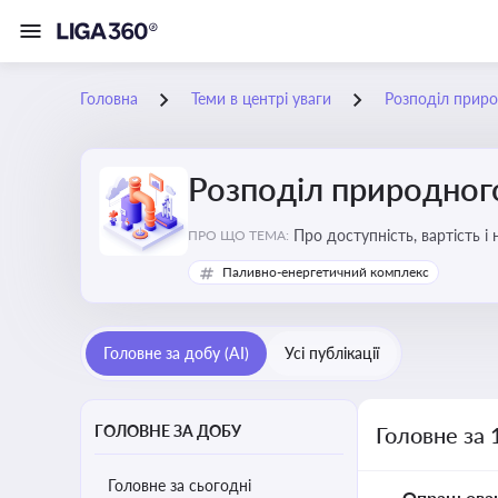
Головна
Теми в центрі уваги
Розподіл приро
Розподіл природного
Про доступність, вартість і
ПРО ЩО ТЕМА:
Паливно-енергетичний комплекс
Головне за добу (AI)
Усі публікації
ГОЛОВНЕ ЗА ДОБУ
Головне за 
Головне за сьогодні
Опрацьова