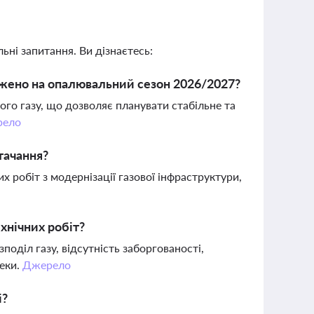
ьні запитання. Ви дізнаєтесь:
джено на опалювальний сезон 2026/2027?
о газу, що дозволяє планувати стабільне та
рело
тачання?
 робіт з модернізації газової інфраструктури,
хнічних робіт?
оділ газу, відсутність заборгованості,
еки.
Джерело
і?