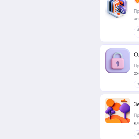
Пр
он
О
Пр
ох
З
Пр
дж