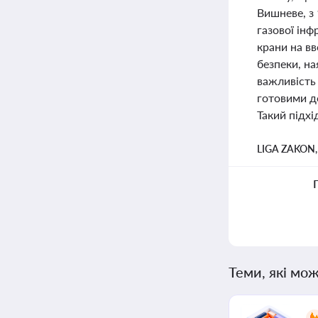
Вишневе, з 
газової інф
крани на в
безпеки, на
важливість
готовими д
Такий підх
LIGA ZAKON
Теми, які мож