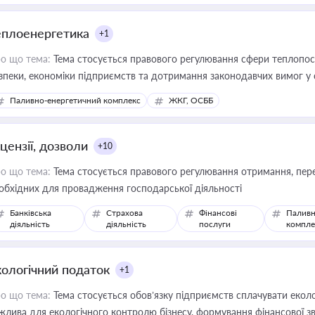
еплоенергетика
+1
о що тема:
Тема стосується правового регулювання сфери теплопост
зпеки, економіки підприємств та дотримання законодавчих вимог у
Паливно-енергетичний комплекс
ЖКГ, ОСББ
цензії, дозволи
+10
о що тема:
Тема стосується правового регулювання отримання, пере
обхідних для провадження господарської діяльності
Банківська
Страхова
Фінансові
Паливн
діяльність
діяльність
послуги
компле
кологічний податок
+1
о що тема:
Тема стосується обов’язку підприємств сплачувати еколо
жлива для екологічного контролю бізнесу, формування фінансової 