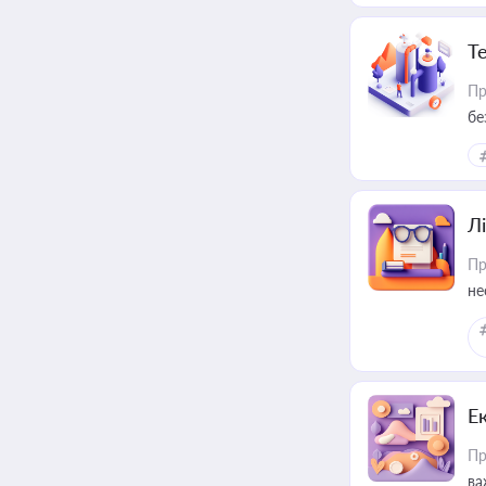
Т
Пр
бе
Лі
Пр
не
Е
Пр
ва