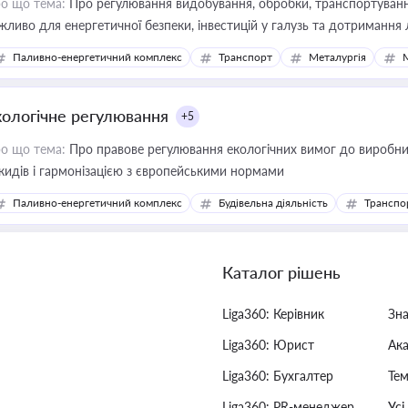
о що тема:
Про регулювання видобування, обробки, транспортування
жливо для енергетичної безпеки, інвестицій у галузь та дотримання 
Паливно-енергетичний комплекс
Транспорт
Металургія
кологічне регулювання
+5
о що тема:
Про правове регулювання екологічних вимог до виробни
кидів і гармонізацією з європейськими нормами
Паливно-енергетичний комплекс
Будівельна діяльність
Транспо
Каталог рішень
Liga360: Керівник
Зн
Liga360: Юрист
Ак
Liga360: Бухгалтер
Тем
Liga360: PR-менеджер
Усі