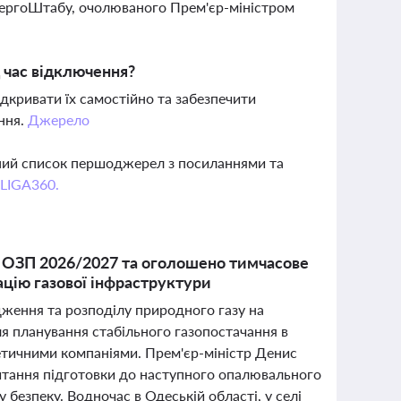
нергоШтабу, очолюваного Прем'єр-міністром
 час відключення?
дкривати їх самостійно та забезпечити
ання.
Джерело
вний список першоджерел з посиланнями та
 LIGA360.
а ОЗП 2026/2027 та оголошено тимчасове
ацію газової інфраструктури
дження та розподілу природного газу на
я планування стабільного газопостачання в
гетичними компаніями. Прем'єр-міністр Денис
итання підготовки до наступного опалювального
 безпеку. Водночас в Одеській області, у селі