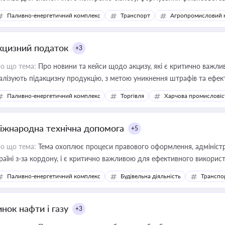
конодавства
Паливно-енергетичний комплекс
Транспорт
Агропромисловий 
кцизний податок
+3
о що тема:
Про новини та кейси щодо акцизу, які є критично важли
алізують підакцизну продукцію, з метою уникнення штрафів та ефек
Паливно-енергетичний комплекс
Торгівля
Харчова промисловіс
іжнародна технічна допомога
+5
о що тема:
Тема охоплює процеси правового оформлення, адміністр
раїні з-за кордону, і є критично важливою для ефективного використ
фраструктурних проєктів
Паливно-енергетичний комплекс
Будівельна діяльність
Транспо
нок нафти і газу
+3