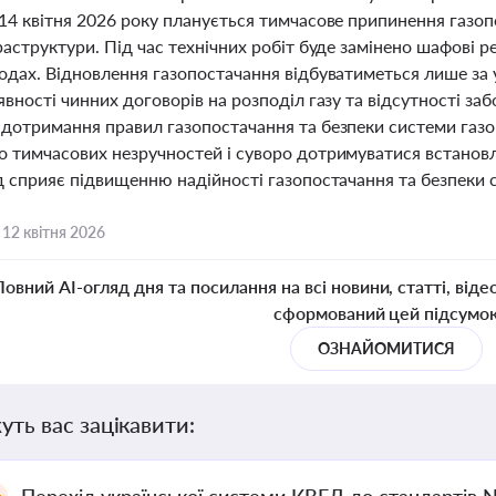
14 квітня 2026 року планується тимчасове припинення газоп
раструктури. Під час технічних робіт буде замінено шафові р
водах. Відновлення газопостачання відбуватиметься лише з
явності чинних договорів на розподіл газу та відсутності за
 дотримання правил газопостачання та безпеки системи газо
о тимчасових незручностей і суворо дотримуватися встановл
ід сприяє підвищенню надійності газопостачання та безпеки 
,
12 квітня 2026
Повний AI-огляд дня та посилання на всі новини, статті, віде
сформований цей підсумо
ОЗНАЙОМИТИСЯ
уть вас зацікавити: