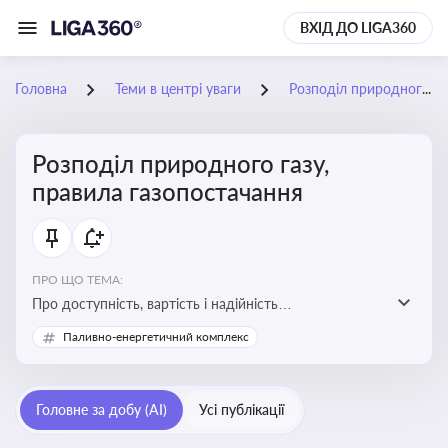
ВХІД ДО LIGA360
Головна
Теми в центрі уваги
Розподіл природного газу, правила газопостачання
Розподіл природного газу,
правила газопостачання
ПРО ЩО ТЕМА:
Про доступність, вартість і надійність
енергопостачання для бізнесу та вплив на економічну
Паливно-енергетичний комплекс
стабільність
Головне за добу (AI)
Усі публікації