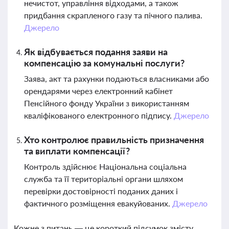
нечистот, управління відходами, а також
придбання скрапленого газу та пічного палива.
Джерело
Як відбувається подання заяви на
компенсацію за комунальні послуги?
Заява, акт та рахунки подаються власниками або
орендарями через електронний кабінет
Пенсійного фонду України з використанням
кваліфікованого електронного підпису.
Джерело
Хто контролює правильність призначення
та виплати компенсації?
Контроль здійснює Національна соціальна
служба та її територіальні органи шляхом
перевірки достовірності поданих даних і
фактичного розміщення евакуйованих.
Джерело
Кожне з питань — це короткий підсумок змісту