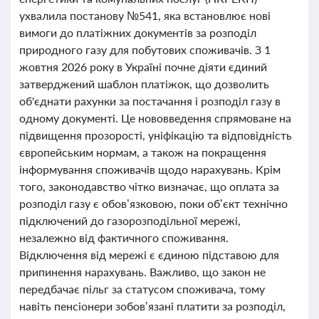
ухвалила постанову №541, яка встановлює нові
вимоги до платіжних документів за розподіл
природного газу для побутових споживачів. З 1
жовтня 2026 року в Україні почне діяти єдиний
затверджений шаблон платіжок, що дозволить
об'єднати рахунки за постачання і розподіл газу в
одному документі. Це нововведення спрямоване на
підвищення прозорості, уніфікацію та відповідність
європейським нормам, а також на покращення
інформування споживачів щодо нарахувань. Крім
того, законодавство чітко визначає, що оплата за
розподіл газу є обов’язковою, поки об’єкт технічно
підключений до газорозподільної мережі,
незалежно від фактичного споживання.
Відключення від мережі є єдиною підставою для
припинення нарахувань. Важливо, що закон не
передбачає пільг за статусом споживача, тому
навіть пенсіонери зобов’язані платити за розподіл,