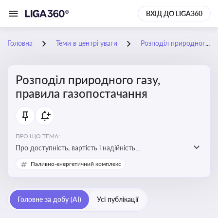
ВХІД ДО LIGA360
Головна
Теми в центрі уваги
Розподіл природного газу, правила газопостачання
Розподіл природного газу,
правила газопостачання
ПРО ЩО ТЕМА:
Про доступність, вартість і надійність
енергопостачання для бізнесу та вплив на економічну
Паливно-енергетичний комплекс
стабільність
Головне за добу (AI)
Усі публікації