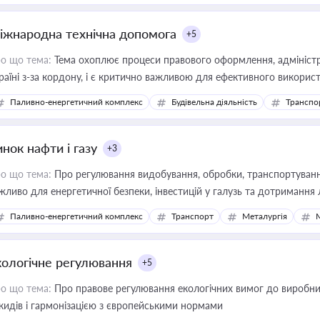
іжнародна технічна допомога
+5
о що тема:
Тема охоплює процеси правового оформлення, адміністр
раїні з-за кордону, і є критично важливою для ефективного використ
фраструктурних проєктів
Паливно-енергетичний комплекс
Будівельна діяльність
Транспо
нок нафти і газу
+3
о що тема:
Про регулювання видобування, обробки, транспортування
жливо для енергетичної безпеки, інвестицій у галузь та дотримання 
Паливно-енергетичний комплекс
Транспорт
Металургія
кологічне регулювання
+5
о що тема:
Про правове регулювання екологічних вимог до виробни
кидів і гармонізацією з європейськими нормами