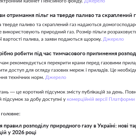
ектронний кабінет Пенсійного фонду.
Джерело
ви отримання пільг на тверде паливо та скраплений г
а тверде паливо та скраплений газ надаються домогосподар
не використовують природний газ. Розмір пільги розраховуєт
ї вартості палива, а заяви подаються щороку.
Джерело
ібно робити під час тимчасового припинення розподі
ам рекомендується перекрити крани перед газовими прила
ити доступ для огляду газових мереж і приладів. Це необхі
ння технічних норм.
Джерело
тань — це короткий підсумок змісту публікацій за день. По
 підсумок за добу доступні у
комерційній версії Платформи
 головне:
 правил розподілу природного газу в Україні: нові 
ій у 2026 році