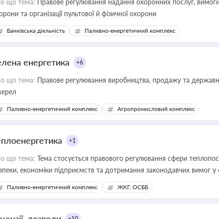
о що тема:
Правове регулювання надання охоронних послуг, вимоги д
орони та організації пультової й фізичної охорони
Банківська діяльність
Паливно-енергетичний комплекс
елена енергетика
+6
о що тема:
Правове регулювання виробництва, продажу та державної
ерел
Паливно-енергетичний комплекс
Агропромисловий комплекс
еплоенергетика
+1
о що тема:
Тема стосується правового регулювання сфери теплопост
зпеки, економіки підприємств та дотримання законодавчих вимог у
Паливно-енергетичний комплекс
ЖКГ, ОСББ
цензії, дозволи
+10