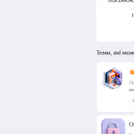
LIGA ZAKON
Теми, які мож
Пр
он
О