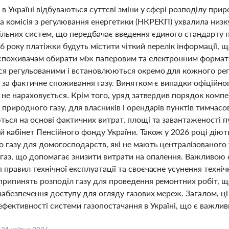
 в Україні відбуваються суттєві зміни у сфері розподілу при
а комісія з регулювання енергетики (НКРЕКП) ухвалила низк
льних систем, що передбачає введення єдиного стандарту пл
 року платіжки будуть містити чіткий перелік інформації, 
споживачам обирати між паперовим та електронним форматом
я регульованими і встановлюються окремо для кожного регіо
 за фактичне споживання газу. Винятком є випадки офіційно
 не нараховується. Крім того, уряд затвердив порядок компе
природного газу, для власників і орендарів пунктів тимчас
ься на основі фактичних витрат, площі та завантаженості п
 кабінет Пенсійного фонду України. Також у 2026 році діют
о газу для домогосподарств, які не мають централізованог
газ, що допомагає знизити витрати на опалення. Важливою 
правил технічної експлуатації та своєчасне усунення техніч
припинять розподіл газу для проведення ремонтних робіт, 
забезпечення доступу для огляду газових мереж. Загалом, ці
ефективності системи газопостачання в Україні, що є важлив