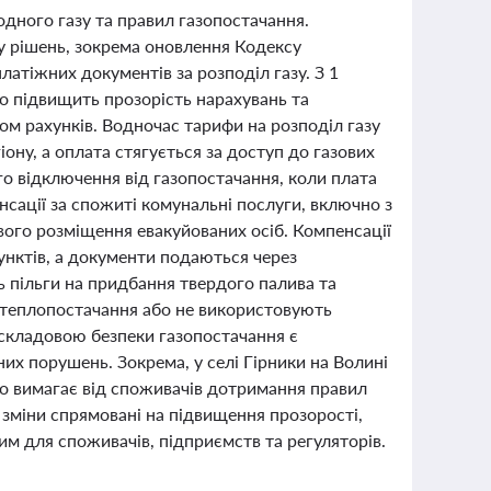
родного газу та правил газопостачання.
у рішень, зокрема оновлення Кодексу
атіжних документів за розподіл газу. З 1
що підвищить прозорість нарахувань та
 рахунків. Водночас тарифи на розподіл газу
ну, а оплата стягується за доступ до газових
го відключення від газопостачання, коли плата
нсації за спожиті комунальні послуги, включно з
ового розміщення евакуйованих осіб. Компенсації
унктів, а документи подаються через
ь пільги на придбання твердого палива та
о теплопостачання або не використовують
складовою безпеки газопостачання є
них порушень. Зокрема, у селі Гірники на Волині
що вимагає від споживачів дотримання правил
 зміни спрямовані на підвищення прозорості,
им для споживачів, підприємств та регуляторів.