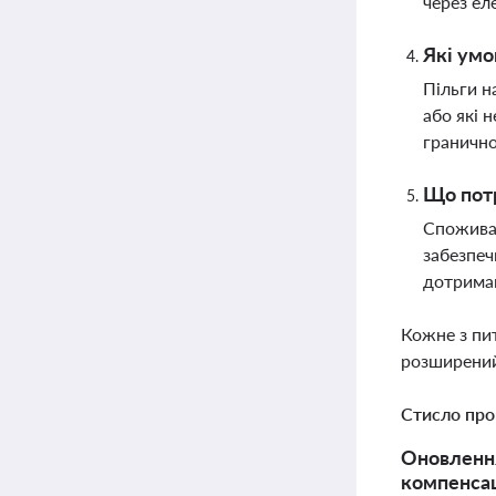
через ел
Які умо
Пільги н
або які 
гранично
Що потр
Споживач
забезпеч
дотрима
Кожне з пи
розширений
Стисло про
Оновлення
компенсац