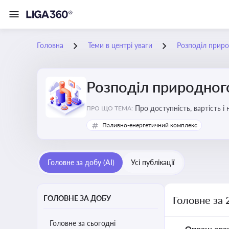
Головна
Теми в центрі уваги
Розподіл приро
Розподіл природного
Про доступність, вартість і
ПРО ЩО ТЕМА:
Паливно-енергетичний комплекс
Головне за добу (AI)
Усі публікації
ГОЛОВНЕ ЗА ДОБУ
Головне за 
Головне за сьогодні
Опрацьова