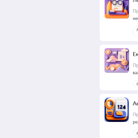
Пр
не
Е
Пр
ва
за
А
Пр
ре