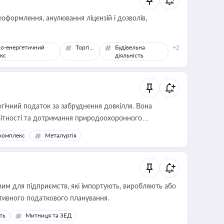
оформлення, анулювання ліцензій і дозволів,
о-енергетичний
Торгівля
Будівельна
+2
кс
діяльність
гічний податок за забруднення довкілля. Вона
звітності та дотримання природоохоронного
комплекс
Металургія
вим для підприємств, які імпортують, виробляють або
тивного податкового планування.
ть
Митниця та ЗЕД