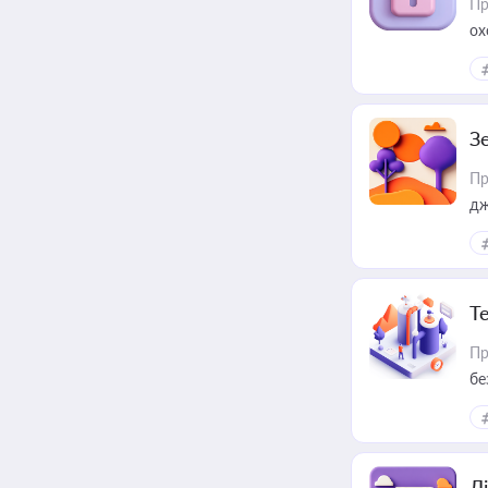
Пр
ох
З
Пр
дж
Т
Пр
бе
Лі