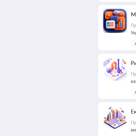
М
Пр
Ук
ін
Ри
Пр
ва
Е
Пр
ви