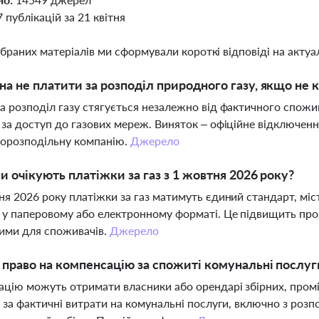
7 публікацій за 21 квітня
ібраних матеріалів ми сформували короткі відповіді на актуал
а не платити за розподіл природного газу, якщо не 
а розподіл газу стягується незалежно від фактичного спожи
 за доступ до газових мереж. Виняток – офіційне відключенн
зорозподільну компанію.
Джерело
ни очікують платіжки за газ з 1 жовтня 2026 року?
ня 2026 року платіжки за газ матимуть єдиний стандарт, міс
 у паперовому або електронному форматі. Це підвищить проз
ими для споживачів.
Джерело
 право на компенсацію за спожиті комунальні послуги 
цію можуть отримати власники або орендарі збірних, промі
ї за фактичні витрати на комунальні послуги, включно з ро