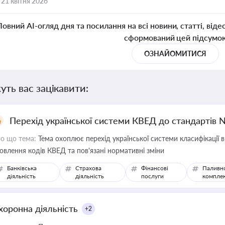
,
21 квітня 2026
Повний AI-огляд дня та посилання на всі новини, статті, віде
сформований цей підсумо
ОЗНАЙОМИТИСЯ
уть вас зацікавити:
Перехід української системи КВЕД до стандартів 
о що тема:
Тема охоплює перехід української системи класифікації в
овлення кодів КВЕД та пов'язані нормативні зміни
Банківська
Страхова
Фінансові
Паливн
діяльність
діяльність
послуги
компле
хоронна діяльність
+2