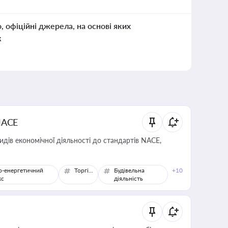
о, офіційні джерела, на основі яких
к
NACE
идів економічної діяльності до стандартів NACE,
о-енергетичний
Торгівля
Будівельна
+10
кс
діяльність