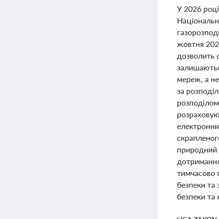
У 2026 році
Національн
газорозподі
жовтня 2026
дозволить 
залишаютьс
мереж, а не
за розподіл
розподілом 
розраховуют
електронний
скрапленог
природний 
дотримання 
тимчасово 
безпеки та 
безпеки та 