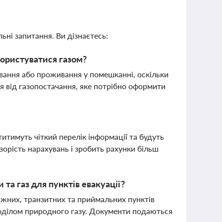
ьні запитання. Ви дізнаєтесь:
користуватися газом?
вання або проживання у помешканні, оскільки
я від газопостачання, яке потрібно оформити
титимуть чіткий перелік інформації та будуть
орість нарахувань і зробить рахунки більш
та газ для пунктів евакуації?
жних, транзитних та приймальних пунктів
зподілом природного газу. Документи подаються