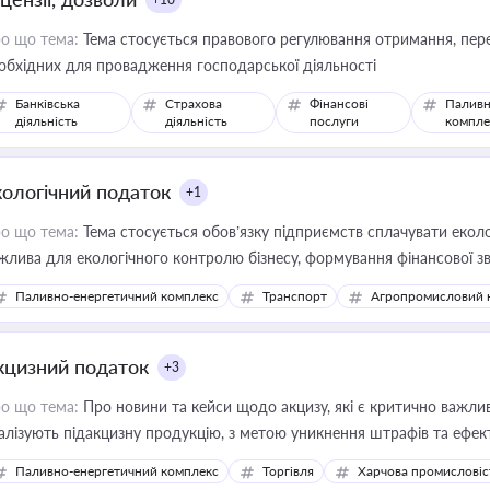
о що тема:
Тема стосується правового регулювання отримання, пере
обхідних для провадження господарської діяльності
Банківська
Страхова
Фінансові
Паливн
діяльність
діяльність
послуги
компле
кологічний податок
+1
о що тема:
Тема стосується обов’язку підприємств сплачувати еколо
жлива для екологічного контролю бізнесу, формування фінансової 
конодавства
Паливно-енергетичний комплекс
Транспорт
Агропромисловий 
кцизний податок
+3
о що тема:
Про новини та кейси щодо акцизу, які є критично важли
алізують підакцизну продукцію, з метою уникнення штрафів та ефек
Паливно-енергетичний комплекс
Торгівля
Харчова промисловіс