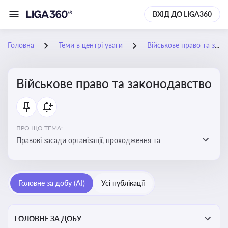
ВХІД ДО LIGA360
Головна
Теми в центрі уваги
Військове право та законодавство
Військове право та законодавство
ПРО ЩО ТЕМА:
Правові засади організації, проходження та
регулювання військової служби. Юридичний супровід
мобілізації, служби та захисту прав
військовослужбовців у воєнний час
Головне за добу (AI)
Усі публікації
ГОЛОВНЕ ЗА ДОБУ