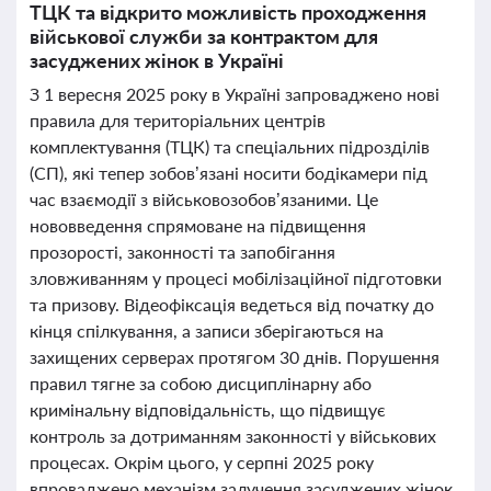
ТЦК та відкрито можливість проходження
військової служби за контрактом для
засуджених жінок в Україні
З 1 вересня 2025 року в Україні запроваджено нові
правила для територіальних центрів
комплектування (ТЦК) та спеціальних підрозділів
(СП), які тепер зобов’язані носити бодікамери під
час взаємодії з військовозобов’язаними. Це
нововведення спрямоване на підвищення
прозорості, законності та запобігання
зловживанням у процесі мобілізаційної підготовки
та призову. Відеофіксація ведеться від початку до
кінця спілкування, а записи зберігаються на
захищених серверах протягом 30 днів. Порушення
правил тягне за собою дисциплінарну або
кримінальну відповідальність, що підвищує
контроль за дотриманням законності у військових
процесах. Окрім цього, у серпні 2025 року
впроваджено механізм залучення засуджених жінок