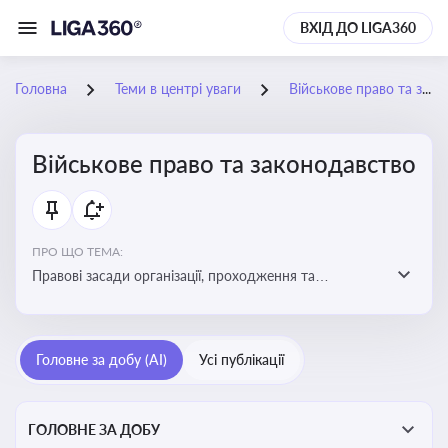
ВХІД ДО LIGA360
Головна
Теми в центрі уваги
Військове право та законодавство
Військове право та законодавство
ПРО ЩО ТЕМА:
Правові засади організації, проходження та
регулювання військової служби. Юридичний супровід
мобілізації, служби та захисту прав
військовослужбовців у воєнний час
Головне за добу (AI)
Усі публікації
ГОЛОВНЕ ЗА ДОБУ