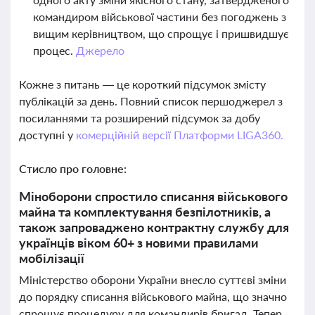
командиром військової частини без погоджень з
вищим керівництвом, що спрощує і пришвидшує
процес.
Джерело
Кожне з питань — це короткий підсумок змісту
публікацій за день. Повний список першоджерел з
посиланнями та розширений підсумок за добу
доступні у
комерційній версії Платформи LIGA360.
Стисло про головне:
Міноборони спростило списання військового
майна та комплектування безпілотників, а
також запроваджено контрактну службу для
українців віком 60+ з новими правилами
мобілізації
Міністерство оборони України внесло суттєві зміни
до порядку списання військового майна, що значно
спрощує процедуру для командирів бригад. Тепер