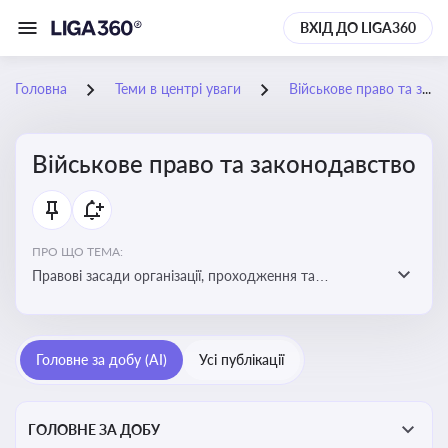
ВХІД ДО LIGA360
Головна
Теми в центрі уваги
Військове право та законодавство
Військове право та законодавство
ПРО ЩО ТЕМА:
Правові засади організації, проходження та
регулювання військової служби. Юридичний супровід
мобілізації, служби та захисту прав
військовослужбовців у воєнний час
Головне за добу (AI)
Усі публікації
ГОЛОВНЕ ЗА ДОБУ