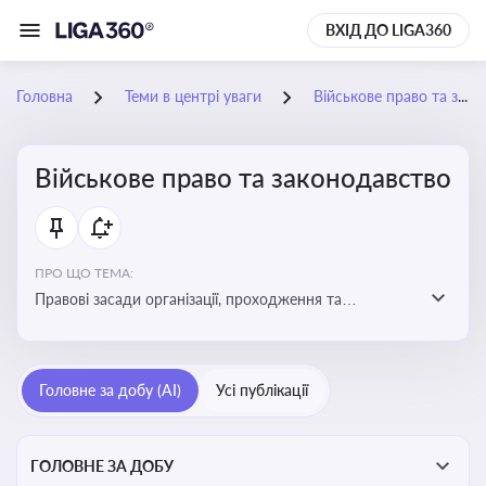
ВХІД ДО LIGA360
Головна
Теми в центрі уваги
Військове право та законодавство
Військове право та законодавство
ПРО ЩО ТЕМА:
Правові засади організації, проходження та
регулювання військової служби. Юридичний супровід
мобілізації, служби та захисту прав
військовослужбовців у воєнний час
Головне за добу (AI)
Усі публікації
ГОЛОВНЕ ЗА ДОБУ