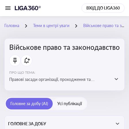
ВХІД ДО LIGA360
Головна
Теми в центрі уваги
Військове право та законодавство
Військове право та законодавство
ПРО ЩО ТЕМА:
Правові засади організації, проходження та
регулювання військової служби. Юридичний супровід
мобілізації, служби та захисту прав
військовослужбовців у воєнний час
Головне за добу (AI)
Усі публікації
ГОЛОВНЕ ЗА ДОБУ