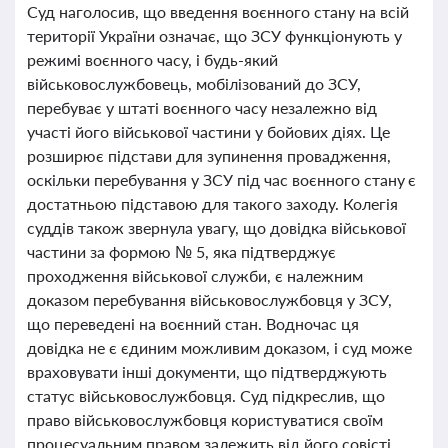
Суд наголосив, що введення воєнного стану на всій
території України означає, що ЗСУ функціонують у
режимі воєнного часу, і будь-який
військовослужбовець, мобілізований до ЗСУ,
перебуває у штаті воєнного часу незалежно від
участі його військової частини у бойових діях. Це
розширює підстави для зупинення провадження,
оскільки перебування у ЗСУ під час воєнного стану є
достатньою підставою для такого заходу. Колегія
суддів також звернула увагу, що довідка військової
частини за формою № 5, яка підтверджує
проходження військової служби, є належним
доказом перебування військовослужбовця у ЗСУ,
що переведені на воєнний стан. Водночас ця
довідка не є єдиним можливим доказом, і суд може
враховувати інші документи, що підтверджують
статус військовослужбовця. Суд підкреслив, що
право військовослужбовця користуватися своїм
процесуальним правом залежить від його совісті,