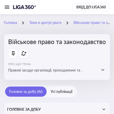
ВХІД ДО LIGA360
Головна
Теми в центрі уваги
Військове право та законодавство
Військове право та законодавство
ПРО ЩО ТЕМА:
Правові засади організації, проходження та
регулювання військової служби. Юридичний супровід
мобілізації, служби та захисту прав
військовослужбовців у воєнний час
Головне за добу (AI)
Усі публікації
ГОЛОВНЕ ЗА ДОБУ