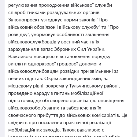
регулювання проходження військової служби
співробітниками розвідувальних органів.
Законопроект узгоджує норми законів "Про
військовий обов'язок і військову службу" та "Про
розвідку", унормовує особливості звільнення
військовослужбовців у воєнний час та їх
зарахування в запас Збройних Сил України.
Важливою новацією є встановлення порядку
виплати одноразової грошової допомоги
військовослужбовцям розвідки при звільненні за
певних підстав. Окрім законодавчих змін, на
місцевому рівні, зокрема у Тульчинському районі,
проведено нараду з питань мобілізаційної
підготовки, де обговорено організацію оповіщення
військовозобов’язаних та забезпечення їх
своєчасного прибуття до військових комісаріатів. Це
свідчить про посилення практичної реалізації
мобілізаційних заходів. Також важливою є
інформація щодо постановки на військовий облік