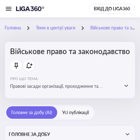
ВХІД ДО LIGA360
Головна
Теми в центрі уваги
Військове право та законодавство
Військове право та законодавство
ПРО ЩО ТЕМА:
Правові засади організації, проходження та
регулювання військової служби. Юридичний супровід
мобілізації, служби та захисту прав
військовослужбовців у воєнний час
Головне за добу (AI)
Усі публікації
ГОЛОВНЕ ЗА ДОБУ