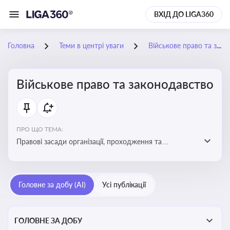
ВХІД ДО LIGA360
Головна
Теми в центрі уваги
Військове право та законодавство
Військове право та законодавство
ПРО ЩО ТЕМА:
Правові засади організації, проходження та
регулювання військової служби. Юридичний супровід
мобілізації, служби та захисту прав
військовослужбовців у воєнний час
Головне за добу (AI)
Усі публікації
ГОЛОВНЕ ЗА ДОБУ