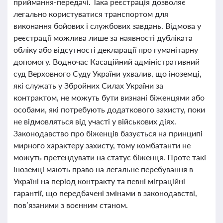
приймання-передачі. Така реєстрація дозволяє
легально користуватися транспортом для
виконання бойових і службових завдань. Відмова у
реєстрації можлива лише за наявності дубліката
обліку або відсутності декларації про гуманітарну
допомогу. Водночас Касаційний адміністративний
суд Верховного Суду України ухвалив, що іноземці,
які служать у Збройних Силах України за
контрактом, не можуть бути визнані біженцями або
особами, які потребують додаткового захисту, поки
не відмовляться від участі у військових діях.
Законодавство про біженців базується на принципі
мирного характеру захисту, тому комбатанти не
можуть претендувати на статус біженця. Проте такі
іноземці мають право на легальне перебування в
Україні на період контракту та певні міграційні
гарантії, що передбачені змінами в законодавстві,
пов’язаними з воєнним станом.