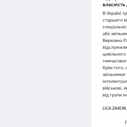
власність
В Україні т
старшого ві
спеціальніс
або звільне
Верховна Ра
відслужили 
цивільного
тимчасового
Крім того,
звільнення 
інтелектуал
військові, 
від групи і
LIGA ZAKON