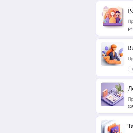
Р
Пр
ре
В
Пр
Д
Пр
зо
T