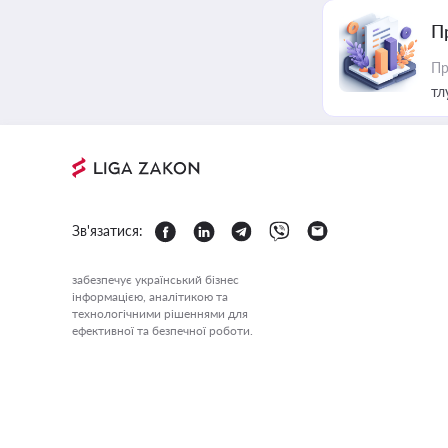
П
Пр
тл
Зв'язатися:
забезпечує український бізнес
інформацією, аналітикою та
технологічними рішеннями для
ефективної та безпечної роботи.