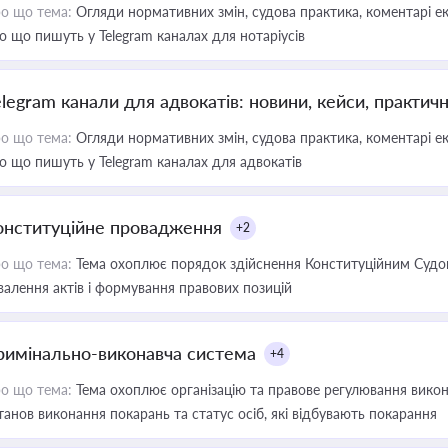
о що тема:
Огляди нормативних змін, судова практика, коментарі екс
о що пишуть у Telegram каналах для нотаріусів
elegram канали для адвокатів: новини, кейси, практич
о що тема:
Огляди нормативних змін, судова практика, коментарі екс
о що пишуть у Telegram каналах для адвокатів
онституційне провадження
+2
о що тема:
Тема охоплює порядок здійснення Конституційним Судом
валення актів і формування правових позицій
римінально-виконавча система
+4
о що тема:
Тема охоплює організацію та правове регулювання викона
танов виконання покарань та статус осіб, які відбувають покарання