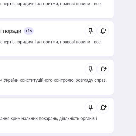
пертів, юридичні алгоритми, правові новини - все,
ні поради
+16
пертів, юридичні алгоритми, правові новини - все,
 України конституційного контролю, розгляду справ,
ння кримінальних покарань, діяльність органів і