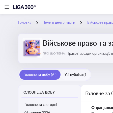
Головна
Теми в центрі уваги
Військове прав
Військове право та 
Правові засади організації,
ПРО ЩО ТЕМА:
військовослужбовців у воєн
Головне за добу (AI)
Усі публікації
ГОЛОВНЕ ЗА ДОБУ
Головне за 
Головне за сьогодні
Опрацьова
06 серпня 2026