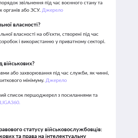
орядок звільнення під час воєнного стану та
х органів або ЗСУ.
Джерело
ьної власності?
ьної власності на об'єкти, створені під час
розробок і використанню у приватному секторі.
д військових?
авми або захворювання під час служби, як чинні,
ожиткового мінімуму.
Джерело
вний список першоджерел з посиланнями та
 LIGA360.
правового статусу військовослужбовців:
кових та права на інтелектуальну