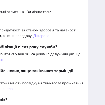
ьні запитання. Ви дізнаєтесь:
 придатності за станом здоров'я та наявності
и, а не на передову.
Джерело
обілізації після року служби?
нтракт у віці 18-24 років і відслужили рік. Це
ло
йськових, якщо закінчився термін дії
актом і мають посвідку на тимчасове проживання,
жерело
ків?