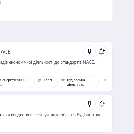
к
NACE
идів економічної діяльності до стандартів NACE,
о-енергетичний
Торгівля
Будівельна
+10
кс
діяльність
я та введення в експлуатацію об’єктів будівництва