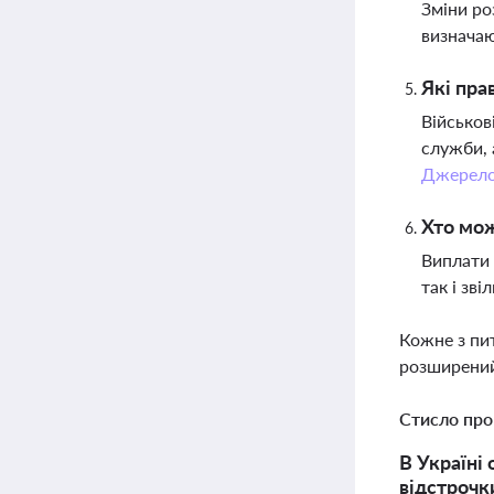
Зміни ро
визначаю
Які пра
Військов
служби, 
Джерел
Хто мож
Виплати 
так і зв
Кожне з пи
розширений
Стисло про
В Україні
відстрочк