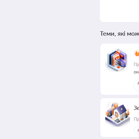
Теми, які мож
Пр
он
З
Пр