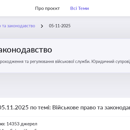
Про проєкт
Всі Теми
о та законодавство
05-11-2025
законодавство
 проходження та регулювання військової служби. Юридичний супровід
ний час
05.11.2025 по темі: Військове право та законода
но:
14353 джерел