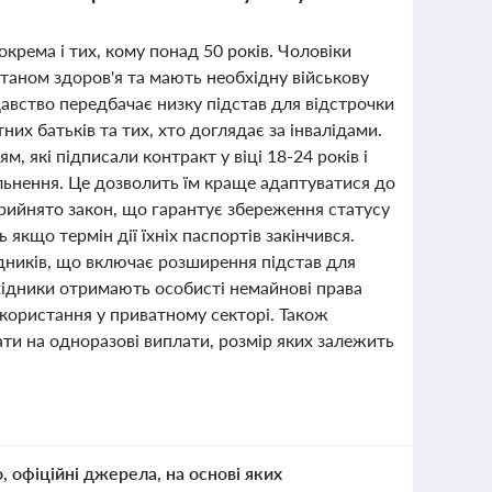
зокрема і тих, кому понад 50 років. Чоловіки
станом здоров'я та мають необхідну військову
одавство передбачає низку підстав для відстрочки
тних батьків та тих, хто доглядає за інвалідами.
 які підписали контракт у віці 18-24 років і
вільнення. Це дозволить їм краще адаптуватися до
прийнято закон, що гарантує збереження статусу
якщо термін дії їхніх паспортів закінчився.
дників, що включає розширення підстав для
ахідники отримають особисті немайнові права
икористання у приватному секторі. Також
вати на одноразові виплати, розмір яких залежить
о, офіційні джерела, на основі яких