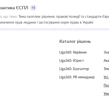
рактика ЄСПЛ
+1
о що тема:
Тема охоплює рішення, правові позиції та стандарти Євр
умачення прав людини і застосування норм права в Україні
Каталог рішень
Liga360: Керівник
Зн
Liga360: Юрист
Ак
Liga360: Бухгалтер
Тем
Liga360: PR-менеджер
Усі
Пол
Умо