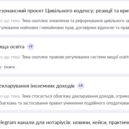
езонансний проєкт Цивільного кодексу: реакції та кр
о що тема:
Тема охоплює оновлення та реформування цивільного за
гулювання майнових і немайнових прав, договірних відносин та прав
ища освіта
+9
о що тема:
Тема охоплює правове регулювання системи вищої освіти, о
Освіта
екларування іноземних доходів
+4
о що тема:
Тема стосується обов’язку декларування доходів, отрим
бов’язань та застосування правил уникнення подвійного оподаткува
elegram канали для нотаріусів: новини, кейси, практич