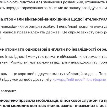
зширюють підстави для звільнення розвідників, уточнюють п
ть порядок зарахування звільнених до запасу розвідувальни
ва отримали військові-винахідники щодо інтелектуал
і-винахідники отримали особисті немайнові права інтелектуал
а майнові права належать державі. Це сприяє захисту їхніх 
о
е отримати одноразові виплати по інвалідності сере
по інвалідності можуть отримати військові, які отримали тр
ільнені. Розмір виплат залежить від групи інвалідності та пр
тань — це короткий підсумок змісту публікацій за день. По
 підсумок за добу доступні у
комерційній версії Платформи
 головне:
 оновлено правила мобілізації, військової служби та 
и для молодих контрактників, захист іноземних війсь