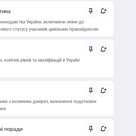
итика
конодавства України, включаючи зміни до
ового статусу учасників цивільних правовідносин
світніх рівнів та кваліфікацій в Україні
аних з іноземних джерел, визначення податкових
ння
ні поради