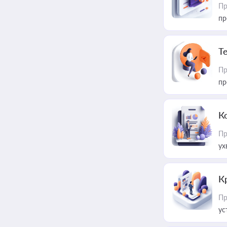
Пр
пр
T
Пр
пр
К
Пр
ух
К
Пр
ус