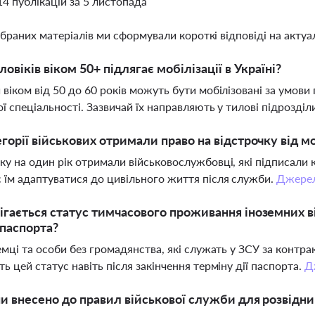
14 публікацій за 5 листопада
ібраних матеріалів ми сформували короткі відповіді на актуал
ловіків віком 50+ підлягає мобілізації в Україні?
 віком від 50 до 60 років можуть бути мобілізовані за умови
ої спеціальності. Зазвичай їх направляють у тилові підрозділ
егорії військових отримали право на відстрочку від м
ку на один рік отримали військовослужбовці, які підписали ко
 їм адаптуватися до цивільного життя після служби.
Джере
ігається статус тимчасового проживання іноземних ві
 паспорта?
земці та особи без громадянства, які служать у ЗСУ за контр
ть цей статус навіть після закінчення терміну дії паспорта.
Д
ни внесено до правил військової служби для розвідни