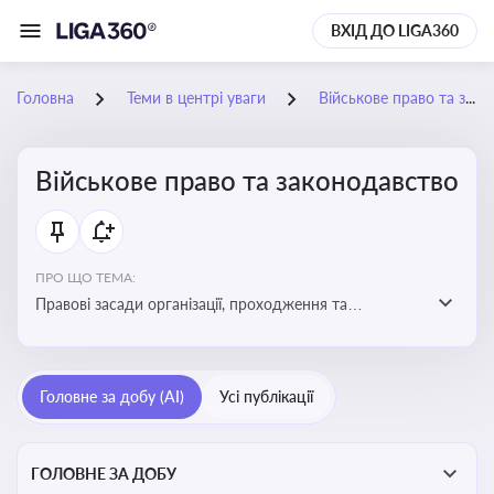
ВХІД ДО LIGA360
Головна
Теми в центрі уваги
Військове право та законодавство
Військове право та законодавство
ПРО ЩО ТЕМА:
Правові засади організації, проходження та
регулювання військової служби. Юридичний супровід
мобілізації, служби та захисту прав
військовослужбовців у воєнний час
Головне за добу (AI)
Усі публікації
ГОЛОВНЕ ЗА ДОБУ