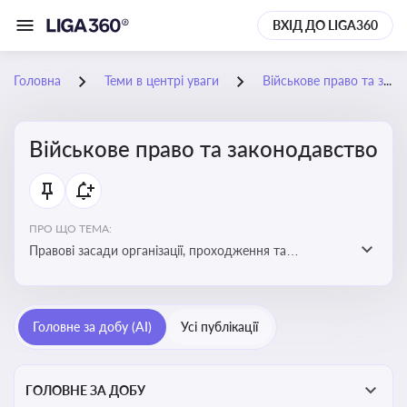
ВХІД ДО LIGA360
Головна
Теми в центрі уваги
Військове право та законодавство
Військове право та законодавство
ПРО ЩО ТЕМА:
Правові засади організації, проходження та
регулювання військової служби. Юридичний супровід
мобілізації, служби та захисту прав
військовослужбовців у воєнний час
Головне за добу (AI)
Усі публікації
ГОЛОВНЕ ЗА ДОБУ