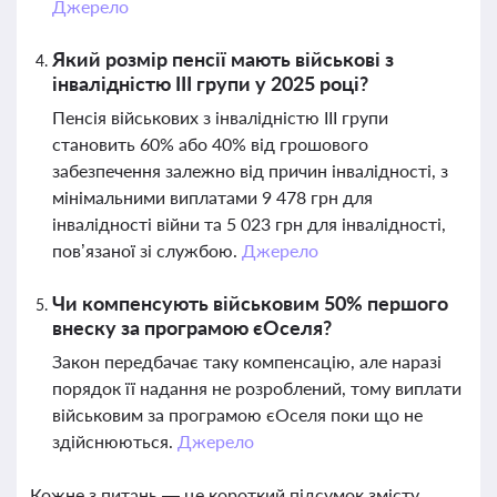
Джерело
Який розмір пенсії мають військові з
інвалідністю III групи у 2025 році?
Пенсія військових з інвалідністю III групи
становить 60% або 40% від грошового
забезпечення залежно від причин інвалідності, з
мінімальними виплатами 9 478 грн для
інвалідності війни та 5 023 грн для інвалідності,
пов’язаної зі службою.
Джерело
Чи компенсують військовим 50% першого
внеску за програмою єОселя?
Закон передбачає таку компенсацію, але наразі
порядок її надання не розроблений, тому виплати
військовим за програмою єОселя поки що не
здійснюються.
Джерело
Кожне з питань — це короткий підсумок змісту