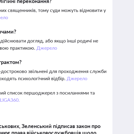
лігійні переконання?
них священників, тому суди можуть відмовити у
ело
дичами?
здійснювати догляд, або якщо інші родичі не
довою практикою.
Джерело
трактом?
о-достроково звільнені для проходження служби
оходять психологічний відбір.
Джерело
вний список першоджерел з посиланнями та
 LIGA360.
ськових, Зеленський підписав закон про
точнює права військовослужбовців щодо