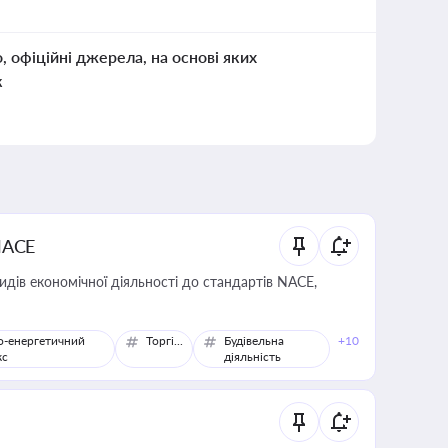
о, офіційні джерела, на основі яких
к
NACE
идів економічної діяльності до стандартів NACE,
о-енергетичний
Торгівля
Будівельна
+10
кс
діяльність