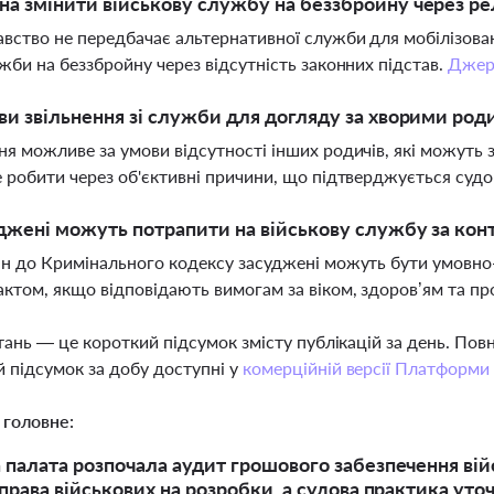
а змінити військову службу на беззбройну через ре
вство не передбачає альтернативної служби для мобілізова
ужби на беззбройну через відсутність законних підстав.
Джер
ви звільнення зі служби для догляду за хворими ро
ня можливе за умови відсутності інших родичів, які можуть 
е робити через об'єктивні причини, що підтверджується су
джені можуть потрапити на військову службу за кон
ін до Кримінального кодексу засуджені можуть бути умовн
актом, якщо відповідають вимогам за віком, здоров’ям та пр
тань — це короткий підсумок змісту публікацій за день. По
 підсумок за добу доступні у
комерційній версії Платформи
 головне:
 палата розпочала аудит грошового забезпечення вій
 права військових на розробки, а судова практика у