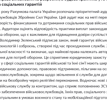
 соціальних гарантій
6 року Рахункова палата України розпочала пріоритетний ау
лужбовців Збройних Сил України. Цей аудит має на меті пер
озорість фінансування та дотримання соціальних прав війс
 Аудитори оцінять відповідність практики виплат законода
ва оборони, що є важливим для підвищення довіри суспільст
Володимир Зеленський підписав закон, який гарантує військ
хнологій і озброєнь, створені під час проходження служби.
ьної власності та визначає, що майнові права належать авт
ня для потреб оборони. Це сприятиме юридичному захисту 
 у сфері соціальних гарантій військові та їхні сім’ї мають 
медичною допомогою, правовою підтримкою, пільгами на осв
ьковослужбовців, зокрема щодо звільнення зі служби для до
и на беззбройну через релігійні переконання. Водночас нові
військову службу за контрактом, що сприяє поповненню ЗСУ
забезпечення військовослужбовців, їхніх прав, соціального 
туальним в умовах воєнного стану та мобілізаційної підгото