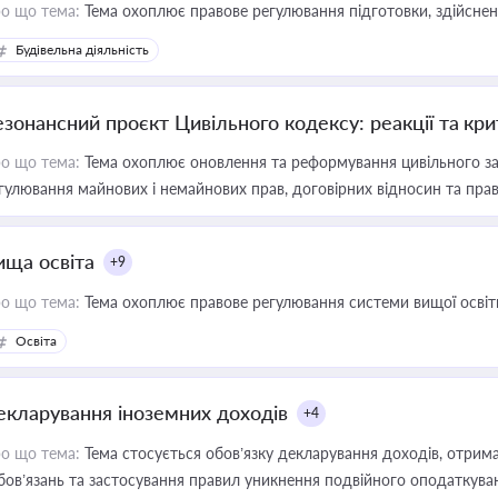
о що тема:
Тема охоплює правове регулювання підготовки, здійсненн
Будівельна діяльність
езонансний проєкт Цивільного кодексу: реакції та кр
о що тема:
Тема охоплює оновлення та реформування цивільного за
гулювання майнових і немайнових прав, договірних відносин та прав
ища освіта
+9
о що тема:
Тема охоплює правове регулювання системи вищої освіти, о
Освіта
екларування іноземних доходів
+4
о що тема:
Тема стосується обов’язку декларування доходів, отрим
бов’язань та застосування правил уникнення подвійного оподаткува