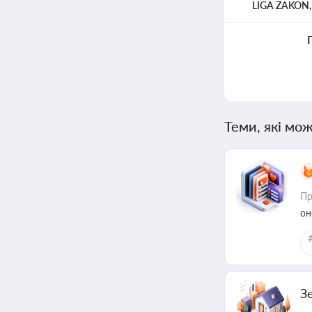
LIGA ZAKON
Теми, які мож
Пр
он
З