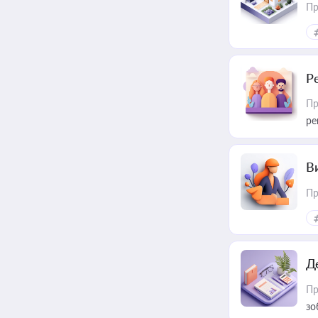
Пр
Р
Пр
ре
В
Пр
Д
Пр
зо