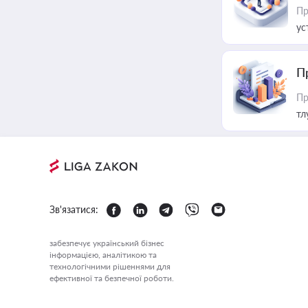
Пр
ус
П
Пр
тл
Зв'язатися:
забезпечує український бізнес
інформацією, аналітикою та
технологічними рішеннями для
ефективної та безпечної роботи.