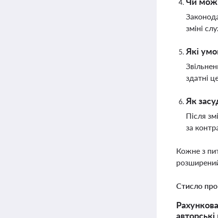
Чи можн
Законода
зміні сл
Які умо
Звільнен
здатні ц
Як засу
Після зм
за контр
Кожне з пи
розширений
Стисло про
Рахункова
авторські