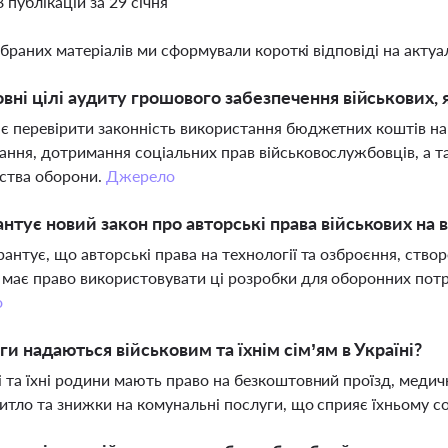
8 публікацій за 29 січня
ібраних матеріалів ми сформували короткі відповіді на актуал
овні цілі аудиту грошового забезпечення військових,
є перевірити законність використання бюджетних коштів на 
ання, дотримання соціальних прав військовослужбовців, а 
ства оборони.
Джерело
нтує новий закон про авторські права військових на 
рантує, що авторські права на технології та озброєння, створ
має право використовувати ці розробки для оборонних потр
о
ьги надаються військовим та їхнім сім’ям в Україні?
і та їхні родини мають право на безкоштовний проїзд, медич
житло та знижки на комунальні послуги, що сприяє їхньому с