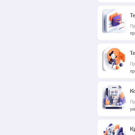
T
Пр
пр
T
Пр
пр
К
Пр
ух
К