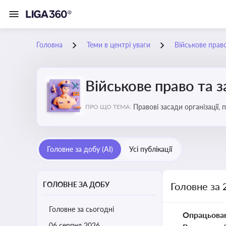
Головна
Теми в центрі уваги
Військове прав
Військове право та 
Правові засади організації,
ПРО ЩО ТЕМА:
військовослужбовців у воєн
Головне за добу (AI)
Усі публікації
ГОЛОВНЕ ЗА ДОБУ
Головне за 
Головне за сьогодні
Опрацьова
06 серпня 2026