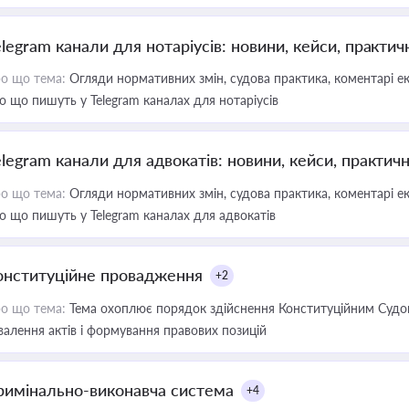
elegram канали для нотаріусів: новини, кейси, практич
о що тема:
Огляди нормативних змін, судова практика, коментарі екс
о що пишуть у Telegram каналах для нотаріусів
elegram канали для адвокатів: новини, кейси, практич
о що тема:
Огляди нормативних змін, судова практика, коментарі екс
о що пишуть у Telegram каналах для адвокатів
онституційне провадження
+2
о що тема:
Тема охоплює порядок здійснення Конституційним Судом
валення актів і формування правових позицій
римінально-виконавча система
+4