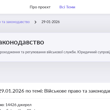
Про проєкт
Всі Теми
о та законодавство
29-01-2026
законодавство
 проходження та регулювання військової служби. Юридичний супровід
ний час
29.01.2026 по темі: Військове право та законода
но:
14426 джерел