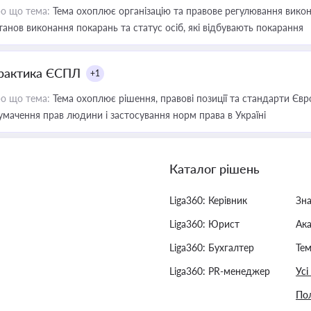
о що тема:
Тема охоплює організацію та правове регулювання викона
танов виконання покарань та статус осіб, які відбувають покарання
рактика ЄСПЛ
+1
о що тема:
Тема охоплює рішення, правові позиції та стандарти Євр
умачення прав людини і застосування норм права в Україні
Каталог рішень
Liga360: Керівник
Зн
Liga360: Юрист
Ак
Liga360: Бухгалтер
Тем
Liga360: PR-менеджер
Усі
Пол