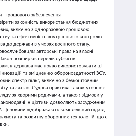
дит грошового забезпечення
евірити законність використання бюджетних
ькових, включно з одноразовою грошовою
вству та ефективність внутрішнього контролю
ва до держави в умовах воєнного стану.
овослужбовцям авторські права на власні
 Закон розширює перелік суб'єктів
орам, а держава має право використовувати ці
інновацій та зміцненню обороноздатності ЗСУ.
широкий спектр пільг, включно з безкоштовним
іту та житло. Судова практика також уточнює
гляду за хворими родичами, а також відмови у
 законодавчі ініціативи дозволяють засудженим
. Ці новини відображають комплексний підхід
захисту та розвитку оборонних технологій, що є
вки.