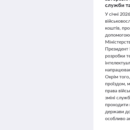
служби та
У січні 202
військовос
коштів, пр
допомогою.
Міністерст
Президент 
розробки те
інтелектуал
напрацюван
Окрім того,
проїздом, 
права війс
зміні служб
проходити 
держави до 
особливо ак