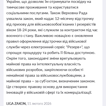
України, що дозволяє їм отримувати посвідку на
тимчасове проживання та користуватися
соціальними послугами. Також Верховна Рада
ухвалила закон, який надає 12-місячну відстрочку
від призову для військовозобов’язаних і резервістів
віком 18-24 роки, які служили за контрактом під час
воєнного стану. Важливою новацією є оновлення
правил оформлення відстрочки від військової
служби через електронний сервіс "Резерв+", що
спрощує процедуру та робить її більш доступною.
Окрім того, законодавчі зміни врегульовують
майнові права на інтелектуальну власність
військових розробок, закріплюючи особисті
немайнові права за військовослужбовцями, а
майнові права – за суб’єктом, визначеним законом.
Це створює правову основу для використання
інновацій у військовій сфері та їх комерціалізації.
LIGA ZAKON,
11 лютого 2026