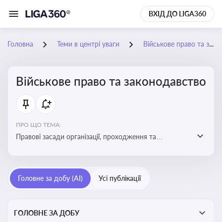
ВХІД ДО LIGA360
Головна
Теми в центрі уваги
Військове право та законодавство
Військове право та законодавство
ПРО ЩО ТЕМА:
Правові засади організації, проходження та
регулювання військової служби. Юридичний супровід
мобілізації, служби та захисту прав
військовослужбовців у воєнний час
Головне за добу (AI)
Усі публікації
ГОЛОВНЕ ЗА ДОБУ