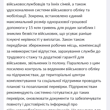
військовослужбовців та їхніх сімей, а також
удосконалення системи військового обліку та
мобілізації. Зокрема, встановлено єдиний
максимальний розмір одноразової грошової
допомоги у 15 млн гривень для родин загиблих і
зниклих безвісти військових, що усуває раніше
існуючі нерівності у виплатах. Закон також
передбачає збереження робочих місць, компенсації
за невикористані відпустки, зарахування служби до
трудового стажу та додаткові гарантії для
військових, звільнених із полону. Паралельно з цим
посилено контроль за веденням військового обліку
на підприємствах, де територіальні центри
комплектування та соціальної підтримки проводять
планові та позапланові перевірки. Підприємствам
рекомендують системно готуватися до таких
перевірок, оновлювати документи та забезпечувати
повноту і достовірність інформації про
військовозобов’язаних працівників. Це важливо для