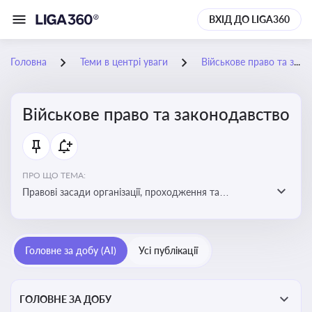
ВХІД ДО LIGA360
Головна
Теми в центрі уваги
Військове право та законодавство
Військове право та законодавство
ПРО ЩО ТЕМА:
Правові засади організації, проходження та
регулювання військової служби. Юридичний супровід
мобілізації, служби та захисту прав
військовослужбовців у воєнний час
Головне за добу (AI)
Усі публікації
ГОЛОВНЕ ЗА ДОБУ