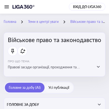
ВХІД ДО LIGA360
Головна
Теми в центрі уваги
Військове право та законодавство
Військове право та законодавство
ПРО ЩО ТЕМА:
Правові засади організації, проходження та
регулювання військової служби. Юридичний супровід
мобілізації, служби та захисту прав
військовослужбовців у воєнний час
Головне за добу (AI)
Усі публікації
ГОЛОВНЕ ЗА ДОБУ