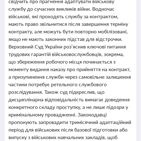
свідчить про прагнення адаптувати військову
службу до сучасних викликів війни. Водночас
військові, які проходять службу за контрактом,
мають право звільнитися після завершення терміну
контракту, але можуть бути повторно мобілізовані,
якщо не мають законних підстав для відстрочки.
Верховний Суд України роз’яснив ключові питання
трудових гарантій військовослужбовців, зокрема,
що збереження робочого місця починається з
моменту видання наказу про прийняття на контракт,
а призупинення служби через самовільне залишення
частини потребує ретельного службового
розслідування. Також суд підкреслив, що
дисциплінарна відповідальність вимагає доведення
конкретного складу проступку, а не лише підозри у
кримінальному провадженні. Законодавці
пропонують запровадити тримісячний адаптаційний
період для військових після базової підготовки або
випуску з військових навчальних закладів, щоб