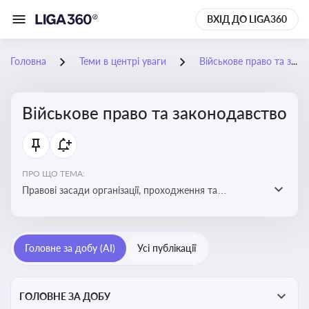
ВХІД ДО LIGA360
Головна
Теми в центрі уваги
Військове право та законодавство
Військове право та законодавство
ПРО ЩО ТЕМА:
Правові засади організації, проходження та
регулювання військової служби. Юридичний супровід
мобілізації, служби та захисту прав
військовослужбовців у воєнний час
Головне за добу (AI)
Усі публікації
ГОЛОВНЕ ЗА ДОБУ