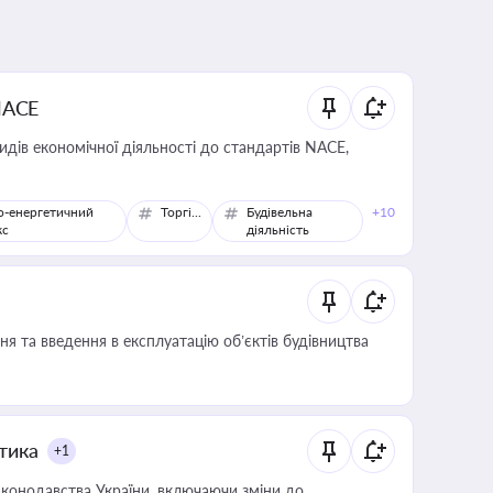
NACE
идів економічної діяльності до стандартів NACE,
о-енергетичний
Торгівля
Будівельна
+10
кс
діяльність
я та введення в експлуатацію об’єктів будівництва
итика
+1
конодавства України, включаючи зміни до