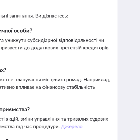
ьні запитання. Ви дізнаєтесь:
ичної особи?
а уникнути субсидіарної відповідальності чи
призвести до додаткових претензій кредиторів.
ах?
жетне планування місцевих громад. Наприклад,
ативно впливає на фінансову стабільність
дприємства?
і акцій, зміни управління та тривалих судових
ємства під час процедури.
Джерело