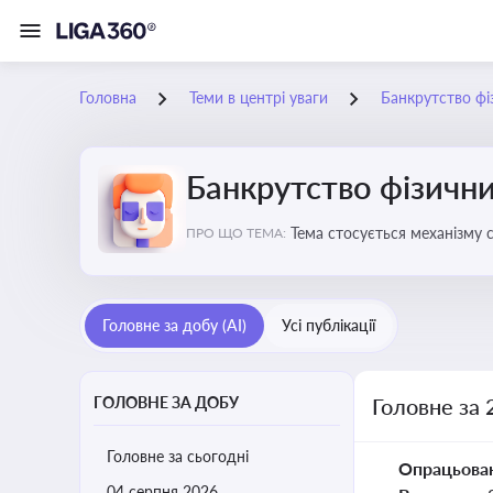
Головна
Теми в центрі уваги
Банкрутство фі
Банкрутство фізични
Тема стосується механізму 
ПРО ЩО ТЕМА:
як боржника, так і кредитор
Головне за добу (AI)
Усі публікації
ГОЛОВНЕ ЗА ДОБУ
Головне за 
Головне за сьогодні
Опрацьова
04 серпня 2026