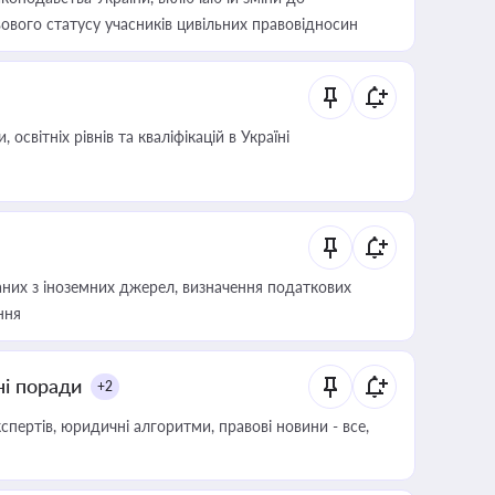
ового статусу учасників цивільних правовідносин
світніх рівнів та кваліфікацій в Україні
аних з іноземних джерел, визначення податкових
ння
ні поради
+2
пертів, юридичні алгоритми, правові новини - все,