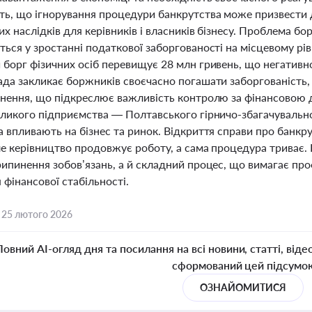
ь, що ігнорування процедури банкрутства може призвести до
х наслідків для керівників і власників бізнесу. Проблема бо
ься у зростанні податкової заборгованості на місцевому рів
 борг фізичних осіб перевищує 28 млн гривень, що негатив
ада закликає боржників своєчасно погашати заборгованість,
гнення, що підкреслює важливість контролю за фінансовою 
еликого підприємства — Полтавського гірничо-збагачувальн
 впливають на бізнес та ринок. Відкриття справи про банкр
але керівництво продовжує роботу, а сама процедура триває
ипинення зобов’язань, а й складний процес, що вимагає проф
фінансової стабільності.
,
25 лютого 2026
Повний AI-огляд дня та посилання на всі новини, статті, віде
сформований цей підсумо
ОЗНАЙОМИТИСЯ