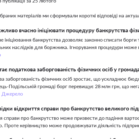
3 публікації за 25 лютого
ібраних матеріалів ми сформували короткі відповіді на актуал
жливо вчасно ініціювати процедуру банкрутства фіз
е ініціювання банкрутства дозволяє законно списати борги т
ьних наслідків для боржника. Ігнорування процедури може 
о
тає податкова заборгованість фізичних осіб у громад
а заборгованість фізичних осіб зростає, що ускладнює бюд
ець-Подільській громаді борг перевищує 28 млн грн, що нег
.
Джерело
лідки відкриття справи про банкрутство великого пі
я справи про банкрутство може призвести до падіння вартост
. Проте керівництво може продовжувати діяльність підпри