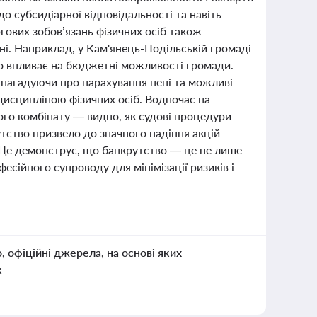
 субсидіарної відповідальності та навіть
ргових зобов’язань фізичних осіб також
ні. Наприклад, у Кам'янець-Подільській громаді
но впливає на бюджетні можливості громади.
 нагадуючи про нарахування пені та можливі
дисципліною фізичних осіб. Водночас на
ого комбінату — видно, як судові процедури
утство призвело до значного падіння акцій
. Це демонструє, що банкрутство — це не лише
есійного супроводу для мінімізації ризиків і
о, офіційні джерела, на основі яких
к