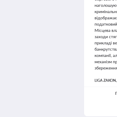
наголошуют
кримінальни
відображаєт
податковий
Місцева вл
заходи стя
прикладі в
банкрутства
компанії, 
механізм пр
збереження 
LIGA ZAKON