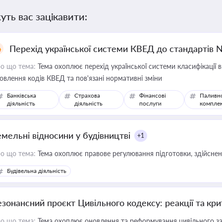
уть вас зацікавити:
Перехід української системи КВЕД до стандартів 
о що тема:
Тема охоплює перехід української системи класифікації в
овлення кодів КВЕД та пов'язані нормативні зміни
Банківська
Страхова
Фінансові
Паливн
діяльність
діяльність
послуги
компле
емельні відносини у будівництві
+1
о що тема:
Тема охоплює правове регулювання підготовки, здійсненн
Будівельна діяльність
езонансний проєкт Цивільного кодексу: реакції та кр
о що тема:
Тема охоплює оновлення та реформування цивільного за