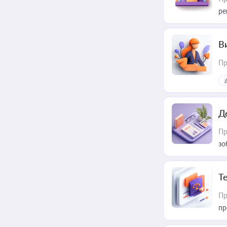
ре
В
Пр
Д
Пр
зо
T
Пр
пр