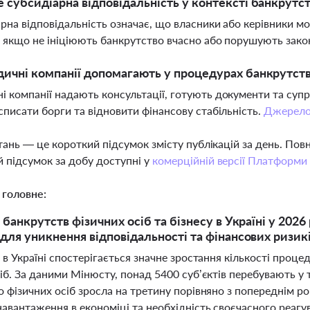
 субсидіарна відповідальність у контексті банкрутс
рна відповідальність означає, що власники або керівники м
, якщо не ініціюють банкрутство вчасно або порушують зак
ичні компанії допомагають у процедурах банкрутств
 компанії надають консультації, готують документи та суп
списати борги та відновити фінансову стабільність.
Джерел
тань — це короткий підсумок змісту публікацій за день. По
 підсумок за добу доступні у
комерційній версії Платформи
 головне:
банкрутств фізичних осіб та бізнесу в Україні у 2026
для уникнення відповідальності та фінансових ризик
 в Україні спостерігається значне зростання кількості проце
іб. За даними Мінюсту, понад 5400 суб’єктів перебувають у т
 фізичних осіб зросла на третину порівняно з попереднім р
навантаження в економіці та необхідність своєчасного реаг