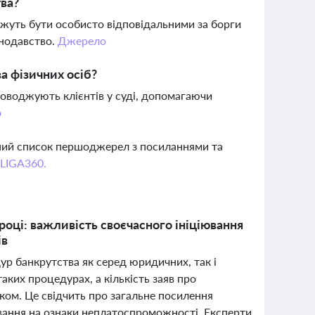
тва?
ожуть бути особисто відповідальними за борги
онодавство.
Джерело
а фізичних осіб?
роводжують клієнтів у суді, допомагаючи
о
вний список першоджерел з посиланнями та
 LIGA360.
 році: важливість своєчасного ініціювання
ів
дур банкрутства як серед юридичних, так і
аких процедурах, а кількість заяв про
оком. Це свідчить про загальне посилення
ування на ознаки неплатоспроможності. Експерти