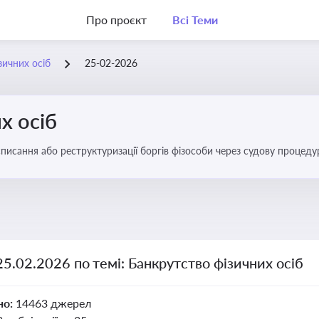
Про проєкт
Всі Теми
зичних осіб
25-02-2026
х осіб
списання або реструктуризації боргів фізособи через судову процед
ів
25.02.2026 по темі: Банкрутство фізичних осіб
но:
14463 джерел