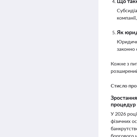
Що таке
Субсидіа
компанії
Як юрид
Юридичні
законно 
Кожне з пи
розширений
Стисло про
Зростання 
процедур 
У 2026 році
фізичних ос
банкрутство
боргового 