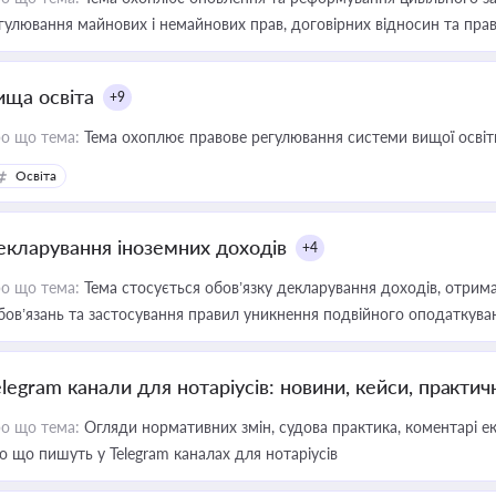
гулювання майнових і немайнових прав, договірних відносин та прав
ища освіта
+9
о що тема:
Тема охоплює правове регулювання системи вищої освіти, о
Освіта
екларування іноземних доходів
+4
о що тема:
Тема стосується обов’язку декларування доходів, отрим
бов’язань та застосування правил уникнення подвійного оподаткува
elegram канали для нотаріусів: новини, кейси, практич
о що тема:
Огляди нормативних змін, судова практика, коментарі екс
о що пишуть у Telegram каналах для нотаріусів