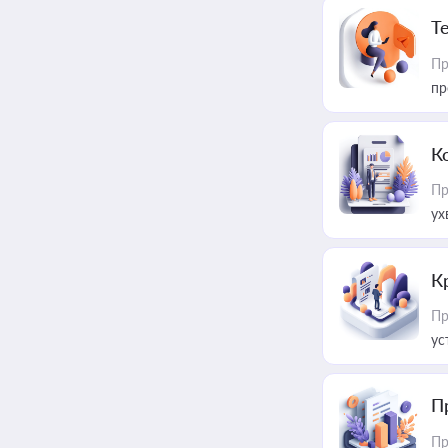
T
Пр
пр
К
Пр
ух
К
Пр
ус
П
Пр