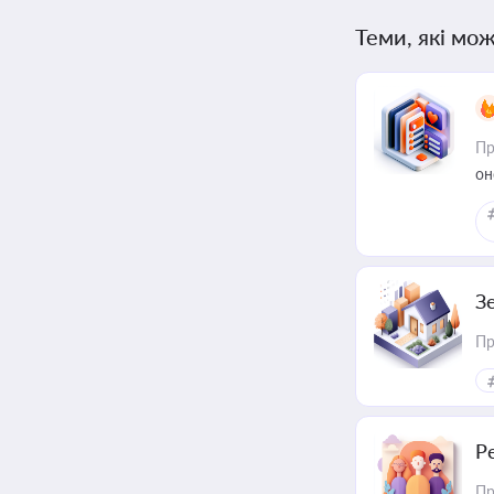
Теми, які мож
Пр
он
З
Пр
Р
Пр