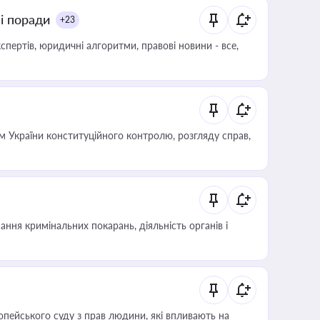
ні поради
+23
пертів, юридичні алгоритми, правові новини - все,
 України конституційного контролю, розгляду справ,
ння кримінальних покарань, діяльність органів і
опейського суду з прав людини, які впливають на