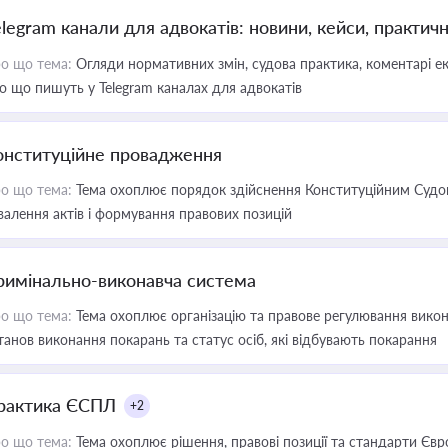
elegram канали для адвокатів: новини, кейси, практич
о що тема:
Огляди нормативних змін, судова практика, коментарі екс
о що пишуть у Telegram каналах для адвокатів
онституційне провадження
о що тема:
Тема охоплює порядок здійснення Конституційним Судом
валення актів і формування правових позицій
римінально-виконавча система
о що тема:
Тема охоплює організацію та правове регулювання викона
танов виконання покарань та статус осіб, які відбувають покарання
рактика ЄСПЛ
+2
о що тема:
Тема охоплює рішення, правові позиції та стандарти Євр