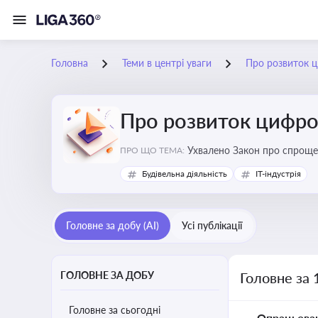
Головна
Теми в центрі уваги
Про розвиток ц
Про розвиток цифро
Ухвалено Закон про спроще
ПРО ЩО ТЕМА:
Будівельна діяльність
IT-індустрія
Головне за добу (AI)
Усі публікації
ГОЛОВНЕ ЗА ДОБУ
Головне за 
Головне за сьогодні
Опрацьова