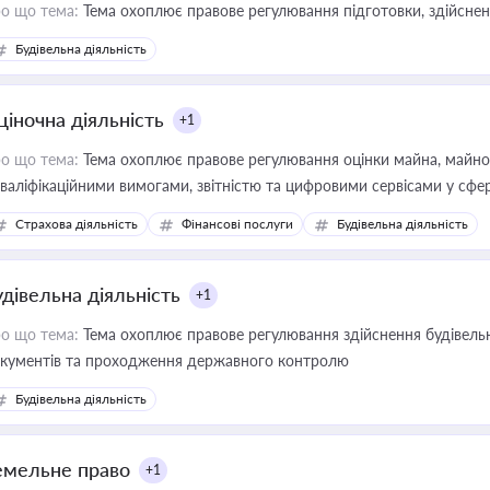
о що тема:
Тема охоплює правове регулювання підготовки, здійсненн
Будівельна діяльність
ціночна діяльність
+1
о що тема:
Тема охоплює правове регулювання оцінки майна, майнови
кваліфікаційними вимогами, звітністю та цифровими сервісами у сфер
дійних змін у цій сфері корисне для власника бізнесу, керівника, юр
Страхова діяльність
Фінансові послуги
Будівельна діяльність
иватизації, оренди державного майна, корпоративних угод і перевірки
удівельна діяльність
+1
о що тема:
Тема охоплює правове регулювання здійснення будівельн
кументів та проходження державного контролю
Будівельна діяльність
емельне право
+1