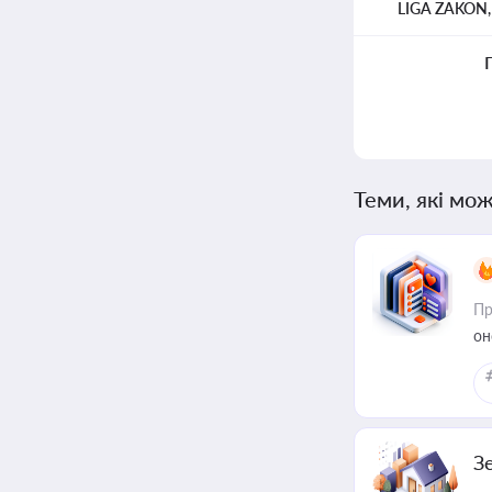
LIGA ZAKON
Теми, які мож
Пр
он
З