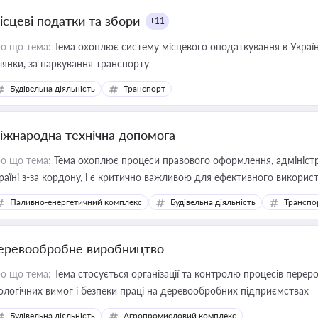
ісцеві податки та збори
+11
о що тема:
Тема охоплює систему місцевого оподаткування в Україні
ділянки, за паркування транспорту
Будівельна діяльність
Транспорт
іжнародна технічна допомога
о що тема:
Тема охоплює процеси правового оформлення, адміністр
раїні з-за кордону, і є критично важливою для ефективного використ
фраструктурних проєктів
Паливно-енергетичний комплекс
Будівельна діяльність
Транспо
еревообробне виробництво
о що тема:
Тема стосується організації та контролю процесів перер
ологічних вимог і безпеки праці на деревообробних підприємствах
Будівельна діяльність
Агропромисловий комплекс