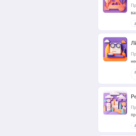
Пр
ва
ре
Лі
Пр
не
Р
Пр
пр