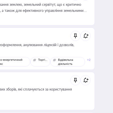
ування землею, земельний сервітут, що є критично
, а також для ефективного управління земельними
оформлення, анулювання ліцензій і дозволів,
о-енергетичний
Торгівля
Будівельна
+2
кс
діяльність
их зборів, які сплачуються за користування