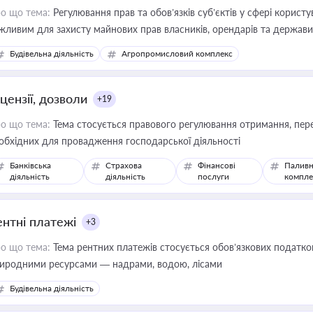
о що тема:
Регулювання прав та обов’язків суб’єктів у сфері корист
жливим для захисту майнових прав власників, орендарів та держави
сурсами
Будівельна діяльність
Агропромисловий комплекс
цензії, дозволи
+19
о що тема:
Тема стосується правового регулювання отримання, пере
обхідних для провадження господарської діяльності
Банківська
Страхова
Фінансові
Паливн
діяльність
діяльність
послуги
компле
ентні платежі
+3
о що тема:
Тема рентних платежів стосується обов’язкових податков
иродними ресурсами — надрами, водою, лісами
Будівельна діяльність