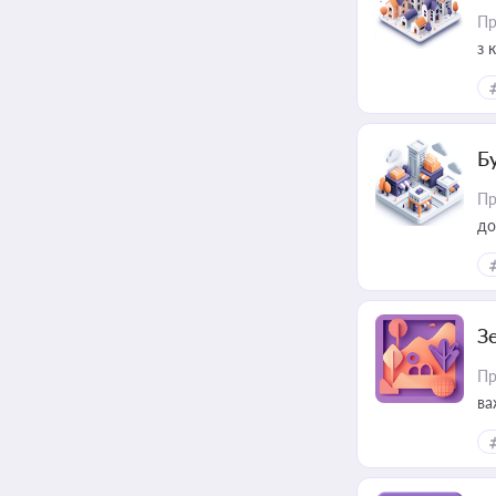
Пр
з 
ме
пр
Б
Пр
до
З
Пр
ва
ре