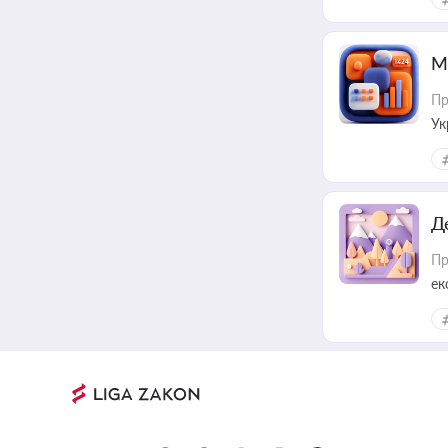
М
Пр
Ук
ін
Д
Пр
ек