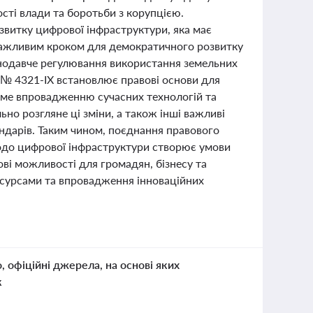
ості влади та боротьби з корупцією.
озвитку цифрової інфраструктури, яка має
 важливим кроком для демократичного розвитку
онодавче регулювання використання земельних
у № 4321-ІХ встановлює правові основи для
име впровадженню сучасних технологій та
ьно розгляне ці зміни, а також інші важливі
ндарів. Таким чином, поєднання правового
 щодо цифрової інфраструктури створює умови
ові можливості для громадян, бізнесу та
есурсами та впровадження інноваційних
о, офіційні джерела, на основі яких
к