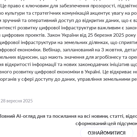
 Це право є ключовим для забезпечення прозорості, підзвітн
о культури та стратегічних комунікацій акцентує увагу на р
и зручний та оперативний доступ до відкритих даних, що є
контексті розвитку цифрової інфраструктури важливим є зак
 цифрових проектів. Закон України від 25 березня 2025 рок
цифрової інфраструктури на земельних ділянках, що сприят
фрової економіки. Вебінар, запланований на 3 жовтня, детал
мельних відносин, що мають значення для агробізнесу та оре
ня відкритості інформації та нових законодавчих ініціатив
ного розвитку цифрової економіки в Україні. Це відкриває н
органів у сфері доступу до даних, управління земельними р
,
28 вересня 2025
Повний AI-огляд дня та посилання на всі новини, статті, віде
сформований цей підсумо
ОЗНАЙОМИТИСЯ