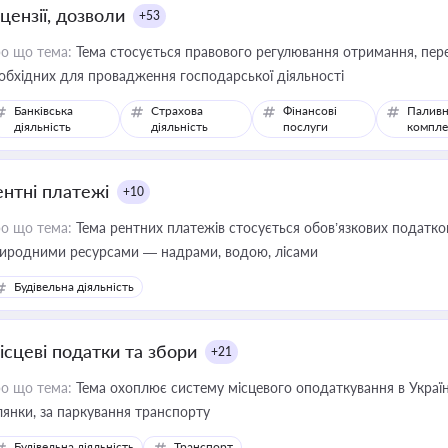
цензії, дозволи
+53
о що тема:
Тема стосується правового регулювання отримання, пере
обхідних для провадження господарської діяльності
Банківська
Страхова
Фінансові
Паливн
діяльність
діяльність
послуги
компле
ентні платежі
+10
о що тема:
Тема рентних платежів стосується обов’язкових податков
иродними ресурсами — надрами, водою, лісами
Будівельна діяльність
ісцеві податки та збори
+21
о що тема:
Тема охоплює систему місцевого оподаткування в Україні
ділянки, за паркування транспорту
Будівельна діяльність
Транспорт