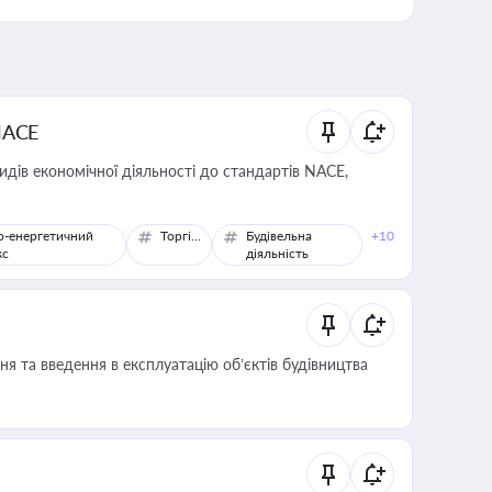
NACE
идів економічної діяльності до стандартів NACE,
о-енергетичний
Торгівля
Будівельна
+10
кс
діяльність
я та введення в експлуатацію об’єктів будівництва