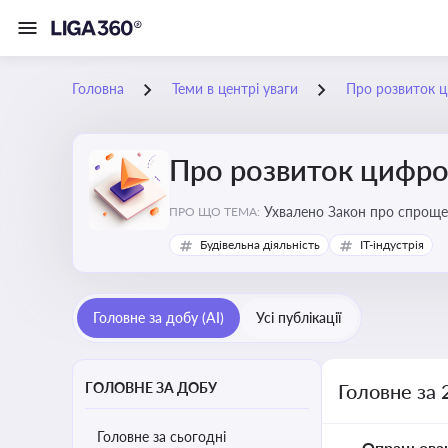
Головна
Теми в центрі уваги
Про розвиток ц
Про розвиток цифро
Ухвалено Закон про спроще
ПРО ЩО ТЕМА:
Будівельна діяльність
IT-індустрія
Головне за добу (AI)
Усі публікації
ГОЛОВНЕ ЗА ДОБУ
Головне за 
Головне за сьогодні
Опрацьова