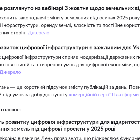
 розглянуто на вебінарі 3 жовтня щодо земельних в
охопить законодавчі зміни у земельних відносинах 2025 року
 інфраструктури, оренду землі, власність та постійне корис
ених сторін.
Джерело
звиток цифрової інфраструктури є важливим для Ук
 цифрової інфраструктури сприяє модернізації державних п
ю інвестицій та створенню умов для цифрової економіки, щ
Джерело
тань — це короткий підсумок змісту публікацій за день. По
 підсумок за добу доступні у
комерційній версії Платформи
 головне:
ь розвитку цифрової інфраструктури для відкритості
ння земель під цифрові проекти у 2025 році
 Україна відзначає День права знати, що підкреслює фундам