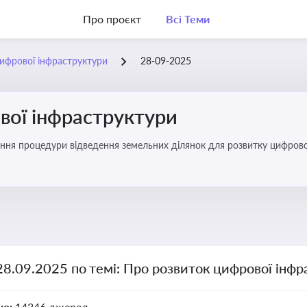
Про проєкт
Всі Теми
ифрової інфраструктури
28-09-2025
вої інфраструктури
ння процедури відведення земельних ділянок для розвитку цифрово
28.09.2025 по темі: Про розвиток цифрової інф
но:
14346 джерел