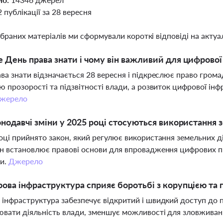
2 публікації за 28 вересня
ібраних матеріалів ми сформували короткі відповіді на актуал
 День права знати і чому він важливий для цифрово
ва знати відзначається 28 вересня і підкреслює право грома
ю прозорості та підзвітності влади, а розвиток цифрової ін
жерело
онодавчі зміни у 2025 році стосуються використання
оці прийнято закон, який регулює використання земельних д
н встановлює правові основи для впровадження цифрових пр
ки.
Джерело
ова інфраструктура сприяє боротьбі з корупцією та
інфраструктура забезпечує відкритий і швидкий доступ до 
вати діяльність влади, зменшує можливості для зловживань