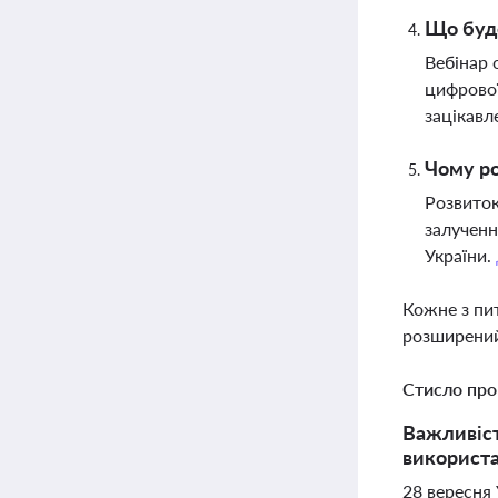
Що буде
Вебінар 
цифрової
зацікавл
Чому ро
Розвиток
залученн
України.
Кожне з пи
розширений
Стисло про
Важливіст
використа
28 вересня