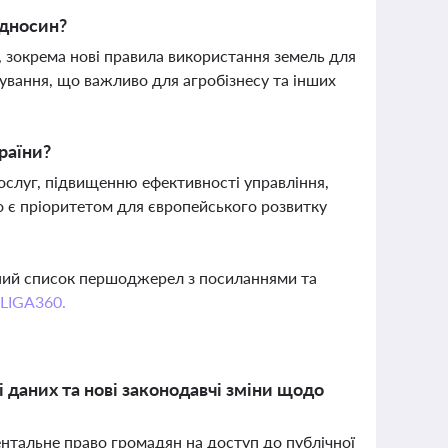
ідносин?
, зокрема нові правила використання земель для
тування, що важливо для агробізнесу та інших
раїни?
ослуг, підвищенню ефективності управління,
о є пріоритетом для європейського розвитку
вний список першоджерел з посиланнями та
 LIGA360.
 даних та нові законодавчі зміни щодо
ентальне право громадян на доступ до публічної