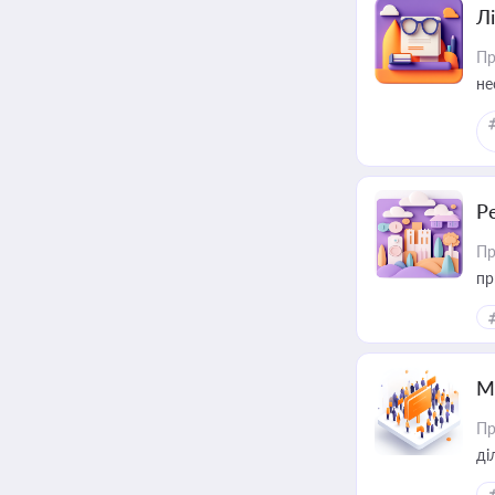
Лі
Пр
не
Р
Пр
пр
М
Пр