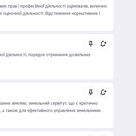
х прав і професійної діяльності оцінювачів, включно
і оціночної діяльності. Відстеження нормативних і
иста або бухгалтера під час оподаткування,
 статусу суб'єктів оціночної діяльності
ої діяльності, порядок отримання дозвільних
ування землею, земельний сервітут, що є критично
, а також для ефективного управління земельними