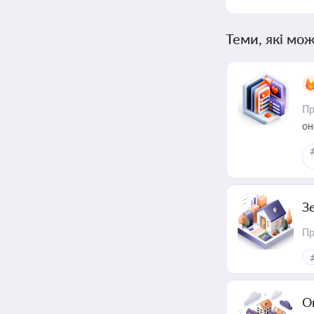
Теми, які мож
Пр
он
З
Пр
О