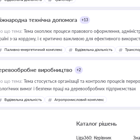
іжнародна технічна допомога
+13
о що тема:
Тема охоплює процеси правового оформлення, адміністр
раїні з-за кордону, і є критично важливою для ефективного використ
фраструктурних проєктів
Паливно-енергетичний комплекс
Будівельна діяльність
Транспо
еревообробне виробництво
+2
о що тема:
Тема стосується організації та контролю процесів перер
ологічних вимог і безпеки праці на деревообробних підприємствах
Будівельна діяльність
Агропромисловий комплекс
Каталог рішень
Liga360: Керівник
Зн