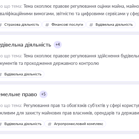
о що тема:
Тема охоплює правове регулювання оцінки майна, майнови
кваліфікаційними вимогами, звітністю та цифровими сервісами у сфер
дійних змін у цій сфері корисне для власника бізнесу, керівника, юр
Страхова діяльність
Фінансові послуги
Будівельна діяльність
иватизації, оренди державного майна, корпоративних угод і перевірки
удівельна діяльність
+4
о що тема:
Тема охоплює правове регулювання здійснення будівельн
кументів та проходження державного контролю
Будівельна діяльність
емельне право
+5
о що тема:
Регулювання прав та обов’язків суб’єктів у сфері корист
жливим для захисту майнових прав власників, орендарів та держави
сурсами
Будівельна діяльність
Агропромисловий комплекс