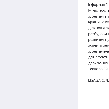
інформації.
Міністерств
забезпечит
країни. У 
ділянок для
розбудови 
розвитку ци
аспекти зе
забезпечен
для ефектив
державних 
технологій.
LIGA ZAKON