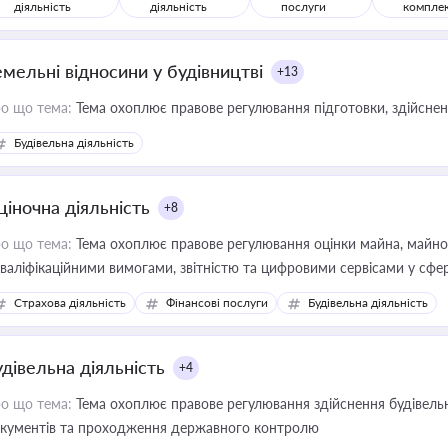
діяльність
діяльність
послуги
компле
емельні відносини у будівництві
+13
о що тема:
Тема охоплює правове регулювання підготовки, здійсненн
Будівельна діяльність
ціночна діяльність
+8
о що тема:
Тема охоплює правове регулювання оцінки майна, майнови
кваліфікаційними вимогами, звітністю та цифровими сервісами у сфер
дійних змін у цій сфері корисне для власника бізнесу, керівника, юр
Страхова діяльність
Фінансові послуги
Будівельна діяльність
иватизації, оренди державного майна, корпоративних угод і перевірки
удівельна діяльність
+4
о що тема:
Тема охоплює правове регулювання здійснення будівельн
кументів та проходження державного контролю