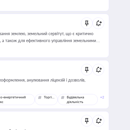
ування землею, земельний сервітут, що є критично
, а також для ефективного управління земельними
оформлення, анулювання ліцензій і дозволів,
о-енергетичний
Торгівля
Будівельна
+2
кс
діяльність