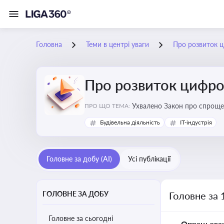
Головна
Теми в центрі уваги
Про розвиток ц
Про розвиток цифро
Ухвалено Закон про спроще
ПРО ЩО ТЕМА:
Будівельна діяльність
IT-індустрія
Головне за добу (AI)
Усі публікації
ГОЛОВНЕ ЗА ДОБУ
Головне за 
Головне за сьогодні
Опрацьова