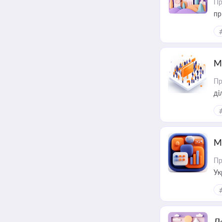
Пр
пр
М
Пр
М
Пр
Ук
ін
Д