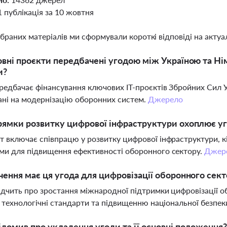
1 публікація за 10 жовтня
ібраних матеріалів ми сформували короткі відповіді на актуал
овні проєкти передбачені угодою між Україною та 
и?
редбачає фінансування ключових ІТ-проєктів Збройних Сил Укр
ні на модернізацію оборонних систем.
Джерело
рямки розвитку цифрової інфраструктури охоплює у
 включає співпрацю у розвитку цифрової інфраструктури, к
и для підвищення ефективності оборонного сектору.
Джер
чення має ця угода для цифровізації оборонного сект
ідчить про зростання міжнародної підтримки цифровізації об
і технологічні стандарти та підвищенню національної безпек
ідомив про укладення угоди та її основні положення