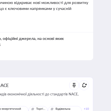
еччиною відкриває нові можливості для розвитку
 що є ключовими напрямками у сучасній
о, офіційні джерела, на основі яких
к
NACE
идів економічної діяльності до стандартів NACE,
о-енергетичний
Торгівля
Будівельна
+10