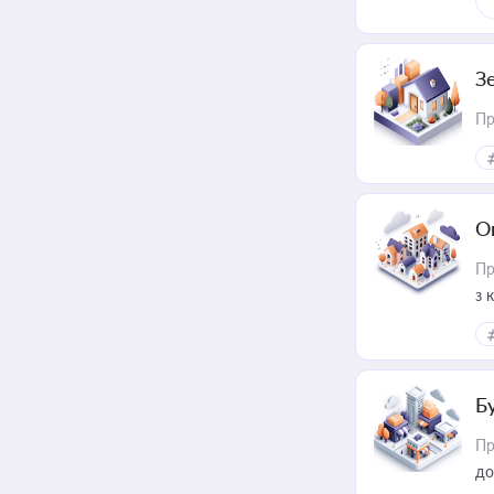
З
Пр
О
Пр
з 
ме
пр
Б
Пр
до