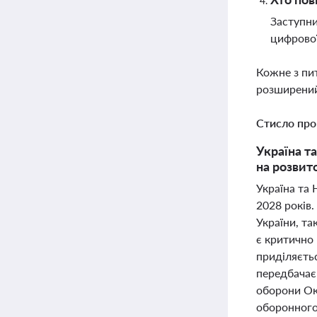
Заступни
цифрової
Кожне з пи
розширений
Стисло про
Україна т
на розвит
Україна та
2028 років
України, та
є критично 
приділяєтьс
передбачає
оборони Ок
оборонного 