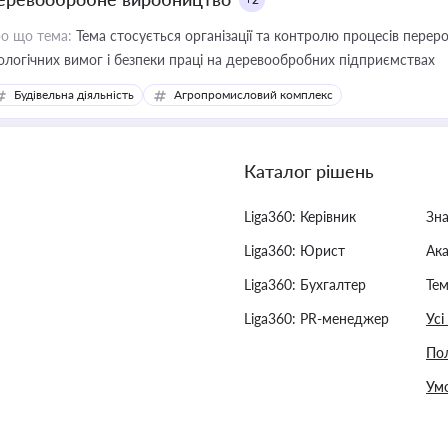
о що тема:
Тема стосується організації та контролю процесів перер
ологічних вимог і безпеки праці на деревообробних підприємствах
Будівельна діяльність
Агропромисловий комплекс
Каталог рішень
Liga360: Керівник
Зн
Liga360: Юрист
Ак
Liga360: Бухгалтер
Тем
Liga360: PR-менеджер
Усі
Пол
Умо