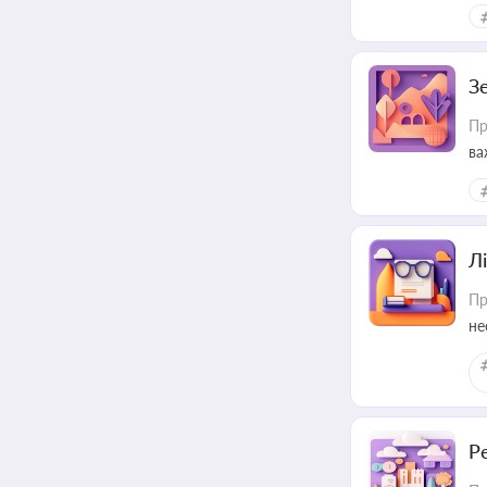
З
Пр
ва
ре
Лі
Пр
не
Р