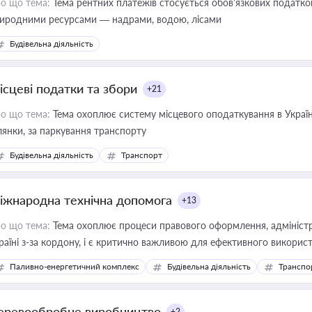
о що тема:
Тема рентних платежів стосується обов’язкових податков
иродними ресурсами — надрами, водою, лісами
Будівельна діяльність
ісцеві податки та збори
+21
о що тема:
Тема охоплює систему місцевого оподаткування в Україні
ділянки, за паркування транспорту
Будівельна діяльність
Транспорт
іжнародна технічна допомога
+13
о що тема:
Тема охоплює процеси правового оформлення, адміністр
раїні з-за кордону, і є критично важливою для ефективного використ
фраструктурних проєктів
Паливно-енергетичний комплекс
Будівельна діяльність
Транспо
еревообробне виробництво
+2