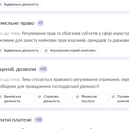
Будівельна діяльність
емельне право
+5
о що тема:
Регулювання прав та обов’язків суб’єктів у сфері корист
жливим для захисту майнових прав власників, орендарів та держави
сурсами
Будівельна діяльність
Агропромисловий комплекс
цензії, дозволи
+53
о що тема:
Тема стосується правового регулювання отримання, пере
обхідних для провадження господарської діяльності
Банківська
Страхова
Фінансові
Паливн
діяльність
діяльність
послуги
компле
ентні платежі
+10