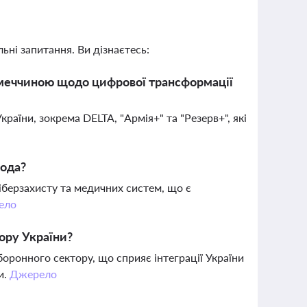
ьні запитання. Ви дізнаєтесь:
Німеччиною щодо цифрової трансформації
аїни, зокрема DELTA, "Армія+" та "Резерв+", які
года?
іберзахисту та медичних систем, що є
ело
ору України?
оронного сектору, що сприяє інтеграції України
и.
Джерело
?