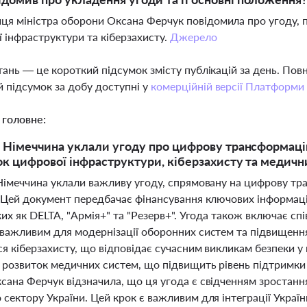
ця міністра оборони Оксана Ферчук повідомила про угоду, п
 інфраструктури та кіберзахисту.
Джерело
тань — це короткий підсумок змісту публікацій за день. По
 підсумок за добу доступні у
комерційній версії Платформи
 головне:
а Німеччина уклали угоду про цифрову трансформаці
ок цифрової інфраструктури, кіберзахисту та медичн
 Німеччина уклали важливу угоду, спрямовану на цифрову тр
. Цей документ передбачає фінансування ключових інформац
ких як DELTA, "Армія+" та "Резерв+". Угода також включає с
важливим для модернізації оборонних систем та підвищення 
я кіберзахисту, що відповідає сучасним викликам безпеки у
 розвиток медичних систем, що підвищить рівень підтримки 
сана Ферчук відзначила, що ця угода є свідченням зростанн
сектору України. Цей крок є важливим для інтеграції Україн