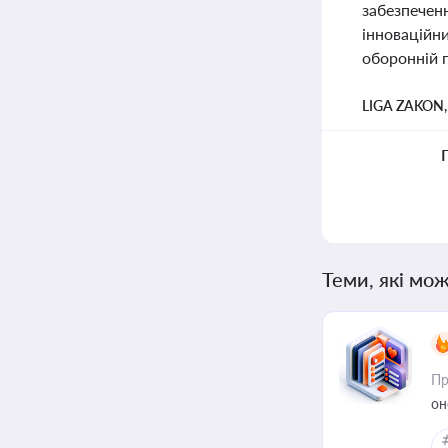
забезпеченн
інноваційн
оборонній п
LIGA ZAKON
Теми, які мож
Пр
он