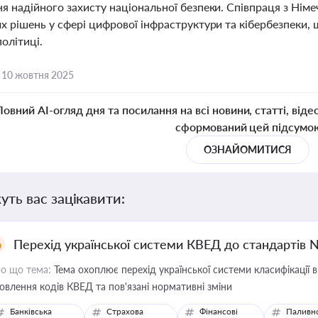
я надійного захисту національної безпеки. Співпраця з Нім
их рішень у сфері цифрової інфраструктури та кібербезпеки,
олітиці.
,
10 жовтня 2025
Повний AI-огляд дня та посилання на всі новини, статті, віде
сформований цей підсумо
ОЗНАЙОМИТИСЯ
уть вас зацікавити:
Перехід української системи КВЕД до стандартів 
о що тема:
Тема охоплює перехід української системи класифікації в
овлення кодів КВЕД та пов'язані нормативні зміни
Банківська
Страхова
Фінансові
Паливн