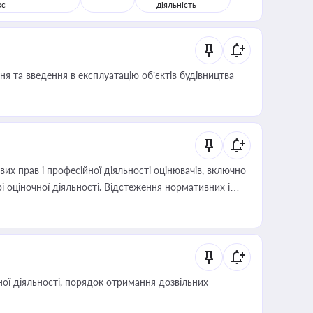
кс
діяльність
я та введення в експлуатацію об’єктів будівництва
х прав і професійної діяльності оцінювачів, включно
і оціночної діяльності. Відстеження нормативних і
иста або бухгалтера під час оподаткування,
 статусу суб'єктів оціночної діяльності
ої діяльності, порядок отримання дозвільних