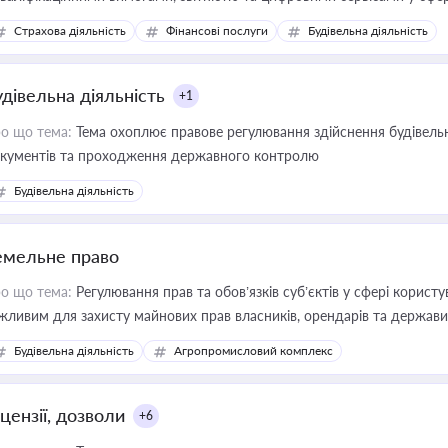
дійних змін у цій сфері корисне для власника бізнесу, керівника, юр
Страхова діяльність
Фінансові послуги
Будівельна діяльність
иватизації, оренди державного майна, корпоративних угод і перевірки
удівельна діяльність
+1
о що тема:
Тема охоплює правове регулювання здійснення будівельн
кументів та проходження державного контролю
Будівельна діяльність
емельне право
о що тема:
Регулювання прав та обов’язків суб’єктів у сфері корист
жливим для захисту майнових прав власників, орендарів та держави
сурсами
Будівельна діяльність
Агропромисловий комплекс
цензії, дозволи
+6