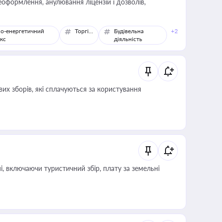
оформлення, анулювання ліцензій і дозволів,
о-енергетичний
Торгівля
Будівельна
+2
кс
діяльність
их зборів, які сплачуються за користування
, включаючи туристичний збір, плату за земельні