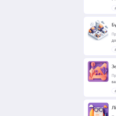
ме
пр
Б
Пр
до
З
Пр
ва
ре
Лі