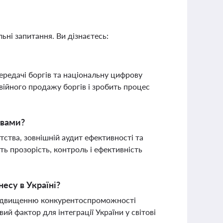
ьні запитання. Ви дізнаєтесь:
ередачі боргів та національну цифрову
ійного продажу боргів і зробить процес
ивами?
ства, зовнішній аудит ефективності та
ь прозорість, контроль і ефективність
есу в Україні?
 підвищенню конкурентоспроможності
й фактор для інтеграції України у світові