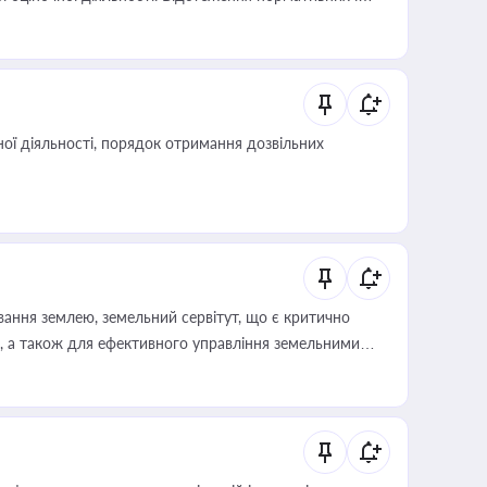
иста або бухгалтера під час оподаткування,
 статусу суб'єктів оціночної діяльності
ої діяльності, порядок отримання дозвільних
ування землею, земельний сервітут, що є критично
, а також для ефективного управління земельними