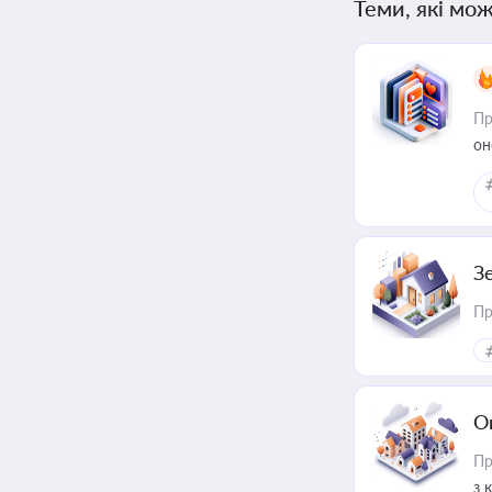
Теми, які мож
Пр
он
З
Пр
О
Пр
з 