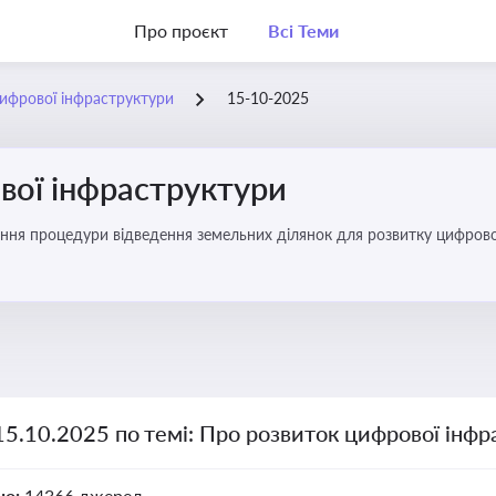
Про проєкт
Всі Теми
ифрової інфраструктури
15-10-2025
вої інфраструктури
ння процедури відведення земельних ділянок для розвитку цифрово
15.10.2025 по темі: Про розвиток цифрової інф
но:
14366 джерел