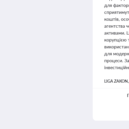
для фактори
сприятимут
коштів, ос
агентства ч
активами. 
корупцією т
використан
для модерні
процеси. З
інвестиційн
LIGA ZAKON