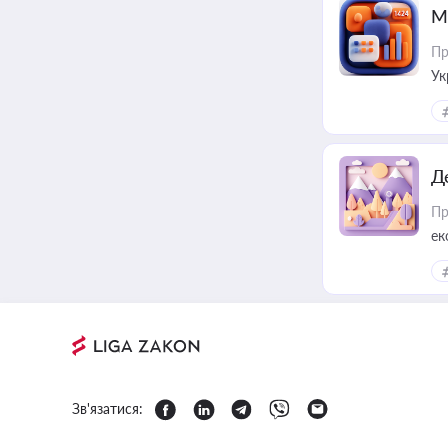
М
Пр
Ук
ін
Д
Пр
ек
Зв'язатися: