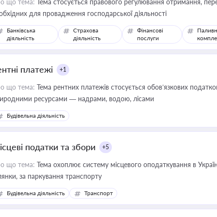
о що тема:
Тема стосується правового регулювання отримання, пере
обхідних для провадження господарської діяльності
Банківська
Страхова
Фінансові
Паливн
діяльність
діяльність
послуги
компле
ентні платежі
+1
о що тема:
Тема рентних платежів стосується обов’язкових податков
иродними ресурсами — надрами, водою, лісами
Будівельна діяльність
ісцеві податки та збори
+5
о що тема:
Тема охоплює систему місцевого оподаткування в Україні
ділянки, за паркування транспорту
Будівельна діяльність
Транспорт