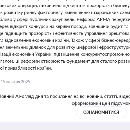
нгових операцій, що значно підвищить прозорість і безпеку
ь розвитку ринку факторингу, зменшенню шахрайських схем
обливо у сфері публічних закупівель. Реформа АРМА передба
ерез відкриті конкурси на керівні посади, зовнішній аудит 
Це підвищить прозорість і ефективність управління арештов
а відновлення економіки країни. Також у сфері бізнес-сере
ня земельних ділянок для розвитку цифрової інфраструктур
зації економіки України, підвищення конкурентоспроможності
агалом, ці реформи створюють фундамент для сталого розви
ої привабливості країни.
,
15 жовтня 2025
Повний AI-огляд дня та посилання на всі новини, статті, віде
сформований цей підсумо
ОЗНАЙОМИТИСЯ