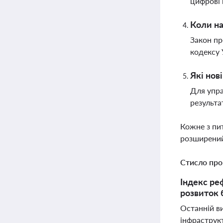
цифрові
Коли на
Закон пр
кодексу 
Які нов
Для упра
результа
Кожне з пи
розширений
Стисло про
Індекс ре
розвиток 
Останній в
інфраструк