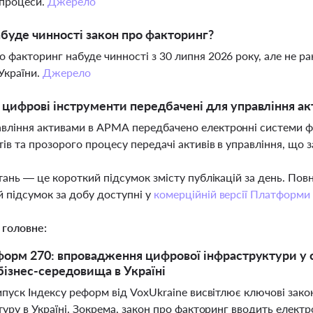
 процеси.
Джерело
буде чинності закон про факторинг?
о факторинг набуде чинності з 30 липня 2026 року, але не р
України.
Джерело
і цифрові інструменти передбачені для управління 
вління активами в АРМА передбачено електронні системи фік
тів та прозорого процесу передачі активів в управління, що з
тань — це короткий підсумок змісту публікацій за день. По
 підсумок за добу доступні у
комерційній версії Платформи
 головне:
форм 270: впровадження цифрової інфраструктури у
бізнес-середовища в Україні
ипуск Індексу реформ від VoxUkraine висвітлює ключові зак
туру в Україні. Зокрема, закон про факторинг вводить елек