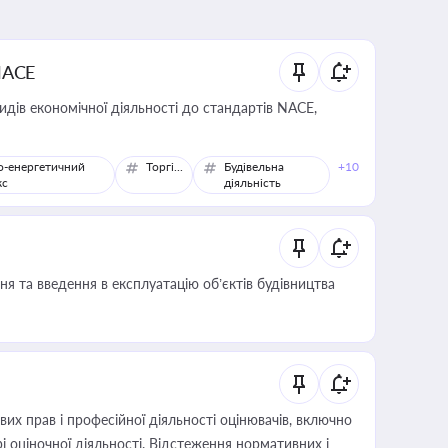
NACE
идів економічної діяльності до стандартів NACE,
о-енергетичний
Торгівля
Будівельна
+10
кс
діяльність
я та введення в експлуатацію об’єктів будівництва
х прав і професійної діяльності оцінювачів, включно
і оціночної діяльності. Відстеження нормативних і