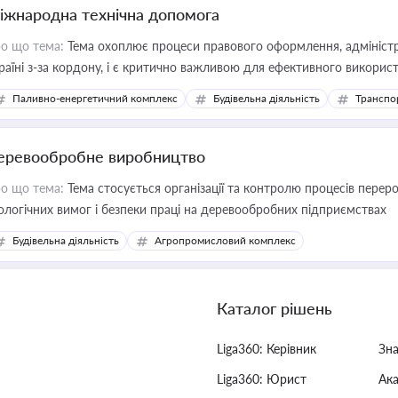
іжнародна технічна допомога
о що тема:
Тема охоплює процеси правового оформлення, адміністр
раїні з-за кордону, і є критично важливою для ефективного використ
фраструктурних проєктів
Паливно-енергетичний комплекс
Будівельна діяльність
Транспо
еревообробне виробництво
о що тема:
Тема стосується організації та контролю процесів перер
ологічних вимог і безпеки праці на деревообробних підприємствах
Будівельна діяльність
Агропромисловий комплекс
Каталог рішень
Liga360: Керівник
Зн
Liga360: Юрист
Ак