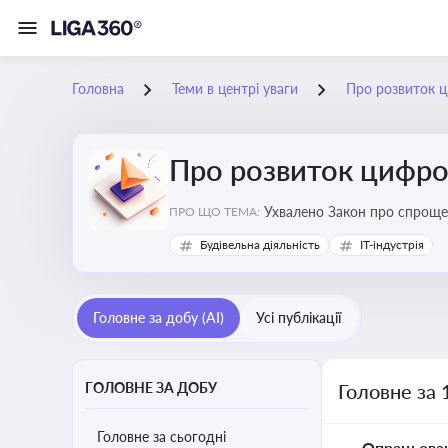
Головна
Теми в центрі уваги
Про розвиток ц
Про розвиток цифро
Ухвалено Закон про спроще
ПРО ЩО ТЕМА:
Будівельна діяльність
IT-індустрія
Головне за добу (AI)
Усі публікації
ГОЛОВНЕ ЗА ДОБУ
Головне за 
Головне за сьогодні
Опрацьова