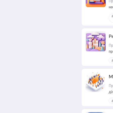
Пр
не
Р
Пр
пр
М
Пр