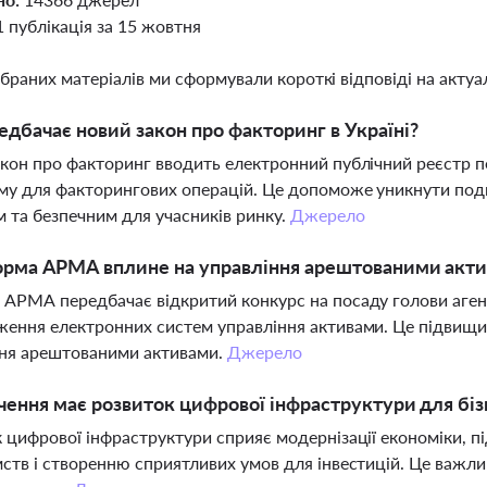
1 публікація за 15 жовтня
ібраних матеріалів ми сформували короткі відповіді на актуал
дбачає новий закон про факторинг в Україні?
кон про факторинг вводить електронний публічний реєстр п
у для факторингових операцій. Це допоможе уникнути подв
 та безпечним для учасників ринку.
Джерело
орма АРМА вплине на управління арештованими акт
АРМА передбачає відкритий конкурс на посаду голови агент
ення електронних систем управління активами. Це підвищит
ння арештованими активами.
Джерело
чення має розвиток цифрової інфраструктури для бізн
 цифрової інфраструктури сприяє модернізації економіки,
ств і створенню сприятливих умов для інвестицій. Це важливи