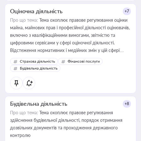
Оціночна діяльність
+7
Про що тема:
Тема охоплює правове регулювання оцінки
майна, майнових прав і професійної діяльності оцінювачів,
включно з кваліфікаційними вимогами, звітністю та
цифровими сервісами у сфері оціночної діяльності.
Відстеження нормативних і медійних змін у цій сфері
корисне для власника бізнесу, керівника, юриста або
Страхова діяльність
Фінансові послуги
бухгалтера під час оподаткування, приватизації, оренди
Будівельна діяльність
державного майна, корпоративних угод і перевірки
статусу суб'єктів оціночної діяльності
Будівельна діяльність
+8
Про що тема:
Тема охоплює правове регулювання
здійснення будівельної діяльності, порядок отримання
дозвільних документів та проходження державного
контролю