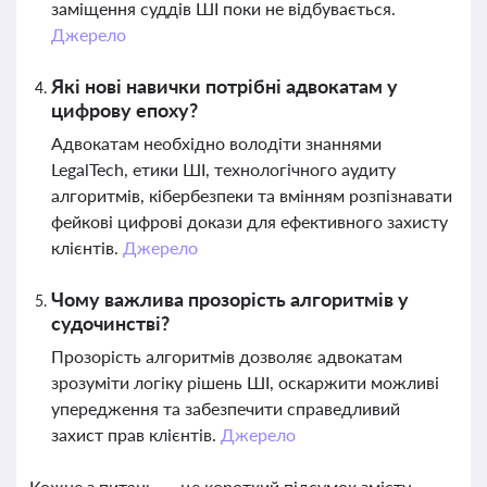
заміщення суддів ШІ поки не відбувається.
Джерело
Які нові навички потрібні адвокатам у
цифрову епоху?
Адвокатам необхідно володіти знаннями
LegalTech, етики ШІ, технологічного аудиту
алгоритмів, кібербезпеки та вмінням розпізнавати
фейкові цифрові докази для ефективного захисту
клієнтів.
Джерело
Чому важлива прозорість алгоритмів у
судочинстві?
Прозорість алгоритмів дозволяє адвокатам
зрозуміти логіку рішень ШІ, оскаржити можливі
упередження та забезпечити справедливий
захист прав клієнтів.
Джерело
Кожне з питань — це короткий підсумок змісту