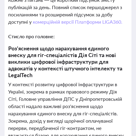
публікацій за день. Повний список першоджерел з
посиланнями та розширений підсумок за добу
доступні у
комерційній версії Платформи LIGA360.
Стисло про головне:
Роз'яснення щодо нарахування єдиного
внеску для гіг-спеціалістів Дія Сіті та нові
виклики цифрової інфраструктури для
адвокатів у контексті штучного інтелекту та
LegalTech
У контексті розвитку цифрової інфраструктури в
Україні, зокрема в рамках правового режиму Дія
Сіті, Головне управління ДПС у Дніпропетровській
області надало важливі роз'яснення щодо
нарахування єдиного внеску для гіг-спеціалістів.
Зокрема, дохід у вигляді щорічної оплачуваної
перерви, передбаченої гіг-контрактом, не
вважається базою для нарахування єдиного внеску,