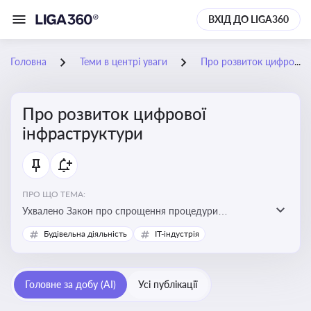
ВХІД ДО LIGA360
Головна
Теми в центрі уваги
Про розвиток цифрової інфраструктури
Про розвиток цифрової
інфраструктури
ПРО ЩО ТЕМА:
Ухвалено Закон про спрощення процедури
відведення земельних ділянок для розвитку цифрової
Будівельна діяльність
IT-індустрія
інфраструктури
Головне за добу (AI)
Усі публікації