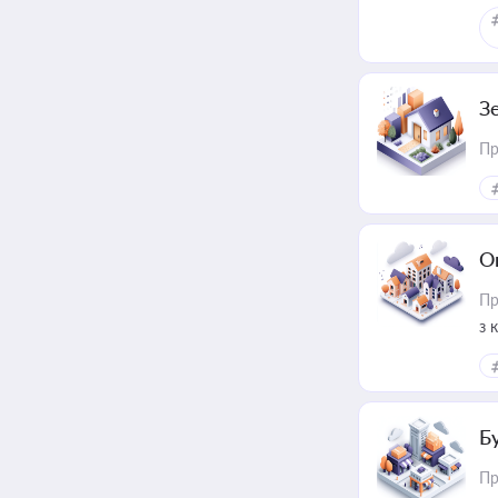
З
Пр
О
Пр
з 
ме
пр
Б
Пр