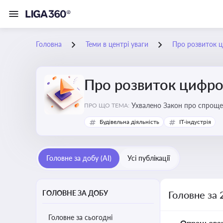
Головна
Теми в центрі уваги
Про розвиток ц
Про розвиток цифро
Ухвалено Закон про спроще
ПРО ЩО ТЕМА:
Будівельна діяльність
IT-індустрія
Головне за добу (AI)
Усі публікації
ГОЛОВНЕ ЗА ДОБУ
Головне за 
Головне за сьогодні
Опрацьова