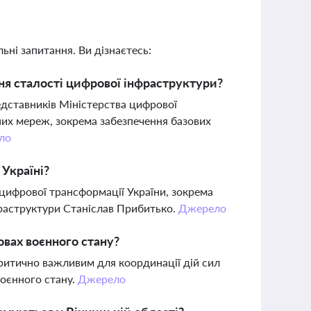
ьні запитання. Ви дізнаєтесь:
ння сталості цифрової інфраструктури?
едставників Міністерства цифрової
их мереж, зокрема забезпечення базових
ло
 Україні?
 цифрової трансформації України, зокрема
фраструктури Станіслав Прибитько.
Джерело
овах воєнного стану?
критично важливим для координації дій сил
воєнного стану.
Джерело