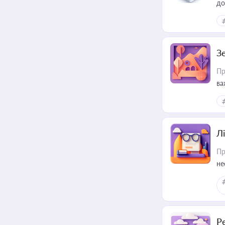
до
З
Пр
ва
ре
Лі
Пр
не
Р