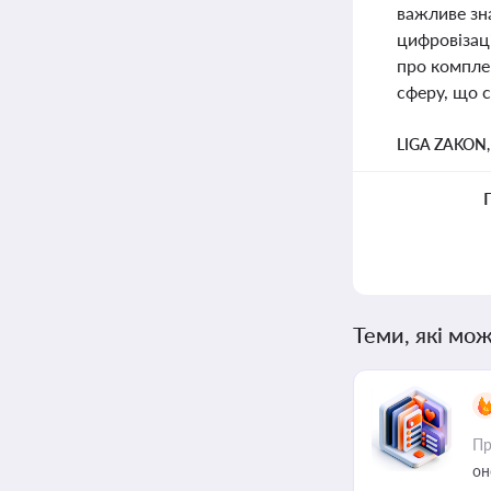
важливе зна
цифровізаці
про комплек
сферу, що с
LIGA ZAKON
Теми, які мож
Пр
он