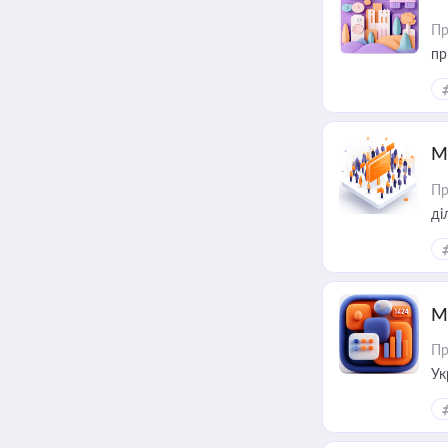
Пр
пр
М
Пр
М
Пр
Ук
ін