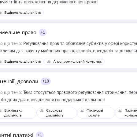
кументів та проходження державного контролю
Будівельна діяльність
емельне право
+1
о що тема:
Регулювання прав та обов’язків суб’єктів у сфері корист
жливим для захисту майнових прав власників, орендарів та держави
сурсами
Будівельна діяльність
Агропромисловий комплекс
цензії, дозволи
+10
о що тема:
Тема стосується правового регулювання отримання, пере
обхідних для провадження господарської діяльності
Банківська
Страхова
Фінансові
Паливн
діяльність
діяльність
послуги
компле
ентні платежі
+1