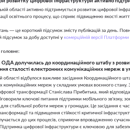
ри розвитку цифрової інфраструктури активно підтр
ькій області активно підтримується розвиток цифрової інфр
ації освітнього процесу, що сприяє підвищенню якості життя
тань — це короткий підсумок змісту публікацій за день. По
 підсумок за добу доступні у
комерційній версії Платформи
 головне:
 ОДА долучилась до координаційного штабу з розви
ння сталості електронних комунікаційних мереж в у
ій області відбулося важливе засідання Координаційного шт
х комунікаційних мереж у складних умовах воєнного стану. 
ифрової трансформації Станіслава Прибитька, який відповіда
бговорили ключові питання підтримки мобільного зв'язку, з
для стабільної роботи мереж у громадах. Це засідання є ч
рансформації та підвищення стійкості критичної інфраструк
лучається до цих процесів, сприяючи впровадженню сучасних
 Підтримка цифрової інфраструктури є ключовою для забезпе