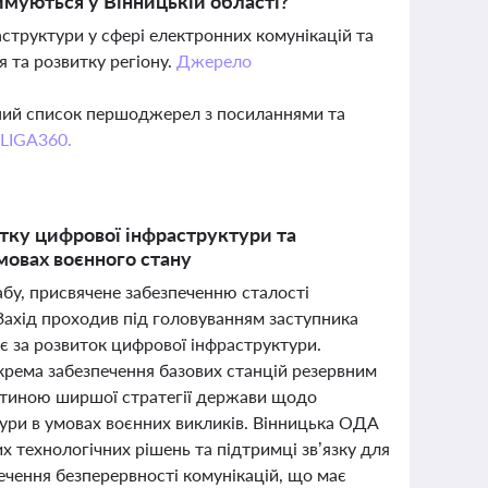
имуються у Вінницькій області?
аструктури у сфері електронних комунікацій та
 та розвитку регіону.
Джерело
вний список першоджерел з посиланнями та
 LIGA360.
тку цифрової інфраструктури та
мовах воєнного стану
абу, присвячене забезпеченню сталості
Захід проходив під головуванням заступника
є за розвиток цифрової інфраструктури.
окрема забезпечення базових станцій резервним
астиною ширшої стратегії держави щодо
тури в умовах воєнних викликів. Вінницька ОДА
 технологічних рішень та підтримці зв’язку для
чення безперервності комунікацій, що має