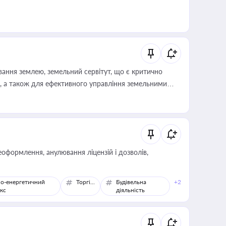
ування землею, земельний сервітут, що є критично
, а також для ефективного управління земельними
оформлення, анулювання ліцензій і дозволів,
о-енергетичний
Торгівля
Будівельна
+2
кс
діяльність