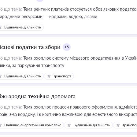
о що тема:
Тема рентних платежів стосується обов’язкових податков
иродними ресурсами — надрами, водою, лісами
Будівельна діяльність
ісцеві податки та збори
+6
о що тема:
Тема охоплює систему місцевого оподаткування в Україні
ділянки, за паркування транспорту
Будівельна діяльність
Транспорт
іжнародна технічна допомога
о що тема:
Тема охоплює процеси правового оформлення, адміністр
раїні з-за кордону, і є критично важливою для ефективного використ
фраструктурних проєктів
Паливно-енергетичний комплекс
Будівельна діяльність
Транспо