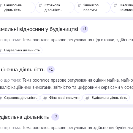
Банківська
Страхова
Фінансові
Паливн
діяльність
діяльність
послуги
компле
емельні відносини у будівництві
+1
о що тема:
Тема охоплює правове регулювання підготовки, здійсненн
Будівельна діяльність
ціночна діяльність
+1
о що тема:
Тема охоплює правове регулювання оцінки майна, майнови
кваліфікаційними вимогами, звітністю та цифровими сервісами у сфер
дійних змін у цій сфері корисне для власника бізнесу, керівника, юр
Страхова діяльність
Фінансові послуги
Будівельна діяльність
иватизації, оренди державного майна, корпоративних угод і перевірки
удівельна діяльність
+2
о що тема:
Тема охоплює правове регулювання здійснення будівельн