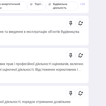
о-енергетичний
Торгівля
Будівельна
+10
кс
діяльність
я та введення в експлуатацію об’єктів будівництва
х прав і професійної діяльності оцінювачів, включно
і оціночної діяльності. Відстеження нормативних і
иста або бухгалтера під час оподаткування,
 статусу суб'єктів оціночної діяльності
ої діяльності, порядок отримання дозвільних