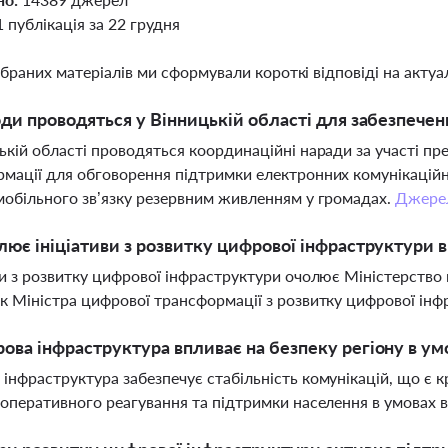
1 публікація за 22 грудня
ібраних матеріалів ми сформували короткі відповіді на актуал
оди проводяться у Вінницькій області для забезпече
ькій області проводяться координаційні наради за участі пр
мації для обговорення підтримки електронних комунікаційн
мобільного зв’язку резервним живленням у громадах.
Джере
лює ініціативи з розвитку цифрової інфраструктури в
ви з розвитку цифрової інфраструктури очолює Міністерство
к Міністра цифрової трансформації з розвитку цифрової ін
ова інфраструктура впливає на безпеку регіону в ум
інфраструктура забезпечує стабільність комунікацій, що є 
 оперативного реагування та підтримки населення в умовах 