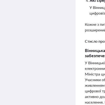
Які сфе
У Вінниц
цифровіз
Кожне з пи
розширений
Стисло про
Вінницька
забезпече
У Вінницьк
електронни
Міністра ц
Учасники о
живленням 
цифрової т
активно до
населення.